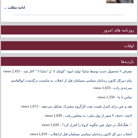
ادامه مطلب ...
روزنامه های امروز
اوقات
بازدیدها
معرفی ۲ محصول جدید توسط سایپا/ تولید انبوه “کوئیک S “و “ساینا S ” آغاز شد
- 2,451 views
پیام دبیرکل کانون زندانیان سیاسی مسلمان قبل از انقلاب به مناسبت درگذشت ابوالقاسم
سرحدی زاده
- 1,633 views
تماس با ما
- 1,550 views
هند و چین برای کنترل قیمت نفت کارگروه مشترک تشکیل می‌دهند
- 1,072 views
لایحه «حذف ۴ صفر از پول ملی» به مجلس رفت
- 1,039 views
✅ هنگ‌کنگ در جوار چین چگونه کرونا را کنترل کرد؟
- 1,020 views
انتخاب دبیر کل کانون زندانیان سیاسی مسلمان قبل ازانقلاب
- 1,019 views