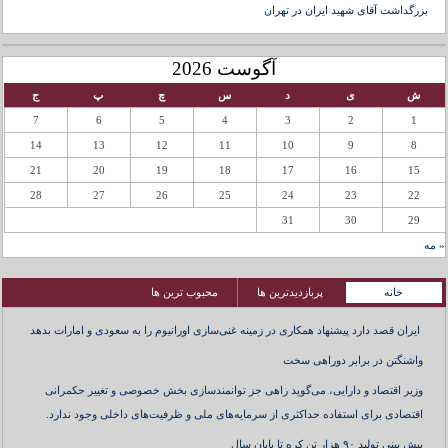
بزرگداشت آقای شهید ایران در تهران
آگوست 2026
ش
ی
د
س
چ
پ
ج
7
6
5
4
3
2
1
14
13
12
11
10
9
8
21
20
19
18
17
16
15
28
27
26
25
24
23
22
31
30
29
« مه
خانه
پربازدیدترین ها
محبوب ترین ها
ایران قصد دارد پیشنهاد همکاری در زمینه غنی‌سازی اورانیوم را به سعودی و امارات بدهد
واشنگتن در برابر دوراهی سخت
وزیر اقتصاد و دارایی، می‌گوید راهی جز توانمندسازی بخش خصوصی و تغییر حکمرانی
اقتصادی برای استفاده حداکثری از سرمایه‌های ملی و ظرفیت‌های داخلی وجود ندارد.
پیش بینی تولید ۹۰ هزار تن کره تا پایان سال