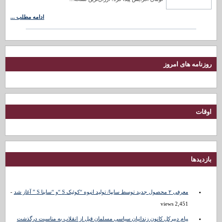
ادامه مطلب ...
روزنامه های امروز
اوقات
بازدیدها
معرفی ۲ محصول جدید توسط سایپا/ تولید انبوه “کوئیک S “و “ساینا S ” آغاز شد
-
2,451 views
پیام دبیرکل کانون زندانیان سیاسی مسلمان قبل از انقلاب به مناسبت درگذشت