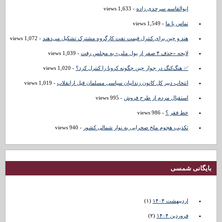
ابوالقاسم سرحدی زاده
- 1,633 views
تماس با ما
- 1,549 views
هند و چین برای کنترل قیمت نفت کارگروه مشترک تشکیل می‌دهند
- 1,072 views
لایحه «حذف ۴ صفر از پول ملی» به مجلس رفت
- 1,039 views
✅ هنگ‌کنگ در جوار چین چگونه کرونا را کنترل کرد؟
- 1,020 views
انتخاب دبیر کل کانون زندانیان سیاسی مسلمان قبل ازانقلاب
- 1,019 views
استقبال مردم از طرح فروش
- 995 views
خط فقر ؟
- 986 views
تکذیب هجوم ملخ صحرایی به نوار شمالی کشور
- 940 views
بایگانی شمسی
اردیبهشت ۱۴۰۴
(۱)
فروردین ۱۴۰۴
(۲)