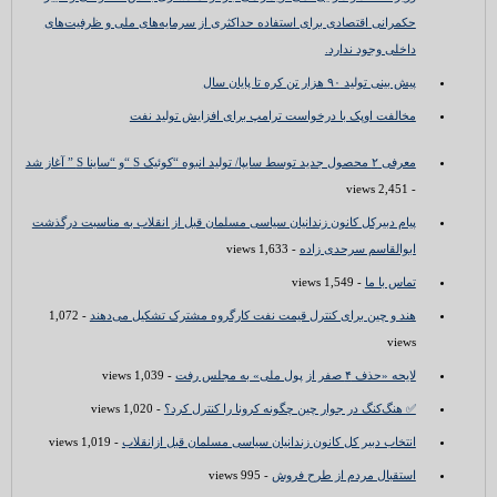
حکمرانی اقتصادی برای استفاده حداکثری از سرمایه‌های ملی و ظرفیت‌های
داخلی وجود ندارد.
پیش بینی تولید ۹۰ هزار تن کره تا پایان سال
مخالفت اوپک با درخواست ترامپ برای افزایش تولید نفت
معرفی ۲ محصول جدید توسط سایپا/ تولید انبوه “کوئیک S “و “ساینا S ” آغاز شد
- 2,451 views
پیام دبیرکل کانون زندانیان سیاسی مسلمان قبل از انقلاب به مناسبت درگذشت
ابوالقاسم سرحدی زاده
- 1,633 views
تماس با ما
- 1,549 views
هند و چین برای کنترل قیمت نفت کارگروه مشترک تشکیل می‌دهند
- 1,072
views
لایحه «حذف ۴ صفر از پول ملی» به مجلس رفت
- 1,039 views
✅ هنگ‌کنگ در جوار چین چگونه کرونا را کنترل کرد؟
- 1,020 views
انتخاب دبیر کل کانون زندانیان سیاسی مسلمان قبل ازانقلاب
- 1,019 views
استقبال مردم از طرح فروش
- 995 views