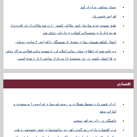
نیسان سیلفی به ایران آمد
افزایش قیمت نان
طبق تصمیم جدید سازمان امور مالیاتی کشور ۱۰ درصد مالیات ارزش افزوده از
هزینه انبارداری محصولات کشاورزی وارداتی حذف شد
اعمال اضافه همسان سازی حقوق بازنشستگان با افزایش ۴ میلیون تومانی
دبیرخانه شورای اطلاع رسانی دولت اعلام کرد با تصمیم دولت فعالیت مراکز دولتی
در ۱۵ استان کشور در روز سه‌شنبه ۱۶ مرداد از ساعت ۶ تا ۱۰ صبح است.
اقتصادی
ایران قصد دارد پیشنهاد همکاری در زمینه غنی‌سازی اورانیوم را به سعودی و
امارات بدهد
واشنگتن در برابر دوراهی سخت
وزیر اقتصاد و دارایی، می‌گوید راهی جز توانمندسازی بخش خصوصی و تغییر
حکمرانی اقتصادی برای استفاده حداکثری از سرمایه‌های ملی و ظرفیت‌های