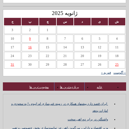
ژانویه 2025
ش
ی
د
س
چ
پ
ج
3
2
1
10
9
8
7
6
5
4
17
16
15
14
13
12
11
24
23
22
21
20
19
18
31
30
29
28
27
26
25
« آگوست
فوریه »
خانه
پربازدیدترین ها
محبوب ترین ها
ایران قصد دارد پیشنهاد همکاری در زمینه غنی‌سازی اورانیوم را به سعودی و
امارات بدهد
واشنگتن در برابر دوراهی سخت
وزیر اقتصاد و دارایی، می‌گوید راهی جز توانمندسازی بخش خصوصی و تغییر