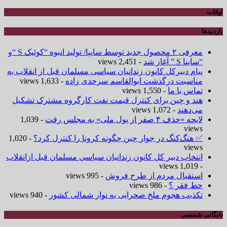
اوقات
بازدیدها
معرفی ۲ محصول جدید توسط سایپا/ تولید انبوه “کوئیک S “و
“ساینا S ” آغاز شد
- 2,451 views
پیام دبیرکل کانون زندانیان سیاسی مسلمان قبل از انقلاب به
مناسبت درگذشت ابوالقاسم سرحدی زاده
- 1,633 views
تماس با ما
- 1,550 views
هند و چین برای کنترل قیمت نفت کارگروه مشترک تشکیل
می‌دهند
- 1,072 views
لایحه «حذف ۴ صفر از پول ملی» به مجلس رفت
- 1,039
views
✅ هنگ‌کنگ در جوار چین چگونه کرونا را کنترل کرد؟
- 1,020
views
انتخاب دبیر کل کانون زندانیان سیاسی مسلمان قبل ازانقلاب
- 1,019 views
استقبال مردم از طرح فروش
- 995 views
خط فقر ؟
- 986 views
تکذیب هجوم ملخ صحرایی به نوار شمالی کشور
- 940 views
بایگانی شمسی