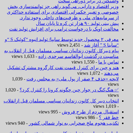
واشنگتن در برابر دوراهی سخت
وزیر اقتصاد و دارایی، می‌گوید راهی جز توانمندسازی بخش
خصوصی و تغییر حکمرانی اقتصادی برای استفاده حداکثری
از سرمایه‌های ملی و ظرفیت‌های داخلی وجود ندارد.
پیش بینی تولید ۹۰ هزار تن کره تا پایان سال
مخالفت اوپک با درخواست ترامپ برای افزایش تولید نفت
معرفی ۲ محصول جدید توسط سایپا/ تولید انبوه “کوئیک S “و
“ساینا S ” آغاز شد
- 2,451 views
پیام دبیرکل کانون زندانیان سیاسی مسلمان قبل از انقلاب به
مناسبت درگذشت ابوالقاسم سرحدی زاده
- 1,633 views
تماس با ما
- 1,550 views
هند و چین برای کنترل قیمت نفت کارگروه مشترک تشکیل
می‌دهند
- 1,072 views
لایحه «حذف ۴ صفر از پول ملی» به مجلس رفت
- 1,039
views
✅ هنگ‌کنگ در جوار چین چگونه کرونا را کنترل کرد؟
- 1,020
views
انتخاب دبیر کل کانون زندانیان سیاسی مسلمان قبل ازانقلاب
- 1,019 views
استقبال مردم از طرح فروش
- 995 views
خط فقر ؟
- 986 views
تکذیب هجوم ملخ صحرایی به نوار شمالی کشور
- 940 views