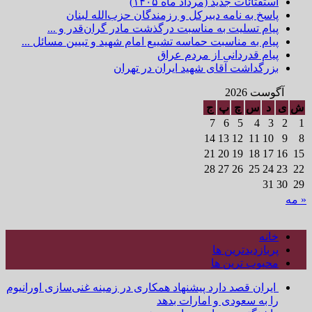
استفتائات جدید (مرداد ماه ۱۴۰۵)
پاسخ به نامه دبیرکل و رزمندگان حزب‌الله لبنان
پیام تسلیت به مناسبت درگذشت مادر گران‌قدر و ...
پیام به مناسبت حماسه تشییع امام شهید و تبیین مسائل ...
پیام قدردانی از مردم عراق
بزرگداشت آقای شهید ایران در تهران
آگوست 2026
ش
ی
د
س
چ
پ
ج
7
6
5
4
3
2
1
14
13
12
11
10
9
8
21
20
19
18
17
16
15
28
27
26
25
24
23
22
31
30
29
« مه
خانه
پربازدیدترین ها
محبوب ترین ها
ایران قصد دارد پیشنهاد همکاری در زمینه غنی‌سازی اورانیوم
را به سعودی و امارات بدهد