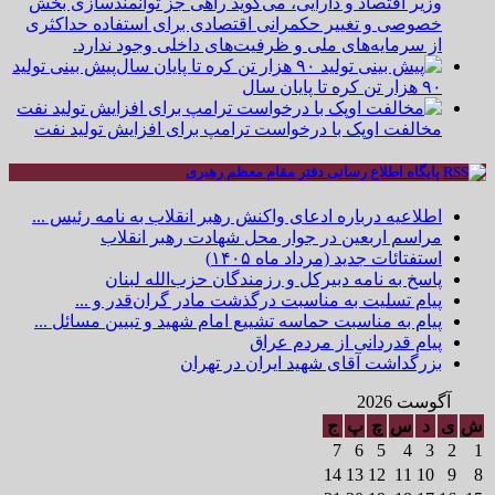
وزیر اقتصاد و دارایی، می‌گوید راهی جز توانمندسازی بخش
خصوصی و تغییر حکمرانی اقتصادی برای استفاده حداکثری
از سرمایه‌های ملی و ظرفیت‌های داخلی وجود ندارد.
پیش بینی تولید
۹۰ هزار تن کره تا پایان سال
مخالفت اوپک با درخواست ترامپ برای افزایش تولید نفت
پایگاه اطلاع رسانی دفتر مقام معظم رهبری
اطلاعیه درباره ادعای واکنش رهبر انقلاب به نامه رئیس ...
مراسم اربعین در جوار محل شهادت رهبر انقلاب
استفتائات جدید (مرداد ماه ۱۴۰۵)
پاسخ به نامه دبیرکل و رزمندگان حزب‌الله لبنان
پیام تسلیت به مناسبت درگذشت مادر گران‌قدر و ...
پیام به مناسبت حماسه تشییع امام شهید و تبیین مسائل ...
پیام قدردانی از مردم عراق
بزرگداشت آقای شهید ایران در تهران
آگوست 2026
ش
ی
د
س
چ
پ
ج
7
6
5
4
3
2
1
14
13
12
11
10
9
8