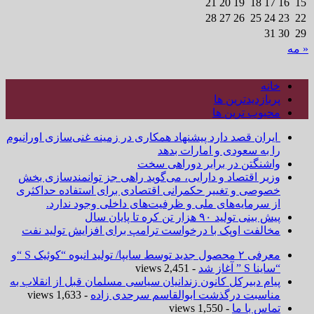
21
20
19
18
17
16
15
28
27
26
25
24
23
22
31
30
29
« مه
خانه
پربازدیدترین ها
محبوب ترین ها
ایران قصد دارد پیشنهاد همکاری در زمینه غنی‌سازی اورانیوم
را به سعودی و امارات بدهد
واشنگتن در برابر دوراهی سخت
وزیر اقتصاد و دارایی، می‌گوید راهی جز توانمندسازی بخش
خصوصی و تغییر حکمرانی اقتصادی برای استفاده حداکثری
از سرمایه‌های ملی و ظرفیت‌های داخلی وجود ندارد.
پیش بینی تولید ۹۰ هزار تن کره تا پایان سال
مخالفت اوپک با درخواست ترامپ برای افزایش تولید نفت
معرفی ۲ محصول جدید توسط سایپا/ تولید انبوه “کوئیک S “و
“ساینا S ” آغاز شد
- 2,451 views
پیام دبیرکل کانون زندانیان سیاسی مسلمان قبل از انقلاب به
مناسبت درگذشت ابوالقاسم سرحدی زاده
- 1,633 views
تماس با ما
- 1,550 views