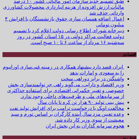
طبق تصمیم جدید سازمان امور مالیاتی کشور ۱۰ درصد
مالیات ارزش افزوده از هزینه انبارداری محصولات کشاورزی
وارداتی حذف شد
اعمال اضافه همسان سازی حقوق بازنشستگان با افزایش ۴
میلیون تومانی
دبیرخانه شورای اطلاع رسانی دولت اعلام کرد با تصمیم
دولت فعالیت مراکز دولتی در ۱۵ استان کشور در روز
سه‌شنبه ۱۶ مرداد از ساعت ۶ تا ۱۰ صبح است.
اقتصادی
ایران قصد دارد پیشنهاد همکاری در زمینه غنی‌سازی اورانیوم
را به سعودی و امارات بدهد
واشنگتن در برابر دوراهی سخت
وزیر اقتصاد و دارایی، می‌گوید راهی جز توانمندسازی بخش
خصوصی و تغییر حکمرانی اقتصادی برای استفاده حداکثری
از سرمایه‌های ملی و ظرفیت‌های داخلی وجود ندارد.
پیش بینی تولید ۹۰ هزار تن کره تا پایان سال
مخالفت اوپک با درخواست ترامپ برای افزایش تولید نفت
وعده تعیین مزد سال آینده کارگران بر اساس تورم و سبد
معیشت از سوی وزیر کار داده شد.
هجوم سرمایه گذاران به این بخش ایران
اخبار روز