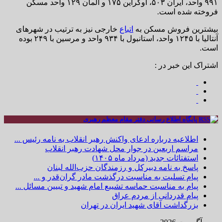
۹۹۱ واحد، ایران ۵۰۳، اوکراین ۱۷۵ و آلمان ۱۲۹ واحد مسکن
فروخته شده است.
بیشترین فروش مسکن به
اتباع
خارجی نیز به ترتیب در شهرهای
آنتالیا با ۱۲۴۵ واحد، استانبول با ۹۳۴ واحد و مرسین با ۲۴۹ بوده
است.
اشتراک این خبر در :
پایگاه اطلاع رسانی دفتر مقام معظم رهبری
اطلاعیه درباره ادعای واکنش رهبر انقلاب به نامه رئیس ...
مراسم اربعین در جوار محل شهادت رهبر انقلاب
استفتائات جدید (مرداد ماه ۱۴۰۵)
پاسخ به نامه دبیرکل و رزمندگان حزب‌الله لبنان
پیام تسلیت به مناسبت درگذشت مادر گران‌قدر و ...
پیام به مناسبت حماسه تشییع امام شهید و تبیین مسائل ...
پیام قدردانی از مردم عراق
بزرگداشت آقای شهید ایران در تهران