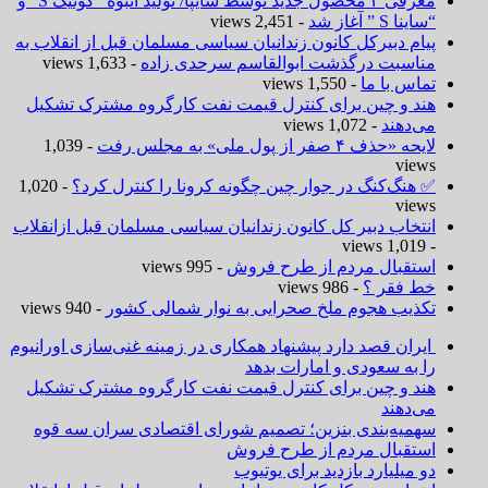
معرفی ۲ محصول جدید توسط سایپا/ تولید انبوه “کوئیک S “و
“ساینا S ” آغاز شد
- 2,451 views
پیام دبیرکل کانون زندانیان سیاسی مسلمان قبل از انقلاب به
مناسبت درگذشت ابوالقاسم سرحدی زاده
- 1,633 views
تماس با ما
- 1,550 views
هند و چین برای کنترل قیمت نفت کارگروه مشترک تشکیل
می‌دهند
- 1,072 views
لایحه «حذف ۴ صفر از پول ملی» به مجلس رفت
- 1,039
views
✅ هنگ‌کنگ در جوار چین چگونه کرونا را کنترل کرد؟
- 1,020
views
انتخاب دبیر کل کانون زندانیان سیاسی مسلمان قبل ازانقلاب
- 1,019 views
استقبال مردم از طرح فروش
- 995 views
خط فقر ؟
- 986 views
تکذیب هجوم ملخ صحرایی به نوار شمالی کشور
- 940 views
ایران قصد دارد پیشنهاد همکاری در زمینه غنی‌سازی اورانیوم
را به سعودی و امارات بدهد
هند و چین برای کنترل قیمت نفت کارگروه مشترک تشکیل
می‌دهند
سهمیه‌بندی بنزین؛ تصمیم شورای اقتصادی سران سه قوه
استقبال مردم از طرح فروش
دو میلیارد بازدید برای یوتیوب