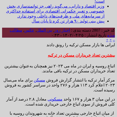
است!
وزیر اقتصاد و دارایی، می‌گوید راهی جز توانمندسازی بخش
خصوصی و تغییر حکمرانی اقتصادی برای استفاده حداکثری
از سرمایه‌های ملی و ظرفیت‌های داخلی وجود ندارد.
پیش بینی تولید ۹۰ هزار تن کره تا پایان سال
کد خبر : 2807
دسته بندی :
اخبار روز
,
بین الملل
,
عکس
,
مطالب
ویژه
تاریخ انتشار : ۱۴۰۲/۰۴/۲۵ - ۰:۴۳
+
×
–
ایرانی ها بازار مسکن ترکیه را رونق دادند
بیشترین تعداد خریداران مسکن در ترکیه
اتباع روسیه و ایران در ماه می ۲۰۲۳ نیز همچنان به‌عنوان بیشترین
تعداد خریداران مسکن در ترکیه باقی ماندند.
مرکز آمار ترکیه با انتشار گزارش فروش
مسکن
برای ماه می‌سال
۲۰۲۳ اعلام کرد ۱۱۳ هزار و ۲۷۶ واحد در سراسر کشور به فروش
رسیده است.
در این میان ۳ هزار و ۱۶۷ واحد
مسکونی
معادل ۲.۸ درصد از آمار
کلی فروش از سوی اتباع خارجی خریداری شده است.
از میان اتباع خارجی بیشترین تعداد خانه به شهروندان روسیه با