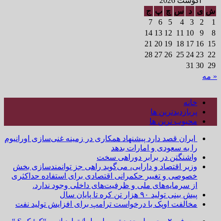
آگوست 2026
ش
ی
د
س
چ
پ
ج
7
6
5
4
3
2
1
14
13
12
11
10
9
8
21
20
19
18
17
16
15
28
27
26
25
24
23
22
31
30
29
« مه
خانه
پربازدیدترین ها
محبوب ترین ها
ایران قصد دارد پیشنهاد همکاری در زمینه غنی‌سازی اورانیوم
را به سعودی و امارات بدهد
واشنگتن در برابر دوراهی سخت
وزیر اقتصاد و دارایی، می‌گوید راهی جز توانمندسازی بخش
خصوصی و تغییر حکمرانی اقتصادی برای استفاده حداکثری
از سرمایه‌های ملی و ظرفیت‌های داخلی وجود ندارد.
پیش بینی تولید ۹۰ هزار تن کره تا پایان سال
مخالفت اوپک با درخواست ترامپ برای افزایش تولید نفت