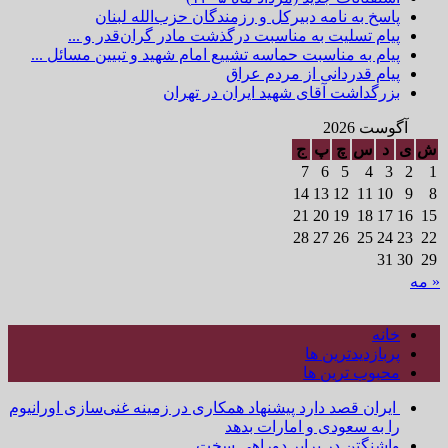
پاسخ به نامه دبیرکل و رزمندگان حزب‌الله لبنان
پیام تسلیت به مناسبت درگذشت مادر گران‌قدر و ...
پیام به مناسبت حماسه تشییع امام شهید و تبیین مسائل ...
پیام قدردانی از مردم عراق
بزرگداشت آقای شهید ایران در تهران
آگوست 2026
ش
ی
د
س
چ
پ
ج
7
6
5
4
3
2
1
14
13
12
11
10
9
8
21
20
19
18
17
16
15
28
27
26
25
24
23
22
31
30
29
« مه
خانه
پربازدیدترین ها
محبوب ترین ها
ایران قصد دارد پیشنهاد همکاری در زمینه غنی‌سازی اورانیوم
را به سعودی و امارات بدهد
واشنگتن در برابر دوراهی سخت