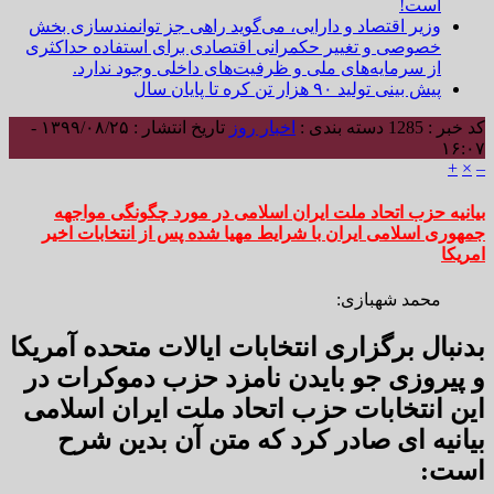
است!
وزیر اقتصاد و دارایی، می‌گوید راهی جز توانمندسازی بخش
خصوصی و تغییر حکمرانی اقتصادی برای استفاده حداکثری
از سرمایه‌های ملی و ظرفیت‌های داخلی وجود ندارد.
پیش بینی تولید ۹۰ هزار تن کره تا پایان سال
کد خبر : 1285
دسته بندی :
اخبار روز
تاریخ انتشار : ۱۳۹۹/۰۸/۲۵ -
۱۶:۰۷
+
×
–
بیانیه حزب اتحاد ملت ايران اسلامى در مورد چگونگى مواجهه
جمهورى اسلامى ايران با شرايط مهیا شده پس از انتخابات اخير
امریکا
محمد شهبازی:
بدنبال برگزاری انتخابات ایالات متحده آمریکا
و پیروزی جو بایدن نامزد حزب دموکرات در
این انتخابات حزب اتحاد ملت ایران اسلامی
بیانیه ای صادر کرد که متن آن بدین شرح
است: