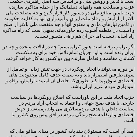
است با تدبیر و روشن بینی و بر اساس سه اصل راهبردی حکمت،
عزت و مصلحت همه راههای دیپلماتیک و از جمله مذاکره سازنده
جهت تأمین منافع ملی در دستور کار قرار گیرد و چه مصلحت ملی
بالاتر از آرامش و رفاه ملت ایران و امیدواری آنها به کفایت حکومت
در تامین نیازهای مادی و معنوی آنها و چه منفعت ملی بالاتر از صلح
و امنیت در منطقه آشوب زده خاورمیانه. بدیهی است که راه مذاکره
راه آسانی نیست اما جز آن هم راهی متصور نیست.
اگر ترامپ رفته است هنوز “ترامپیسم” چه در ایالات متحده و چه در
ایران زنده است و این جریان تمام تلاش خود برای به شکست
کشاندن مفاهمه و تعامل سازنده بین دو کشور به کار خواهد گرفت.
این دوره می‌تواند با اتخاذ رویکردی در جهت تنش زدایی و تعامل از
سوی طرفین استمرار یابد و به سمت حذف کامل محدودیت های
اقتصادی سوق پیدا کند بطوری‌که حاصل آن امنیت، آرامش، رفاه و
امیدواری مردم عزیز ایران باشد.
حزب اتحاد ملت بر این باوراست که اصلاح رویکردها در سیاست
خارجی با هدف صلح جهانی و اعتماد به انتخاب آزاد مردم در
سياست داخلي با هدف مردمسالاری می‌تواند زمینه‌ساز جهش
اقتصادی و ارتقاء سطح زندگى مردم در افق پيش‌روى كشور ما
باشد.
امید آن است که مسئولان بلند پایه کشور بر مبنای منافع ملی که
چیزی جز رفاه مردم و آبادانی کشور نیست از این فرصت استفاده