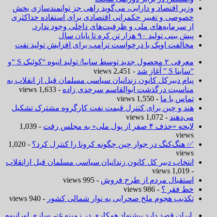
وزیر اقتصاد و دارایی، می‌گوید راهی جز توانمندسازی بخش
خصوصی و تغییر حکمرانی اقتصادی برای استفاده حداکثری
از سرمایه‌های ملی و ظرفیت‌های داخلی وجود ندارد.
پیش بینی تولید ۹۰ هزار تن کره تا پایان سال
مخالفت اوپک با درخواست ترامپ برای افزایش تولید نفت
معرفی ۲ محصول جدید توسط سایپا/ تولید انبوه “کوئیک S “و
“ساینا S ” آغاز شد
- 2,451 views
پیام دبیرکل کانون زندانیان سیاسی مسلمان قبل از انقلاب به
مناسبت درگذشت ابوالقاسم سرحدی زاده
- 1,633 views
تماس با ما
- 1,550 views
هند و چین برای کنترل قیمت نفت کارگروه مشترک تشکیل
می‌دهند
- 1,072 views
لایحه «حذف ۴ صفر از پول ملی» به مجلس رفت
- 1,039
views
✅ هنگ‌کنگ در جوار چین چگونه کرونا را کنترل کرد؟
- 1,020
views
انتخاب دبیر کل کانون زندانیان سیاسی مسلمان قبل ازانقلاب
- 1,019 views
استقبال مردم از طرح فروش
- 995 views
خط فقر ؟
- 986 views
تکذیب هجوم ملخ صحرایی به نوار شمالی کشور
- 940 views
ایران قصد دارد پیشنهاد همکاری در زمینه غنی‌سازی اورانیوم