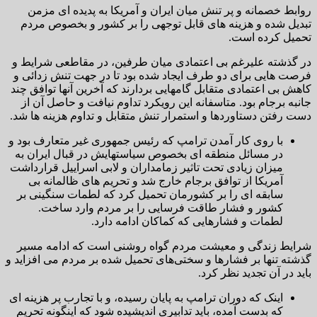
روابط خصمانه و پر تنش میان ایران و آمریکا به پدیده ای مزمن
تبدیل شده و هزینه های قابل توجهی را بر کشور و بخصوص مردم
تحمیل کرده است.
در گذشته علیرغم بی اعتمادی میان طرفین، در مقاطعی شرایط و
فرصت هایی برای دو طرف ایجاد شده بود تا در جهت تنش زدائی و
کاهش بی اعتمادی متقابل گامهایی بردارند که آخرین آنها توافق چند
جانبه برجام بود. متاسفانه این رویکرد تداوم نیافت و حاصل آن از
دست رفتن دستاوردها و استمرار تنش متقابل و تداوم هزینه ها شد.
با روی کار آمدن ترامپ که رئیس جمهوری غیر متعارف بود و
در مسائل منطقه ای بخصوص سیاستهایش در قبال ایران به
میزان زیادی تحت تاثیر زمامداران و لابی اسراییل قرارداشت
آمریکا از توافق برجام خارج شد و تحریم های ظالمانه بی
سابقه ای را بر کشورمان تحمیل کرد که لطمات سنگینی بر
کشور و فشار طاقت فرسایی را بر مردم وارد ساخت.
لطمات و فشارهایی که کماکان ادامه دارد.
شرایط زندگی و معیشت مردم گواه روشنی است که ادامه مسیر
گذشته تنها بر فشارها و سختی‌های تحمیل شده بر مردم می افزاید و
باید در آن تجدید نظر کرد.
اینک که دوران ترامپ به پایان رسیده، و با تجارب پر هزینه ای
که بدست آمده، باید تدابیری اندیشیده شود که اینگونه تحریم