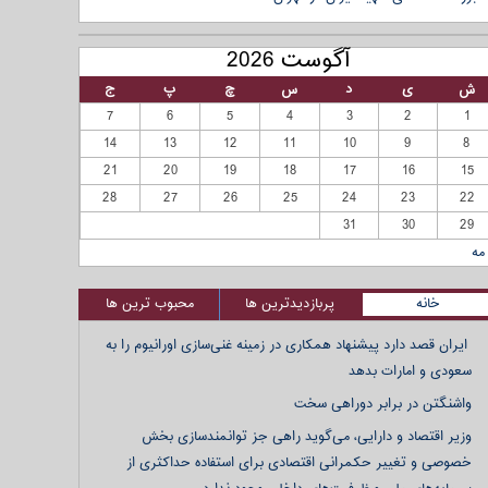
آگوست 2026
ش
ی
د
س
چ
پ
ج
7
6
5
4
3
2
1
14
13
12
11
10
9
8
21
20
19
18
17
16
15
28
27
26
25
24
23
22
31
30
29
مه
خانه
پربازدیدترین ها
محبوب ترین ها
ایران قصد دارد پیشنهاد همکاری در زمینه غنی‌سازی اورانیوم را به
سعودی و امارات بدهد
واشنگتن در برابر دوراهی سخت
وزیر اقتصاد و دارایی، می‌گوید راهی جز توانمندسازی بخش
خصوصی و تغییر حکمرانی اقتصادی برای استفاده حداکثری از