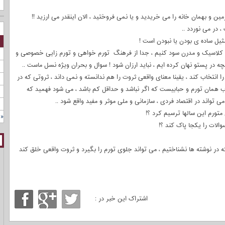
ن و بهمان خانه را می خریدید و یا نمی فروختید ، الان اینقدر می ارزید !!
، در می نوردد ..
مثیل ساده ی بودن یا نبودن است !
د کلاسیک و مدرن سود کنیم ، جدا از فرهنگ تورم خواهی و تورم زایی خصوصی و
ه در پستو نهان کرده ایم ، نباید ارزان شود ! سوال و بحران ویژه نسل ماست ..
 انتخاب کند ، یقینا معنای واقعی ثروت را هم ندانسته و نمی داند ، ثروتی که در
ب همان تورم و حبابیست که اگر نباشد و حداقل کم باشد ، می شود فهمید که
 تواند در اقتصاد فردی ، سازمانی و ملی موثر و مفید واقع شود ..
متورم این سالها ترسیم کرد ؟!
« 
سوالات را یکجا پاک کند ؟!
که در نوشته ها نشناختیم ، می تواند جلوی تورم را بگیرد و ثروت واقعی خلق کند
اشتراک این خبر در :