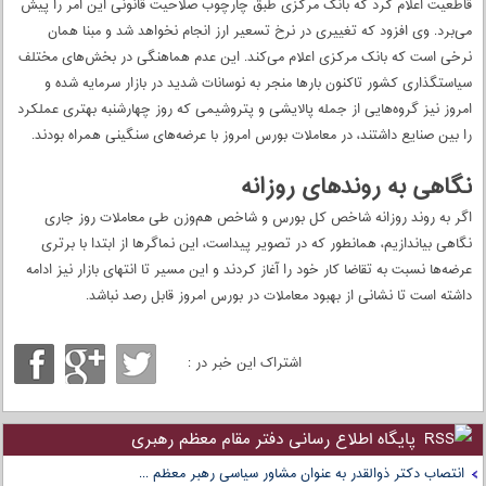
با این حال اما این امید مدت زیادی ادامه نداشت و روز چهارشنبه سخنگوی دولت با
قاطعیت اعلام کرد که بانک مرکزی طبق چارچوب صلاحیت قانونی این امر را پیش
می‌برد. وی افزود که تغییری در نرخ تسعیر ارز انجام نخواهد شد و مبنا همان
نرخی است که بانک مرکزی اعلام می‌کند. این عدم هماهنگی در بخش‌های مختلف
سیاستگذاری کشور تاکنون بارها منجر به نوسانات شدید در بازار سرمایه شده و
امروز نیز گروه‌هایی از جمله پالایشی و پتروشیمی که روز چهارشنبه بهتری عملکرد
را بین صنایع داشتند، در معاملات بورس امروز با عرضه‌های سنگینی همراه بودند.
نگاهی به روندهای روزانه
اگر به روند روزانه شاخص کل بورس و شاخص هم‌وزن طی معاملات روز جاری
نگاهی بیاندازیم، همانطور که در تصویر پیداست، این نماگرها از ابتدا با برتری
عرضه‌ها نسبت به تقاضا کار خود را آغاز کردند و این مسیر تا انتهای بازار نیز ادامه
داشته است تا نشانی از بهبود معاملات در بورس امروز قابل رصد نباشد.
اشتراک این خبر در :
پایگاه اطلاع رسانی دفتر مقام معظم رهبری