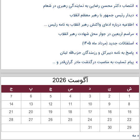
انتصاب دکتر ذوالقدر به عنوان مشاور سیاسی رهبر معظم ...
انتصاب دکتر محسن رضایی به نمایندگی رهبری در شعام
دیدار رئیس جمهور با رهبر معظم انقلاب
اطلاعیه درباره ادعای واکنش رهبر انقلاب به نامه رئیس ...
مراسم اربعین در جوار محل شهادت رهبر انقلاب
استفتائات جدید (مرداد ماه ۱۴۰۵)
پاسخ به نامه دبیرکل و رزمندگان حزب‌الله لبنان
پیام تسلیت به مناسبت درگذشت مادر گران‌قدر و ...
آگوست 2026
ش
ی
د
س
چ
پ
ج
7
6
5
4
3
2
1
14
13
12
11
10
9
8
21
20
19
18
17
16
15
28
27
26
25
24
23
22
31
30
29