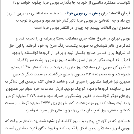
بورس امروز با وجود خبرهای مثبتی که در مباحث سیاسی کشور منتشر شد،
نتوانست عملکرد مناسبی از خود به جا بگذارد. بورس فردا چگونه خواهد بود؟
فردای اقتصاد:
برای
پیش بینی بورس فردا
باید ببینیم چه اتفاقاتی در بورس دیروز
رخ داد و چه اتفاقاتی در بورس فردا تاثیرگذار خواهد بود و سپس با توجه به
مجموع این اتفاقات ببینیم چه چیزی در انتظار بورس فردا است.
بورس تهران در شروع هفته جاری معاملات نسبتا پرعرضه‌ای را تجربه کرد و
نماگرهای تالار شیشه‌ای به صورت یکدست رنگ سرخ به خود گرفتند. با این حال
اما شرایط برای تمامی صنایع یکسان نبود و برخی از گروه‌ها توانستند با وجود
قدرتی که فروشندگان در بازار امروز داشتند، روز بهتری را پشت سر بگذارند.
شاخص کل بورس طی معاملات روز جاری در نهایت با یک کاهش ۱.۴۸ درصدی
همراه شد و به محدوده ۲.۳۱۱ میلیون واحدی بازگشت. در سمت دیگر شاخص
هم‌وزن نیز شرایط مشابهی را سپری کرد و شاهد کاهش ۱.۵۲ درصدی این نماگر به
عنوان نماینده گروه‌ها و سهام کوچک بودیم. ارزش معاملات خرد سهام نیز همچون
روزهای دیگر نتوانست با تغییر چشمگیری همراه شود و عدد ۱۱۲۷۸ میلیارد تومان
را به ثبت رساند که این موضوعات در کنار خروج پول ۱۳۳۷ میلیارد تومانی از سمت
کدهای حقیقی، روز نه چندان جالبی را برای اهالی بازار سرمایه رقم زد.
همانطور که در گزارش پیش بینی روز گذشته نیز اشاره شده بود، انتظار می‌رفت که