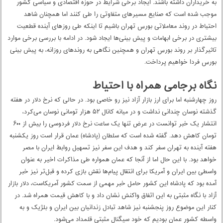
بورس امروز معاملاتی بدین شکل را تجربه کند و فروشندگان قدرت بیشتری نسبت
به خریداران داشته باشند. ایجاد برخی شرایط در حوزه اقتصادی و سیاسی کشور
موجب شده است که صنایع مسیرهای متفاوتی را طی کنند اما همچنان شاهد
احتیاط در روند معاملاتی بورس تهران باشیم تا اینکه طی روزهای آینده قطعیت
بیشتری در برخی ابهامات و پیش بینی‌ها ایجاد شود. در ادامه با بررسی برخی موارد
تاثیرگذار بر روند بورس تهران و همچنین نگاهی به روندهای روزانه، به پیش بینی
بورس فردا خواهیم پرداخت.
نگاه برجامی همراه با احتیاط
روز چهارشنبه اما برای ارز بازار آزاد نیز رو خاصی بود. در حالی که نرخ دلار در هفته
گذشته نوسان چندانی نداشت و در میانه کانال ۵۲ هزار تومانی نوسان می‌کرد،
انتشار یک خبر توانست در عرض تنها یک ساعت نرخ دلار فردوسی را بیش از ۶۰۰
تومان کاهش دهد. گفته شده است که سلطان (پادشاه) عمان قرار است روز یکشنبه
هفته آینده به تهران سفر کند و هدف این سفر نیز تسهیل روابط ایران با مصر
خواهد بود. با این حال اما از آنجا که عمان همواره طی مذاکرات اخیر به عنوان
واسطی بین ایران و آمریکا برای انتقال پیام‌ها نقش بازی کرده و قبل‌تر نیز خبر
آمده بود که پادشاه این کشور حامل خبر مهمی از سمت کشور آمریکاست، دلار بازار
آزاد با نگاه مثبتی به این اتفاق واکنش نشان داد و با کاهش قیمت همراه شد. در
کنار این موضوع روز پنجشنبه نیز شاهد تبادل زندانیان بین ایران و بلژیک و به