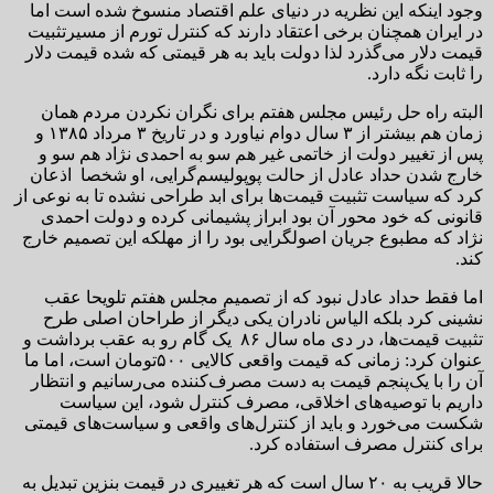
وجود اینکه این نظریه در دنیای علم اقتصاد منسوخ شده است اما
در ایران همچنان برخی اعتقاد دارند که کنترل تورم از مسیرتثبیت
قیمت دلار می‌گذرد لذا دولت باید به هر قیمتی که شده قیمت دلار
را ثابت نگه دارد.
البته راه حل رئیس مجلس هفتم برای نگران نکردن مردم همان
زمان هم بیشتر از ۳ سال دوام نیاورد و در تاریخ ۳ مرداد ۱۳۸۵ و
پس از تغییر دولت از خاتمی غیر هم سو به احمدی نژاد هم سو و
خارج شدن حداد عادل از حالت پوپولیسم‌گرایی، او شخصا اذعان
کرد که سیاست تثبیت قیمت‌ها برای ابد طراحی نشده تا به نوعی از
قانونی که خود محور آن بود ابراز پشیمانی کرده و دولت احمدی
نژاد که مطبوع جریان اصولگرایی بود را از مهلکه این تصمیم خارج
کند.
اما فقط حداد عادل نبود که از تصمیم مجلس هفتم تلویحا عقب
نشینی کرد بلکه الیاس نادران یکی دیگر از طراحان اصلی طرح
تثبیت قیمت‌ها، در دی ماه سال ۸۶ یک گام رو به عقب برداشت و
عنوان کرد: زمانی که قیمت واقعی کالایی ۵۰۰‌تومان است، اما ما
آن را با یک‌پنجم قیمت به دست مصرف‌کننده می‌رسانیم و انتظار
داریم با توصیه‌های اخلاقی، مصرف کنترل شود، این سیاست
شکست می‌خورد و باید از کنترل‌های واقعی و سیاست‌های قیمتی
برای کنترل مصرف استفاده کرد.
حالا قریب به ۲۰ سال است که هر تغییری در قیمت بنزین تبدیل به