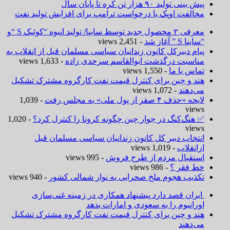
پیش بینی تولید ۹۰ هزار تن کره تا پایان سال
مخالفت اوپک با درخواست ترامپ برای افزایش تولید نفت
معرفی ۲ محصول جدید توسط سایپا/ تولید انبوه “کوئیک S “و
“ساینا S ” آغاز شد
- 2,451 views
پیام دبیرکل کانون زندانیان سیاسی مسلمان قبل از انقلاب به
مناسبت درگذشت ابوالقاسم سرحدی زاده
- 1,633 views
تماس با ما
- 1,550 views
هند و چین برای کنترل قیمت نفت کارگروه مشترک تشکیل
می‌دهند
- 1,072 views
لایحه «حذف ۴ صفر از پول ملی» به مجلس رفت
- 1,039
views
✅ هنگ‌کنگ در جوار چین چگونه کرونا را کنترل کرد؟
- 1,020
views
انتخاب دبیر کل کانون زندانیان سیاسی مسلمان قبل
ازانقلاب
- 1,019 views
استقبال مردم از طرح فروش
- 995 views
خط فقر ؟
- 986 views
تکذیب هجوم ملخ صحرایی به نوار شمالی کشور
- 940 views
ایران قصد دارد پیشنهاد همکاری در زمینه غنی‌سازی
اورانیوم را به سعودی و امارات بدهد
هند و چین برای کنترل قیمت نفت کارگروه مشترک تشکیل
می‌دهند