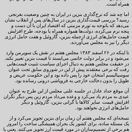
همراه است.
اما چه شد که نرخ‌گذاری بنزین در ایران به چنین وضعیت بغرنجی
رسید؟ بررسی قیمت‌گذاری بنزین در سال‌های پس از انقلاب نشان
می‌‌دهد که باتوجه به تورم مزمنی که اقتصاد ایران با آن دست و
پنجه نرم می‌کرده، دولت‌ها همواره همراه با بودجه، طرح افزایش
قیمت حامل‌های انرژی ازجمله بنزین، گازوئیل و هفت حامل انرژی
دیگر را نیز به مجلس می‌آوردند.
تا اینکه در ۲۶ اسفند ۱۳۸۳ مجلس هفتم در نقش یک سوپرمن وارد
می‌شود و در برابر دولت خاتمی می‌ایستد تا قیمت بنزین تغییر نکند.
در حقیقت مجلس هفتم به دنبال اجرای سیاست تثبیت قیمت‌هایی
رفت که برخی معتقدند پیش از این در شوروی سابق تحت عنوان
سوسیالیسم امتحان خود را پس داده بود و این حکومت عریض و
طویل را بدون دخالت خارجی به فروپاشی درونی رسانده بود.
آن موقع حداد عادل در جلسه علنی مجلس از این طرح به عنوان
عیدی به مردم یاد می‌کرد و وعده می‌داد مردم زین پس دیگر نگران
افزایش قیمت سایر کالاها با گرانی بنزین، گازوئیل و دیگر
حامل‌های انرژی نخواهند بود.
نسخه‌ای که مجلس هفتم آن زمان برای بنزین تجویز می‌کرد و از
یک مسئله ساده، برای کشور یک بحران همیشگی ساخت را امروز
هم برخی از تصمیم‌سازان در مورد قیمت ارز تجویز می‌کنند. یعنی با