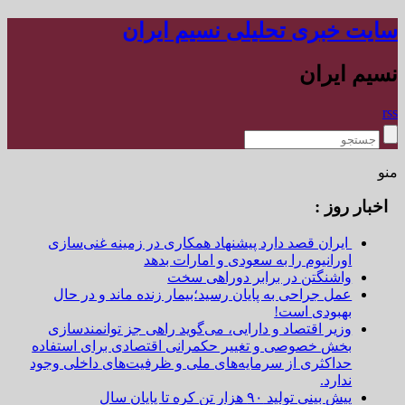
سایت خبری تحلیلی نسیم ایران
نسیم ایران
rss
منو
اخبار روز :
ایران قصد دارد پیشنهاد همکاری در زمینه غنی‌سازی
اورانیوم را به سعودی و امارات بدهد
واشنگتن در برابر دوراهی سخت
عمل جراحی به پایان رسید؛بیمار زنده ماند و در حال
بهبودی است!
وزیر اقتصاد و دارایی، می‌گوید راهی جز توانمندسازی
بخش خصوصی و تغییر حکمرانی اقتصادی برای استفاده
حداکثری از سرمایه‌های ملی و ظرفیت‌های داخلی وجود
ندارد.
پیش بینی تولید ۹۰ هزار تن کره تا پایان سال