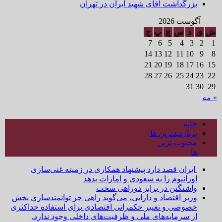
بزرگداشت آقای شهید ایران در تهران
آگوست 2026
ش
ی
د
س
چ
پ
ج
7
6
5
4
3
2
1
14
13
12
11
10
9
8
21
20
19
18
17
16
15
28
27
26
25
24
23
22
31
30
29
« مه
خانه
پربازدیدترین ها
محبوب ترین
ها
ایران قصد دارد پیشنهاد همکاری در زمینه غنی‌سازی
اورانیوم را به سعودی و امارات بدهد
واشنگتن در برابر دوراهی سخت
وزیر اقتصاد و دارایی، می‌گوید راهی جز توانمندسازی بخش
خصوصی و تغییر حکمرانی اقتصادی برای استفاده حداکثری
از سرمایه‌های ملی و ظرفیت‌های داخلی وجود ندارد.