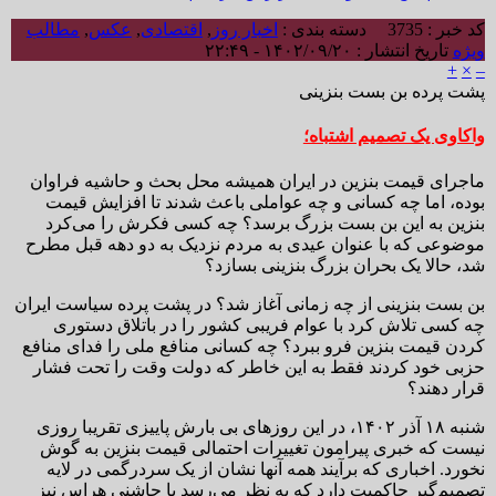
کد خبر : 3735
دسته بندی :
اخبار روز
,
اقتصادی
,
عکس
,
مطالب
ویژه
تاریخ انتشار : ۱۴۰۲/۰۹/۲۰ - ۲۲:۴۹
+
×
–
پشت پرده بن بست بنزینی
واکاوی یک تصمیم اشتباه؛
ماجرای قیمت بنزین در ایران همیشه محل بحث و حاشیه فراوان
بوده، اما چه کسانی و چه عواملی باعث شدند تا افزایش قیمت
بنزین به این بن بست بزرگ برسد؟ چه کسی فکرش را می‌کرد
موضوعی که با عنوان عیدی به مردم نزدیک به دو دهه قبل مطرح
شد، حالا یک بحران بزرگ بنزینی بسازد؟
بن بست بنزینی از چه زمانی آغاز شد؟ در پشت پرده سیاست ایران
چه کسی تلاش کرد با عوام فریبی کشور را در باتلاق دستوری
کردن قیمت بنزین فرو ببرد؟ چه کسانی منافع ملی را فدای منافع
حزبی خود کردند فقط به این خاطر که دولت وقت را تحت فشار
قرار دهند؟
شنبه ۱۸ آذر ۱۴۰۲، در این روزهای بی بارش پاییزی تقریبا روزی
نیست که خبری پیرامون تغییرات احتمالی قیمت بنزین به گوش
نخورد. اخباری که برآیند همه آنها نشان از یک سردرگمی در لایه
تصمیم‌گیر حاکمیت دارد که به نظر می‌رسد با چاشنی هراس نیز