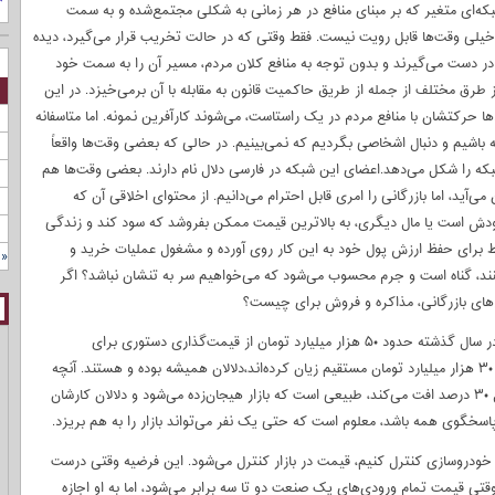
شبکه‌ای متغیر که بر مبنای منافع در هر زمانی به شکلی مجتمع‌شده و به سمت
هم خیلی وقت‌ها قابل رویت نیست. فقط وقتی که در حالت تخریب قرار می‌گیرد، دیده
در دست می‌گیرند و بدون توجه به منافع کلان مردم، مسیر آن را به سمت خود
ز طرق مختلف از جمله از طریق حاکمیت قانون به مقابله با آن برمی‌خیزد. در این
م‌ها حرکتشان با منافع مردم در یک راستاست، می‌شوند کارآفرین نمونه. اما متاسفانه
ه باشیم و دنبال اشخاصی بگردیم که نمی‌بینیم. در حالی که بعضی وقت‌ها واقعاً
را شکل می‌دهد.اعضای این شبکه در فارسی دلال نام دارند. بعضی وقت‌ها هم
 می‌آید، اما بازرگانی را امری قابل احترام می‌دانیم. از محتوای اخلاقی آن که
خودش است یا مال دیگری، به بالاترین قیمت ممکن بفروشد که سود کند و زندگی
ط برای حفظ ارزش پول خود به این کار روی ‌آورده و مشغول عملیات خرید و
« 
 بکنند، گناه است و جرم محسوب می‌شود که می‌خواهیم سر به تنشان نباشد؟ اگر
ای بازرگانی، مذاکره و فروش برای چیست؟
واقعیت این است که هم‌اکنون در بازار خودرو، دلالان و سرمایه‌گذاران در سال گذشته حدود ۵۰ هزار میلیارد تومان از قیمت‌گذاری دستوری برای
خودروسازان و آشفتگی بازار سود برده‌اند و در عوض خودروسازان بالای ۳۰ هزار میلیارد تومان مستقیم زیان کرده‌اند،دلالان همیشه بوده و هستند. آنچه
تغییر می‌کند اوضاع تولید و اقتصاد است. وقتی که تولید طی یک سال ۳۰ درصد افت می‌کند، طبیعی است که بازار هیجان‌زده می‌شود و دلالان کارشان
 پاسخگوی همه باشد، معلوم است که حتی یک نفر می‌تواند بازار را به هم بریزد.
خودروسازی کنترل کنیم، قیمت در بازار کنترل می‌شود. این فرضیه وقتی درست
 قیمت تمام ورودی‌های یک صنعت دو تا سه برابر می‌شود، اما به او اجازه