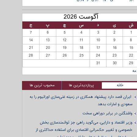
آگوست 2026
ش
ی
د
س
چ
پ
ج
7
6
5
4
3
2
1
14
13
12
11
10
9
8
21
20
19
18
17
16
15
28
27
26
25
24
23
22
31
30
29
مه
خانه
پربازدیدترین ها
محبوب ترین ها
ایران قصد دارد پیشنهاد همکاری در زمینه غنی‌سازی اورانیوم را به
سعودی و امارات بدهد
واشنگتن در برابر دوراهی سخت
وزیر اقتصاد و دارایی، می‌گوید راهی جز توانمندسازی بخش
خصوصی و تغییر حکمرانی اقتصادی برای استفاده حداکثری از