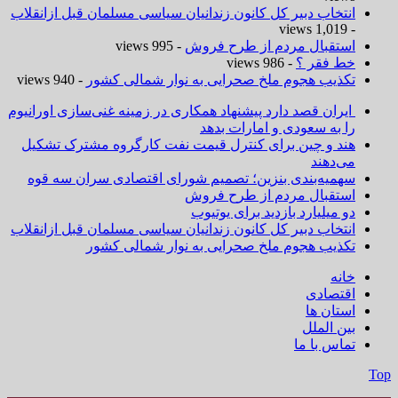
انتخاب دبیر کل کانون زندانیان سیاسی مسلمان قبل ازانقلاب
- 1,019 views
استقبال مردم از طرح فروش
- 995 views
خط فقر ؟
- 986 views
تکذیب هجوم ملخ صحرایی به نوار شمالی کشور
- 940 views
ایران قصد دارد پیشنهاد همکاری در زمینه غنی‌سازی اورانیوم
را به سعودی و امارات بدهد
هند و چین برای کنترل قیمت نفت کارگروه مشترک تشکیل
می‌دهند
سهمیه‌بندی بنزین؛ تصمیم شورای اقتصادی سران سه قوه
استقبال مردم از طرح فروش
دو میلیارد بازدید برای یوتیوب
انتخاب دبیر کل کانون زندانیان سیاسی مسلمان قبل ازانقلاب
تکذیب هجوم ملخ صحرایی به نوار شمالی کشور
خانه
اقتصادی
استان ها
بین الملل
تماس با ما
Top