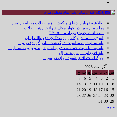
پایگاه اطلاع رسانی دفتر مقام معظم رهبری
اطلاعیه درباره ادعای واکنش رهبر انقلاب به نامه رئیس ...
مراسم اربعین در جوار محل شهادت رهبر انقلاب
استفتائات جدید (مرداد ماه ۱۴۰۵)
پاسخ به نامه دبیرکل و رزمندگان حزب‌الله لبنان
پیام تسلیت به مناسبت درگذشت مادر گران‌قدر و ...
پیام به مناسبت حماسه تشییع امام شهید و تبیین مسائل ...
پیام قدردانی از مردم عراق
بزرگداشت آقای شهید ایران در تهران
آگوست 2026
ش
ی
د
س
چ
پ
ج
7
6
5
4
3
2
1
14
13
12
11
10
9
8
21
20
19
18
17
16
15
28
27
26
25
24
23
22
31
30
29
« مه