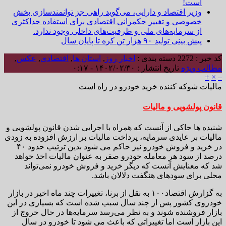
است!
وزیر اقتصاد و دارایی، می‌گوید راهی جز توانمندسازی بخش
خصوصی و تغییر حکمرانی اقتصادی برای استفاده حداکثری
از سرمایه‌های ملی و ظرفیت‌های داخلی وجود ندارد.
پیش بینی تولید ۹۰ هزار تن کره تا پایان سال
کد خبر : 2272
دسته بندی :
اخبار روز
,
استان ها
,
اقتصادی
,
عکس
,
مطالب ویژه
تاریخ انتشار : ۱۴۰۲/۰۲/۳۰ - ۰:۱۷
+
×
–
مالیات شوکه کننده خرید خودرو در راه است
قانون پولشویی و مالیات
شنیده ها حاکی از آنست که همراه با اجرایی شدن قانون پولشویی و
مالیات بر عایدی سرمایه، پرداخت مالیات بر ارزش افزوده به زودی
در خرید و فروش خودرو نیز حاکم می شود بدین ترتیب حدود ۴۰
درصد از سود هر معامله خودرو صفر به عنوان مالیات اخذ خواهد
شد که معنایش آنست که دیگر خرید و فروش خودرو نمی‌تواند
محلی برای سودهای هنگفت دلالان باشد.
به گزارش اقتصاد۱۰۰ به نقل از برنا، تغییرات چند ماه اخیر در بازار
خودروی کشور پس از چند سال سبب شده است که بسیاری در این
بازار فروشنده شوند و به نظر می‌رسد سرمایه‌ها در حال خروج از
این بازار است اما تغییراتی که باعث می شود تا خودرو در سال