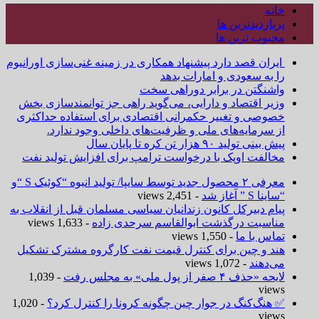
خانه
پربازدیدترین ها
محبوب ترین ها
ایران قصد دارد پیشنهاد همکاری در زمینه غنی‌سازی اورانیوم
را به سعودی و امارات بدهد
واشنگتن در برابر دوراهی سخت
وزیر اقتصاد و دارایی، می‌گوید راهی جز توانمندسازی بخش
خصوصی و تغییر حکمرانی اقتصادی برای استفاده حداکثری
از سرمایه‌های ملی و ظرفیت‌های داخلی وجود ندارد.
پیش بینی تولید ۹۰ هزار تن کره تا پایان سال
مخالفت اوپک با درخواست ترامپ برای افزایش تولید نفت
معرفی ۲ محصول جدید توسط سایپا/ تولید انبوه “کوئیک S “و
“ساینا S ” آغاز شد
- 2,451 views
پیام دبیرکل کانون زندانیان سیاسی مسلمان قبل از انقلاب به
مناسبت درگذشت ابوالقاسم سرحدی زاده
- 1,633 views
تماس با ما
- 1,550 views
هند و چین برای کنترل قیمت نفت کارگروه مشترک تشکیل
می‌دهند
- 1,072 views
لایحه «حذف ۴ صفر از پول ملی» به مجلس رفت
- 1,039
views
✅ هنگ‌کنگ در جوار چین چگونه کرونا را کنترل کرد؟
- 1,020
views