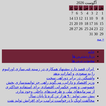
آگوست 2026
ش
ی
د
س
چ
پ
ج
7
6
5
4
3
2
1
14
13
12
11
10
9
8
21
20
19
18
17
16
15
28
27
26
25
24
23
22
31
30
29
« مه
خانه
پربازدیدترین ها
محبوب ترین ها
ایران قصد دارد پیشنهاد همکاری در زمینه غنی‌سازی اورانیوم
را به سعودی و امارات بدهد
واشنگتن در برابر دوراهی سخت
وزیر اقتصاد و دارایی، می‌گوید راهی جز توانمندسازی بخش
خصوصی و تغییر حکمرانی اقتصادی برای استفاده حداکثری
از سرمایه‌های ملی و ظرفیت‌های داخلی وجود ندارد.
پیش بینی تولید ۹۰ هزار تن کره تا پایان سال
مخالفت اوپک با درخواست ترامپ برای افزایش تولید نفت