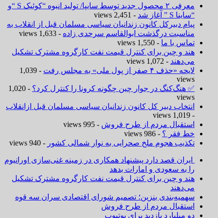
معرفی ۲ محصول جدید توسط سایپا/ تولید انبوه “کوئیک S “و
“ساینا S ” آغاز شد
- 2,451 views
پیام دبیرکل کانون زندانیان سیاسی مسلمان قبل از انقلاب به
مناسبت درگذشت ابوالقاسم سرحدی زاده
- 1,633 views
تماس با ما
- 1,550 views
هند و چین برای کنترل قیمت نفت کارگروه مشترک تشکیل
می‌دهند
- 1,072 views
لایحه «حذف ۴ صفر از پول ملی» به مجلس رفت
- 1,039
views
✅ هنگ‌کنگ در جوار چین چگونه کرونا را کنترل کرد؟
- 1,020
views
انتخاب دبیر کل کانون زندانیان سیاسی مسلمان قبل ازانقلاب
- 1,019 views
استقبال مردم از طرح فروش
- 995 views
خط فقر ؟
- 986 views
تکذیب هجوم ملخ صحرایی به نوار شمالی کشور
- 940 views
ایران قصد دارد پیشنهاد همکاری در زمینه غنی‌سازی اورانیوم
را به سعودی و امارات بدهد
هند و چین برای کنترل قیمت نفت کارگروه مشترک تشکیل
می‌دهند
سهمیه‌بندی بنزین؛ تصمیم شورای اقتصادی سران سه قوه
استقبال مردم از طرح فروش
دو میلیارد بازدید برای یوتیوب