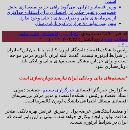
است!
وزیر اقتصاد و دارایی، می‌گوید راهی جز توانمندسازی بخش
خصوصی و تغییر حکمرانی اقتصادی برای استفاده حداکثری
از سرمایه‌های ملی و ظرفیت‌های داخلی وجود ندارد.
پیش بینی تولید ۹۰ هزار تن کره تا پایان سال
کد خبر : 2476
دسته بندی :
اخبار روز
,
اقتصادی
,
خانه
,
عکس
,
مطالب ویژه
تاریخ انتشار : ۱۴۰۲/۰۳/۲۸ - ۲۰:۰۱
+
×
–
رئیس دانشکده اقتصاد دانشگاه لوترن کالیفرنیا با بیان این‌که ایران
در شرایط ابرتورم نیست، گفت: البته ایران با تورم مزمن مواجه
است و برای حل این مشکل سیستم‌های مالی و بانکی باید
دوباره‌سازی شود.
*سیستم‌های مالی و بانکی ایران نیازمند دوباره‌سازی است
به گزارش خبرنگار اقتصادی
خبرگزاری تسنیم
، جمشید دموئی،
استاد اقتصاد و رئیس دانشکده اقتصاد و مدیر مرکز بررسی‌های
اقتصادی مسائل اجتماعی دانشگاه لوترن کالیفرنیا است.
او معتقد استکاهش عرضه پول از طریق افزایش بهره بانکی، منجر
به افت تولید و ایجاد بیکاری خواهد شد. دموئی بر این باور است که
ایران در شرایط ابرتورم نیست.