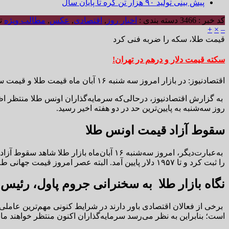
پیش بینی تولید ۹۰ هزار تن کره تا پایان سال
کد خبر : 3466
دسته بندی :
اخبار روز
,
اقتصادی
,
عکس
,
مطالب ویژه
تا
+
×
–
قیمت طلا، سکه را ضربه‌ فنی کرد
سکته قیمت دلار و درهم در تهران!
اقتصادنیوز: در بازار امروز سه شنبه ۱۶ آبان ماه قیمت طلا و قیمت سکه امامی ریزش قابل توجهی را ثبت کردند با این حال بازار دلار و درهم با کمبود خریدار مواجهه شدند.
به گزارش اقتصادنیوز، درحالی‌که سرمایه‌گذاران اونس طلا منتظر اظ
روز سه‌شنبه به پایین‌ترین حد در دو هفته اخیر رسید.
سقوط آزاد قیمت اونس طلا
را ثبت کرد و تا ۱۹۵۷ دلار پایین آمد. البته عصر امروز قیمت جهانی طلا در حدود ۱۹۶۱ دلار بود که نسبت به‌روز قبل تقریباً ۱۹ دلار کاهش را نشان می‌دهد.
نگاه بازار طلا به سخنرانی جروم پاول، رئیس
برخی از فعالان اقتصادی باور دارند در شرایط کنونی مهم‌ترین عاملی 
است؛ بنابراین به نظر می‌رسد سرمایه‌گذاران اکنون منتظر خواهند ما