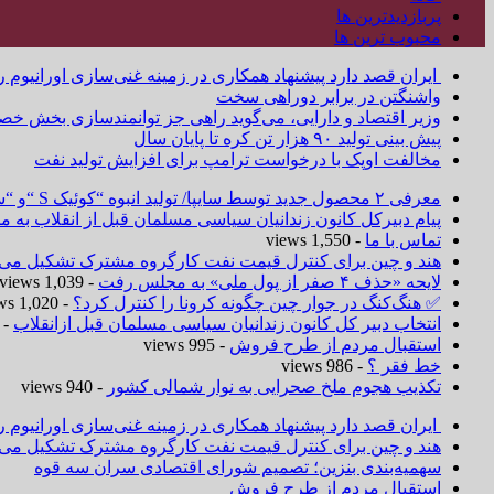
پربازدیدترین ها
محبوب ترین ها
ایران قصد دارد پیشنهاد همکاری در زمینه غنی‌سازی اورانیوم ر
واشنگتن در برابر دوراهی سخت
وزیر اقتصاد و دارایی، می‌گوید راهی جز توانمندسازی بخش خص
پیش بینی تولید ۹۰ هزار تن کره تا پایان سال
مخالفت اوپک با درخواست ترامپ برای افزایش تولید نفت
معرفی ۲ محصول جدید توسط سایپا/ تولید انبوه “کوئیک S “و “ساینا S ” آغاز شد
پیام دبیرکل کانون زندانیان سیاسی مسلمان قبل از انقلاب به
تماس با ما
- 1,550 views
هند و چین برای کنترل قیمت نفت کارگروه مشترک تشکیل می‌د
لایحه «حذف ۴ صفر از پول ملی» به مجلس رفت
- 1,039 views
✅ هنگ‌کنگ در جوار چین چگونه کرونا را کنترل کرد؟
- 1,020 views
انتخاب دبیر کل کانون زندانیان سیاسی مسلمان قبل ازانقلاب
 1,019 views
استقبال مردم از طرح فروش
- 995 views
خط فقر ؟
- 986 views
تکذیب هجوم ملخ صحرایی به نوار شمالی کشور
- 940 views
ایران قصد دارد پیشنهاد همکاری در زمینه غنی‌سازی اورانیوم ر
هند و چین برای کنترل قیمت نفت کارگروه مشترک تشکیل می‌د
سهمیه‌بندی بنزین؛ تصمیم شورای اقتصادی سران سه قوه
استقبال مردم از طرح فروش