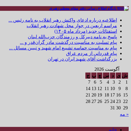
پایگاه اطلاع رسانی دفتر مقام معظم رهبری
اطلاعیه درباره ادعای واکنش رهبر انقلاب به نامه رئیس ...
مراسم اربعین در جوار محل شهادت رهبر انقلاب
استفتائات جدید (مرداد ماه ۱۴۰۵)
پاسخ به نامه دبیرکل و رزمندگان حزب‌الله لبنان
پیام تسلیت به مناسبت درگذشت مادر گران‌قدر و ...
پیام به مناسبت حماسه تشییع امام شهید و تبیین مسائل ...
پیام قدردانی از مردم عراق
بزرگداشت آقای شهید ایران در تهران
آگوست 2026
ش
ی
د
س
چ
پ
ج
7
6
5
4
3
2
1
14
13
12
11
10
9
8
21
20
19
18
17
16
15
28
27
26
25
24
23
22
31
30
29
« مه
خانه