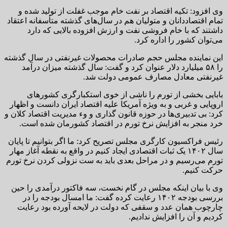
وی افزود: تکیه اقتصاد بر نفت خام موجب غفلت از تولید شده و
تمام اقتصاددانان و متولیان هم در سال‌های گذشته متأسفانه اعتقاد
داشتند که با خام فروشی نفت و ارزش افزوده بالایی که دارد
می‌توان کشور را اداره کرد.
این نماینده مجلس حجم صادرات محصولات غیرنفتی در سال گذشته
را ۵۸ میلیارد دلار عنوان کرد و گفت: سال گذشته میزان درآمد
غیرنفتی معادل مصارف عمومی دولت شد.
بابایی بخشی از تورم را ناشی از خوی استکبارگری کشورهای
اروپایی و غربی و به ویژه آمریکا علیه اقتصاد ایران دانست و اظهار
کرد: بی تدبیری‌ها در حوزه قانون گذاری و وء مدیریت اقتصاد کلان و
خرد منجر به افزایش نرخ تورم در اقتصاد کشورمان شده است.
رئیس فراکسیون کارگری مجلس تصریح کرد: ما اگر بتوانیم تا پایان
سال ۱۴۰۲ یک ثبات اقتصادی ایجاد کنیم در واقع به نقطه آغاز مهار
تورم می‌رسیم و در مراحل بعدی باید به ست نزولی کردن نرخ تورم
حرکت کنیم.
وی با بیان اینکه مجلس در گام نخست، سه فاکتور درآمدی را حین
بررسی بودجه ۱۴۰۲ رعایت کرده گفت: ما امسال بودجه را در
چارچوب همان عدد و سقفی که دولت در لایحه آورده بود رعایت
کردیم و آن را افزایش ندادیم.