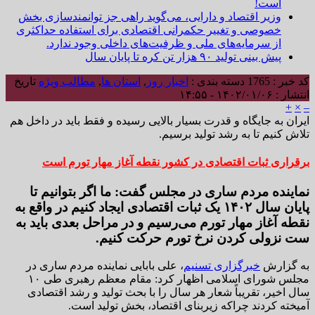
است!
وزیر اقتصاد و دارایی، می‌گوید راهی جز توانمندسازی بخش
خصوصی و تغییر حکمرانی اقتصادی برای استفاده حداکثری
از سرمایه‌های ملی و ظرفیت‌های داخلی وجود ندارد.
پیش بینی تولید ۹۰ هزار تن کره تا پایان سال
کد خبر : 1765
دسته بندی :
اخبار روز
,
استان ها
,
مطالب ویژه
تاریخ
انتشار : ۱۴۰۲/۰۱/۰۶ - ۱۴:۵۵
+
×
–
ایران به جایگاه و قدرت بسیار بالایی رسیده و فقط باید در داخل هم
تلاش کنیم تا به رشد تولید برسیم.
برقراری ثبات اقتصادی در کشور نقطه آغاز مهار تورم است
نماینده مردم ساری در مجلس گفت: ما اگر بتوانیم تا
پایان سال ۱۴۰۲ یک ثبات اقتصادی ایجاد کنیم در واقع به
نقطه آغاز مهار تورم می‌رسیم و در مراحل بعدی باید به
ست نزولی کردن نرخ تورم حرکت کنیم.
به گزارش
خبرگزاری تسنیم
، علی بابایی نماینده مردم ساری در
مجلس شورای اسلامی اظهار کرد: مقام معظم رهبری طی ۱۰
سال اخیر، تقریباً شعار هر سال را با بحث تولید و رشد اقتصادی
آمیخته کردند چراکه زیربنای اقتصاد، بخش تولید است.