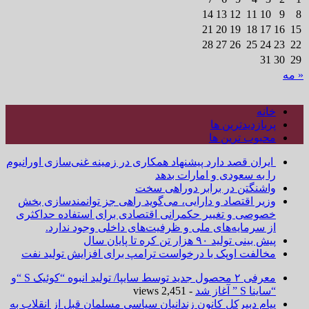
14
13
12
11
10
9
8
21
20
19
18
17
16
15
28
27
26
25
24
23
22
31
30
29
« مه
خانه
پربازدیدترین ها
محبوب ترین ها
ایران قصد دارد پیشنهاد همکاری در زمینه غنی‌سازی اورانیوم
را به سعودی و امارات بدهد
واشنگتن در برابر دوراهی سخت
وزیر اقتصاد و دارایی، می‌گوید راهی جز توانمندسازی بخش
خصوصی و تغییر حکمرانی اقتصادی برای استفاده حداکثری
از سرمایه‌های ملی و ظرفیت‌های داخلی وجود ندارد.
پیش بینی تولید ۹۰ هزار تن کره تا پایان سال
مخالفت اوپک با درخواست ترامپ برای افزایش تولید نفت
معرفی ۲ محصول جدید توسط سایپا/ تولید انبوه “کوئیک S “و
“ساینا S ” آغاز شد
- 2,451 views
پیام دبیرکل کانون زندانیان سیاسی مسلمان قبل از انقلاب به