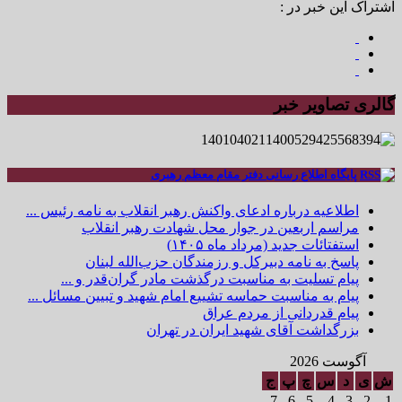
اشتراک این خبر در :
گالری تصاویر خبر
پایگاه اطلاع رسانی دفتر مقام معظم رهبری
اطلاعیه درباره ادعای واکنش رهبر انقلاب به نامه رئیس ...
مراسم اربعین در جوار محل شهادت رهبر انقلاب
استفتائات جدید (مرداد ماه ۱۴۰۵)
پاسخ به نامه دبیرکل و رزمندگان حزب‌الله لبنان
پیام تسلیت به مناسبت درگذشت مادر گران‌قدر و ...
پیام به مناسبت حماسه تشییع امام شهید و تبیین مسائل ...
پیام قدردانی از مردم عراق
بزرگداشت آقای شهید ایران در تهران
آگوست 2026
ش
ی
د
س
چ
پ
ج
7
6
5
4
3
2
1