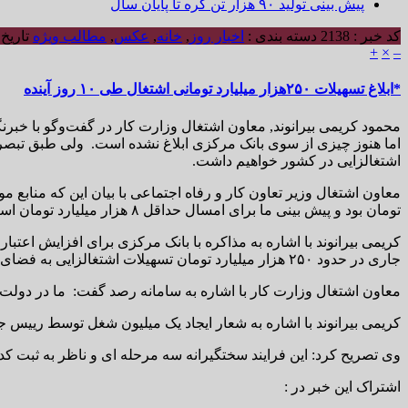
پیش بینی تولید ۹۰ هزار تن کره تا پایان سال
کد خبر : 2138
دسته بندی :
اخبار روز
,
خانه
,
عکس
,
مطالب ویژه
تاریخ انتشار 
+
×
–
*ابلاغ تسهیلات ۲۵۰هزار میلیارد تومانی اشتغال طی ۱۰ روز آینده
محمود کریمی بیرانوند, معاون اشتغال وزارت کار در گفت‌وگو با خبر
اشتغالزایی در کشور خواهیم داشت.
تومان بود و پیش بینی ما برای امسال حداقل ۸ هزار میلیارد تومان است.
کریمی بیرانوند با اشاره به مذاکره با بانک مرکزی برای افزایش اعتبا
جاری در حدود ۲۵۰ هزار میلیارد تومان تسهیلات اشتغالزایی به فضای کسب و کار کشور تزریق خواهیم کرد که همین مبلغ هم باعث تثبیت اشتغال و هم ایجاد و هم توسعه اشتغال می شود.
معاون اشتغال وزارت کار با اشاره به سامانه رصد گفت: ما در دولت 
کریمی بیرانوند با اشاره به شعار ایجاد یک میلیون شغل توسط رییس
وی تصریح کرد: این فرایند سختگیرانه سه مرحله ای و ناظر به ثبت
اشتراک این خبر در :