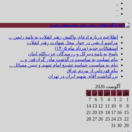
پایگاه اطلاع رسانی دفتر مقام معظم رهبری
اطلاعیه درباره ادعای واکنش رهبر انقلاب به نامه رئیس ...
مراسم اربعین در جوار محل شهادت رهبر انقلاب
استفتائات جدید (مرداد ماه ۱۴۰۵)
پاسخ به نامه دبیرکل و رزمندگان حزب‌الله لبنان
پیام تسلیت به مناسبت درگذشت مادر گران‌قدر و ...
پیام به مناسبت حماسه تشییع امام شهید و تبیین مسائل ...
پیام قدردانی از مردم عراق
بزرگداشت آقای شهید ایران در تهران
آگوست 2026
ش
ی
د
س
چ
پ
ج
7
6
5
4
3
2
1
14
13
12
11
10
9
8
21
20
19
18
17
16
15
28
27
26
25
24
23
22
31
30
29
« مه