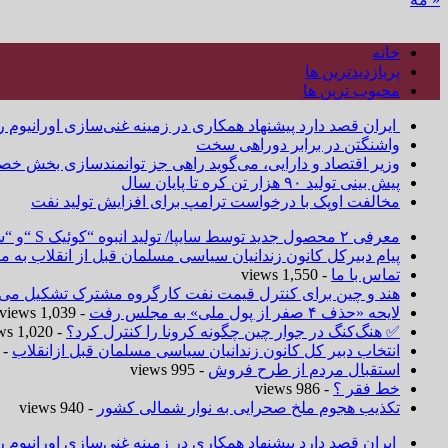
خانه
پربازدیدترین ها
محبوب ترین ها
ایران قصد دارد پیشنهاد همکاری در زمینه غنی‌سازی اورانیوم ر
واشنگتن در برابر دوراهی سخت
وزیر اقتصاد و دارایی، می‌گوید راهی جز توانمندسازی بخش خص
پیش بینی تولید ۹۰ هزار تن کره تا پایان سال
مخالفت اوپک با درخواست ترامپ برای افزایش تولید نفت
معرفی ۲ محصول جدید توسط سایپا/ تولید انبوه “کوئیک S “و “ساینا S ” آغاز شد
پیام دبیرکل کانون زندانیان سیاسی مسلمان قبل از انقلاب به
تماس با ما
- 1,550 views
هند و چین برای کنترل قیمت نفت کارگروه مشترک تشکیل می‌د
لایحه «حذف ۴ صفر از پول ملی» به مجلس رفت
- 1,039 views
✅ هنگ‌کنگ در جوار چین چگونه کرونا را کنترل کرد؟
- 1,020 views
انتخاب دبیر کل کانون زندانیان سیاسی مسلمان قبل ازانقلاب
 1,019 views
استقبال مردم از طرح فروش
- 995 views
خط فقر ؟
- 986 views
تکذیب هجوم ملخ صحرایی به نوار شمالی کشور
- 940 views
ایران قصد دارد پیشنهاد همکاری در زمینه غنی‌سازی اورانیوم ر