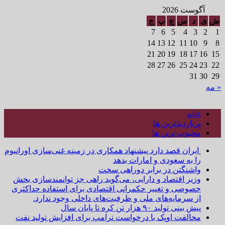
آگوست 2026
ش
ی
د
س
چ
پ
ج
7
6
5
4
3
2
1
14
13
12
11
10
9
8
21
20
19
18
17
16
15
28
27
26
25
24
23
22
31
30
29
« مه
خانه
پربازدیدترین ها
محبوب ترین ها
ایران قصد دارد پیشنهاد همکاری در زمینه غنی‌سازی اورانیوم
را به سعودی و امارات بدهد
واشنگتن در برابر دوراهی سخت
وزیر اقتصاد و دارایی، می‌گوید راهی جز توانمندسازی بخش
خصوصی و تغییر حکمرانی اقتصادی برای استفاده حداکثری
از سرمایه‌های ملی و ظرفیت‌های داخلی وجود ندارد.
پیش بینی تولید ۹۰ هزار تن کره تا پایان سال
مخالفت اوپک با درخواست ترامپ برای افزایش تولید نفت