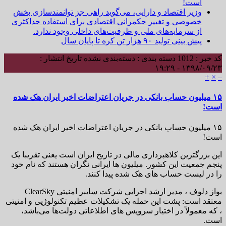
است!
وزیر اقتصاد و دارایی، می‌گوید راهی جز توانمندسازی بخش
خصوصی و تغییر حکمرانی اقتصادی برای استفاده حداکثری
از سرمایه‌های ملی و ظرفیت‌های داخلی وجود ندارد.
پیش بینی تولید ۹۰ هزار تن کره تا پایان سال
کد خبر : 1012
دسته بندی : دسته‌بندی نشده
تاریخ انتشار :
۱۳۹۸/۰۹/۲۳ - ۱۹:۲۹
+
×
–
۱۵ میلیون حساب بانکی در جریان اعتراضات اخیر ایران هک شده
است!
۱۵ میلیون حساب بانکی در جریان اعتراضات اخیر ایران هک شده
است!
این بزرگترین کلاهبرداری مالی در تاریخ ایران است یعنی تقریبا یک
پنجم جمعیت این کشور. میلیون ها ایرانی نگران هستند که نام خود
را در لیست حساب های هک شده پیدا کنند.
بواز دلوف ، مدیر ارشد اجرایی شرکت سایبر امنیتی ClearSky
معتقد است: پشت این حمله یک تشکیلات عظیم تکنولوژیی و امنیتی
، که معمولاً در اختیار سرویس های اطلاعاتی دولت‌ها می‌باشد،
است.