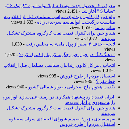
معرفی ۲ محصول جدید توسط سایپا/ تولید انبوه “کوئیک S “و
“ساینا S ” آغاز شد
- 2,451 views
پیام دبیرکل کانون زندانیان سیاسی مسلمان قبل از انقلاب به
مناسبت درگذشت ابوالقاسم سرحدی زاده
- 1,633 views
تماس با ما
- 1,550 views
هند و چین برای کنترل قیمت نفت کارگروه مشترک تشکیل
می‌دهند
- 1,072 views
لایحه «حذف ۴ صفر از پول ملی» به مجلس رفت
- 1,039
views
✅ هنگ‌کنگ در جوار چین چگونه کرونا را کنترل کرد؟
- 1,020
views
انتخاب دبیر کل کانون زندانیان سیاسی مسلمان قبل ازانقلاب
- 1,019 views
استقبال مردم از طرح فروش
- 995 views
خط فقر ؟
- 986 views
تکذیب هجوم ملخ صحرایی به نوار شمالی کشور
- 940 views
ایران قصد دارد پیشنهاد همکاری در زمینه غنی‌سازی اورانیوم
را به سعودی و امارات بدهد
هند و چین برای کنترل قیمت نفت کارگروه مشترک تشکیل
می‌دهند
سهمیه‌بندی بنزین؛ تصمیم شورای اقتصادی سران سه قوه
استقبال مردم از طرح فروش