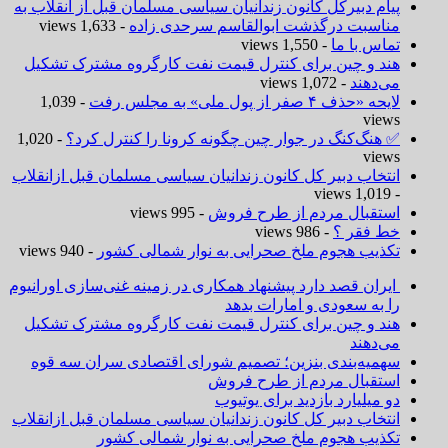
پیام دبیرکل کانون زندانیان سیاسی مسلمان قبل از انقلاب به
مناسبت درگذشت ابوالقاسم سرحدی زاده
- 1,633 views
تماس با ما
- 1,550 views
هند و چین برای کنترل قیمت نفت کارگروه مشترک تشکیل
می‌دهند
- 1,072 views
لایحه «حذف ۴ صفر از پول ملی» به مجلس رفت
- 1,039
views
✅ هنگ‌کنگ در جوار چین چگونه کرونا را کنترل کرد؟
- 1,020
views
انتخاب دبیر کل کانون زندانیان سیاسی مسلمان قبل ازانقلاب
- 1,019 views
استقبال مردم از طرح فروش
- 995 views
خط فقر ؟
- 986 views
تکذیب هجوم ملخ صحرایی به نوار شمالی کشور
- 940 views
ایران قصد دارد پیشنهاد همکاری در زمینه غنی‌سازی اورانیوم
را به سعودی و امارات بدهد
هند و چین برای کنترل قیمت نفت کارگروه مشترک تشکیل
می‌دهند
سهمیه‌بندی بنزین؛ تصمیم شورای اقتصادی سران سه قوه
استقبال مردم از طرح فروش
دو میلیارد بازدید برای یوتیوب
انتخاب دبیر کل کانون زندانیان سیاسی مسلمان قبل ازانقلاب
تکذیب هجوم ملخ صحرایی به نوار شمالی کشور