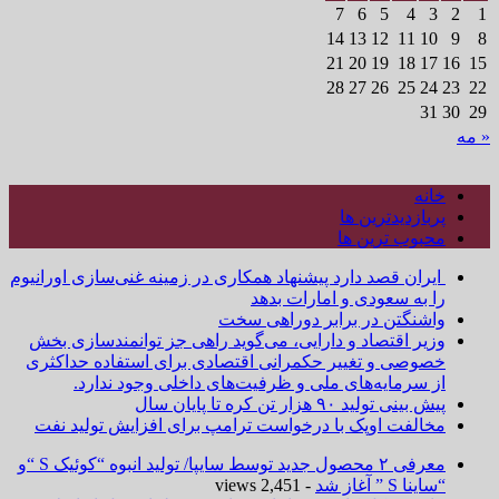
7
6
5
4
3
2
1
14
13
12
11
10
9
8
21
20
19
18
17
16
15
28
27
26
25
24
23
22
31
30
29
« مه
خانه
پربازدیدترین ها
محبوب ترین ها
ایران قصد دارد پیشنهاد همکاری در زمینه غنی‌سازی اورانیوم
را به سعودی و امارات بدهد
واشنگتن در برابر دوراهی سخت
وزیر اقتصاد و دارایی، می‌گوید راهی جز توانمندسازی بخش
خصوصی و تغییر حکمرانی اقتصادی برای استفاده حداکثری
از سرمایه‌های ملی و ظرفیت‌های داخلی وجود ندارد.
پیش بینی تولید ۹۰ هزار تن کره تا پایان سال
مخالفت اوپک با درخواست ترامپ برای افزایش تولید نفت
معرفی ۲ محصول جدید توسط سایپا/ تولید انبوه “کوئیک S “و
“ساینا S ” آغاز شد
- 2,451 views