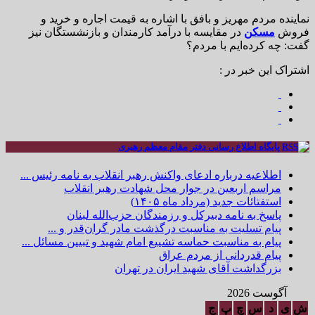
نماینده مردم مهریز و بافق با اشاره به قیمت اجاره و خرید و
فروش
مسکن
در مقایسه با درآمد کارمندان و بازنشستگان نیز
گفت: چه کرده‌ایم با مردم؟
اشتراک این خبر در :
پایگاه اطلاع رسانی دفتر مقام معظم رهبری
اطلاعیه درباره ادعای واکنش رهبر انقلاب به نامه رئیس ...
مراسم اربعین در جوار محل شهادت رهبر انقلاب
استفتائات جدید (مرداد ماه ۱۴۰۵)
پاسخ به نامه دبیرکل و رزمندگان حزب‌الله لبنان
پیام تسلیت به مناسبت درگذشت مادر گران‌قدر و ...
پیام به مناسبت حماسه تشییع امام شهید و تبیین مسائل ...
پیام قدردانی از مردم عراق
بزرگداشت آقای شهید ایران در تهران
آگوست 2026
ش
ی
د
س
چ
پ
ج