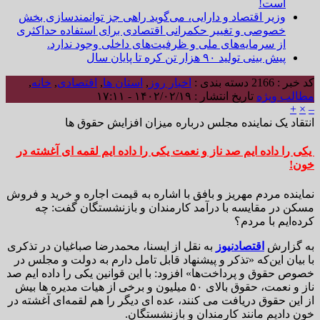
است!
وزیر اقتصاد و دارایی، می‌گوید راهی جز توانمندسازی بخش
خصوصی و تغییر حکمرانی اقتصادی برای استفاده حداکثری
از سرمایه‌های ملی و ظرفیت‌های داخلی وجود ندارد.
پیش بینی تولید ۹۰ هزار تن کره تا پایان سال
کد خبر : 2166
دسته بندی :
اخبار روز
,
استان ها
,
اقتصادی
,
خانه
,
مطالب ویژه
تاریخ انتشار : ۱۴۰۲/۰۲/۱۹ - ۱۷:۱۱
+
×
–
انتقاد یک نماینده مجلس درباره میزان افزایش حقوق ها
یکی را داده ایم صد ناز و نعمت یکی را داده ایم لقمه ای آغشته در
خون!
نماینده مردم مهریز و بافق با اشاره به قیمت اجاره و خرید و فروش
مسکن در مقایسه با درآمد کارمندان و بازنشستگان گفت: چه
کرده‌ایم با مردم؟
به گزارش
اقتصادنیوز
به نقل از ایسنا، محمدرضا صباغیان در تذکری
با بیان این‌که «تذکر و پیشنهاد قابل تامل دارم به دولت و مجلس در
خصوص حقوق و پرداخت‌ها» افزود: با این قوانین یکی را داده ایم صد
ناز و نعمت، حقوق بالای ۵۰ میلیون و برخی از هیات مدیره ها بیش
از این حقوق دریافت می کنند، عده ای دیگر را هم لقمه‌ای آغشته در
خون دادیم مانند کارمندان و بازنشستگان.