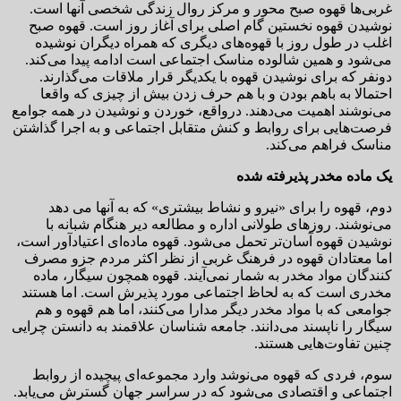
غربی‌ها قهوه صبح محور و مرکز روال زندگی شخصی آنها است.
نوشیدن قهوه نخستین گام اصلی برای آغاز روز است. قهوه صبح
اغلب در طول روز با قهوه‌های دیگری که همراه دیگران نوشیده
می‌شود و همین شالوده مناسک اجتماعی است ادامه پیدا می‌کند.
دونفر که برای نوشیدن قهوه با یکدیگر قرار ملاقات می‌گذارند.
احتمالا به باهم بودن و با هم حرف زدن بیش از چیزی که واقعا
می‌نوشند اهمیت می‌دهند. درواقع، خوردن و نوشیدن در همه جوامع
فرصت‌هایی برای روابط و کنش متقابل اجتماعی و به اجرا گذاشتن
مناسک فراهم می‌کند.
یک ماده مخدر پذیرفته شده
دوم، قهوه را برای «نیرو و نشاط بیشتری» که به آنها می دهد
می‌نوشند. روزهای طولانی اداره و مطالعه دیر هنگام شبانه با
نوشیدن قهوه آسان‌تر تحمل می‌شود. قهوه ماده‌ای اعتیادآور است،
اما معتادان قهوه در فرهنگ غربی از نظر اکثر مردم جزو مصرف
کنندگان مواد مخدر به شمار نمی‌آیند. قهوه همچون سیگار، ماده
مخدری است که به لحاظ اجتماعی مورد پذیرش است. اما هستند
جوامعی که با مواد مخدر دیگر مدارا می‌کنند، اما هم قهوه و هم
سیگار را ناپسند می‌دانند. جامعه شناسان علاقمند به دانستن چرایی
چنین تفاوت‌هایی هستند.
سوم، فردی که قهوه می‌نوشد وارد مجموعه‌ای پیچیده از روابط
اجتماعی و اقتصادی می‌شود که در سراسر جهان گسترش می‌یابد.