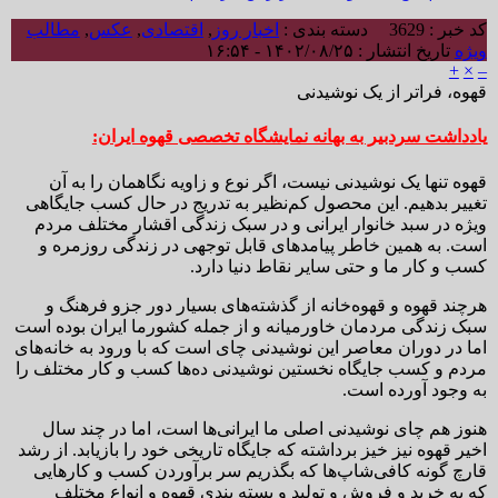
کد خبر : 3629
دسته بندی :
اخبار روز
,
اقتصادی
,
عکس
,
مطالب
ویژه
تاریخ انتشار : ۱۴۰۲/۰۸/۲۵ - ۱۶:۵۴
+
×
–
قهوه، فراتر از یک نوشیدنی
یادداشت سردبیر به بهانه نمایشگاه تخصصی قهوه ایران:
قهوه تنها یک نوشیدنی نیست، اگر نوع و زاویه نگاهمان را به آن
تغییر بدهیم. این محصول کم‌نظیر به تدریج در حال کسب جایگاهی
ویژه در سبد خانوار ایرانی و در سبک زندگی اقشار مختلف مردم
است. به همین خاطر پیامدهای قابل توجهی در زندگی روزمره و
کسب و کار ما و حتی سایر نقاط دنیا دارد.
هرچند قهوه و قهوه‌خانه از گذشته‌های بسیار دور جزو فرهنگ و
سبک زندگی مردمان خاورمیانه و از جمله کشورما ایران بوده است
اما در دوران معاصر این نوشیدنی چای است که با ورود به خانه‌های
مردم و کسب جایگاه نخستین نوشیدنی ده‌ها کسب و کار مختلف را
به وجود آورده است.
هنوز هم چای نوشیدنی اصلی ما ایرانی‌ها است، اما در چند سال
اخیر قهوه نیز خیز برداشته که جایگاه تاریخی خود را بازیابد. از رشد
قارچ گونه کافی‌شاپ‌ها که بگذریم سر برآوردن کسب و کارهایی
که به خرید و فروش و تولید و بسته بندی قهوه و انواع مختلف