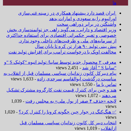
ها
ایران قصد دارد پیشنهاد همکاری در زمینه غنی‌سازی
اورانیوم را به سعودی و امارات بدهد
واشنگتن در برابر دوراهی سخت
وزیر اقتصاد و دارایی، می‌گوید راهی جز توانمندسازی بخش
خصوصی و تغییر حکمرانی اقتصادی برای استفاده حداکثری
از سرمایه‌های ملی و ظرفیت‌های داخلی وجود ندارد.
پیش بینی تولید ۹۰ هزار تن کره تا پایان سال
مخالفت اوپک با درخواست ترامپ برای افزایش تولید نفت
معرفی ۲ محصول جدید توسط سایپا/ تولید انبوه “کوئیک S “و
“ساینا S ” آغاز شد
- 2,451 views
پیام دبیرکل کانون زندانیان سیاسی مسلمان قبل از انقلاب به
مناسبت درگذشت ابوالقاسم سرحدی زاده
- 1,633 views
تماس با ما
- 1,550 views
هند و چین برای کنترل قیمت نفت کارگروه مشترک تشکیل
می‌دهند
- 1,072 views
لایحه «حذف ۴ صفر از پول ملی» به مجلس رفت
- 1,039
views
✅ هنگ‌کنگ در جوار چین چگونه کرونا را کنترل کرد؟
- 1,020
views
انتخاب دبیر کل کانون زندانیان سیاسی مسلمان قبل
ازانقلاب
- 1,019 views