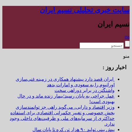
سایت خبری تحلیلی نسیم ایران
نسیم ایران
rss
منو
اخبار روز :
ایران قصد دارد پیشنهاد همکاری در زمینه غنی‌سازی
اورانیوم را به سعودی و امارات بدهد
واشنگتن در برابر دوراهی سخت
عمل جراحی به پایان رسید؛بیمار زنده ماند و در حال
بهبودی است!
وزیر اقتصاد و دارایی، می‌گوید راهی جز توانمندسازی
بخش خصوصی و تغییر حکمرانی اقتصادی برای استفاده
حداکثری از سرمایه‌های ملی و ظرفیت‌های داخلی وجود
ندارد.
پیش بینی تولید ۹۰ هزار تن کره تا پایان سال