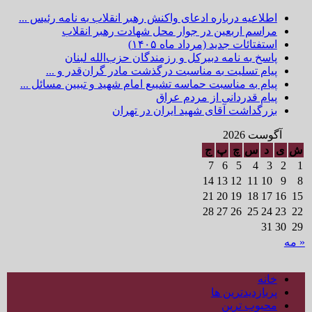
اطلاعیه درباره ادعای واکنش رهبر انقلاب به نامه رئیس ...
مراسم اربعین در جوار محل شهادت رهبر انقلاب
استفتائات جدید (مرداد ماه ۱۴۰۵)
پاسخ به نامه دبیرکل و رزمندگان حزب‌الله لبنان
پیام تسلیت به مناسبت درگذشت مادر گران‌قدر و ...
پیام به مناسبت حماسه تشییع امام شهید و تبیین مسائل ...
پیام قدردانی از مردم عراق
بزرگداشت آقای شهید ایران در تهران
آگوست 2026
ش
ی
د
س
چ
پ
ج
7
6
5
4
3
2
1
14
13
12
11
10
9
8
21
20
19
18
17
16
15
28
27
26
25
24
23
22
31
30
29
« مه
خانه
پربازدیدترین ها
محبوب ترین