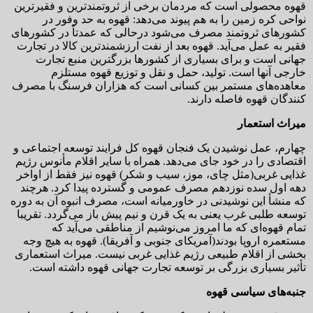
قهوه محصولی است که مردمان برخی از ثروتمندترین و فقیرترین
نواحی کره زمین را به هم پیوند می‌دهد: قهوه به حد وفور در
کشورهای ثروتمند مصرف می‌شود درحالی که عمدتاً در کشورهای
فقیر به عمل می‌آید. قهوه بعد از نفت ارزشمندترین کالا در تجارت
جهانی است و برای بسیاری از کشورها بزرگترین منبع تجارت
خارجی آنها است. تولید، حمل و نقل و توزیع قهوه مستلزم
معاهده‌های مستمر بین کسانی است که هزاران فرسنگ با مصرف
کنندگان قهوه فاصله دارند.
میراث استعمار
چهارم، عمل نوشیدن یک فنجان قهوه کل فرایند توسعه اجتماعی و
اقتصادی را در خود جای می‌دهد. همراه با سایر اقلام مأنوس رژیم
غذایی غربی(مثل چای، موز، سیب و شکر) قهوه نیز فقط از اواخر
دهه اول سده نوزدهم مصرف عمومی و گسترده پیدا کرد. هرچند
که منشأ این نوشیدنی در خاورمیانه است، مصرف انبوه آن به دوره
توسعه طلبی غرب یعنی به یک قرن و نیم پیش باز می‌گردد. تقریبا
تمام قهوه‌ای که ما امروز می‌نوشیم از مناطقی می‌آید که
مستعمره اروپا بودند(آمریکای جنوبی و آفریقا). قهوه به هیچ وجه
بخشی از اقلام طبیعی رژیم غذایی غربی نیست. میراث استعماری
تأثیر بسیاری بزرگی بر توسعه تجارت جهانی قهوه داشته است.
جنبه‌های سیاسی قهوه