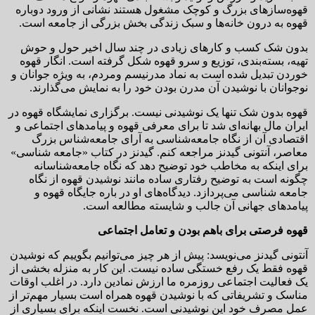
قهوه‌سازهای بزرگ و کوچک مشغول هستند نشانی از ورود دوباره
قهوه به درون خانه‌ها و سبک زندگی بخش بزرگی از جامعه است.
بدون شک کسب و کارهای زیادی در چند سال اخیر حول و حوش
تهیه، بسته‌بندی، توزیع و سرو قهوه شکل گرفته است. انگار قهوه
خوردن تبدیل شده است به نماد مدرنیسم ومردم، به ویژه جوانان و
نوجوانان با نوشیدن آن مدرن بودن خود را به نمایش می‌گذارند.
قهوه بدون شک تنها یک نوشیدنی نیست. برگزاری نمایشگاه قهوه در
ایران مال بهانه‌ای شد تا برای معرفی قهوه و پیامدهای اجتماعی و
اقتصادی آن از نگاه جامعه‌شناسی به آرای جامعه‌شناس بزرگ
معاصر، آنتونی گیدنز مراجعه کنم. گیدنز در کتاب «جامعه شناسی»
برای اینکه به مخاطب خود توضیح دهد که نگاه جامعه‌شناسانه
چگونه است به توضیح رفتاری ساده مانند نوشیدن قهوه از نگاه
جامعه شناسی می‌پردازد. دیدگاه‌های او در باره جایگاه قهوه و
پیامدهای جهانی آن جالب و شایسته مطالعه است.
قهوه فرصتی برای باهم بودن و تعامل اجتماعی
آنتونی گیدنز می‌نویسد: پیش از هر چیز می‌توانیم بگوییم که نوشیدن
قهوه فقط یک رفع خستگی ساده نیست. این کار به منزله بخشی از
یک فعالیت اجتماعی روزمره ما ارزش نمادین دارد. در اغلب اوقات
مناسک و تشریفاتی که با نوشیدن قهوه همراه است بسیار مهم‌تر از
عمل مصرف خود این نوشیدنی است. نخست اینکه برای بسیاری از