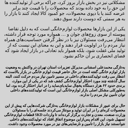
مشکلاتی نیز در بخش بازار بروز کرد، چراکه برخی از تولیدکننده ها
این حق را به خود داده بودند که محصولات را با قیمت چند برابر
عرضه کنند یا با دپوی محصولات، جو کمبود کالا ایجاد کنند تا بازار را
به هر سمتی که دوست دارند سوق دهند.
یکی از این بازارها محصولات لوازم‌خانگی است که به دلیل تقاضا
پیوسته از سوی زوج‌های جوان و … همواره مورد توجه قرار داشته،
انتظار می‌رفت مسئولان نیز با در نظر گرفتن حساسیت‌های همراه
نیاز مردم را در اولویت قرار دهند و این به معنای این نیست که از
تولید ملی غفلت شود، بلکه هموار باید تعادلی در بازار ایجاد شود که
فضای انحصاری بر آن حاکم نشود.
به‌تازگی محمدعلی اسفنانی مدیرکل تعزیرات استان تهران در واکنش به وضعیت
بازار لوازم خانگی گفته است در حال حاضر قیمت‌ لوازم خانگی در بازار بالاست که
انتظار می رفت تولیدکننده‌های داخلی در مسیر تامین نیاز مردم حرکت کنند، البته
سال گذشته چند مورد احتکار لوازم‌خانگی کشف شد که در یکی از این موارد،
برندی حدود ۶۲ هزار دستگاه یخچال سایدبای‌ساید را در انبار احتکار کرده بود، اما
به‌طورکلی مشکل اصلی بازار لوازم‌خانگی این است که تولیدکننده‌های داخلی
توان تامین نیاز مردم را ندارند.
حال برای عبور از مشکلات بازار لوازم‌خانگی به‌تازگی شرکت‌هایی که پیش از این
محصولات کره‌ای را در ایران تولید و مونتاژ می‌کردند جلسه‌ای را با مسئولان
وزارت صنعت، معدن و تجارت برگزار کرده‌اند تا واردات SKD قطعات لوازم‌خانگی
تسهیل شود، این اقدام پس‌ازاین موضوع اتفاق افتاد که تولیدکننده‌های داخلی
نتوانستند نیاز بازار را تامین و نارضایتی‌های نیز در مورد محصولات وجود داشت.