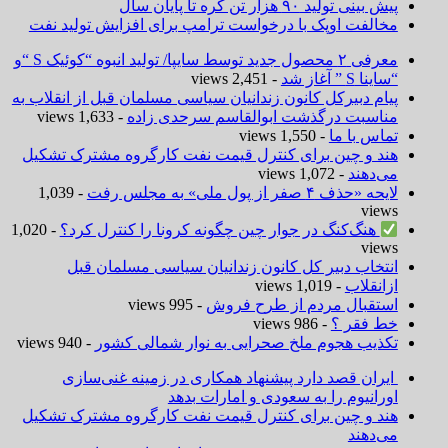
پیش بینی تولید ۹۰ هزار تن کره تا پایان سال
مخالفت اوپک با درخواست ترامپ برای افزایش تولید نفت
معرفی ۲ محصول جدید توسط سایپا/ تولید انبوه “کوئیک S “و
“ساینا S ” آغاز شد
- 2,451 views
پیام دبیرکل کانون زندانیان سیاسی مسلمان قبل از انقلاب به
مناسبت درگذشت ابوالقاسم سرحدی زاده
- 1,633 views
تماس با ما
- 1,550 views
هند و چین برای کنترل قیمت نفت کارگروه مشترک تشکیل
می‌دهند
- 1,072 views
لایحه «حذف ۴ صفر از پول ملی» به مجلس رفت
- 1,039
views
هنگ‌کنگ در جوار چین چگونه کرونا را کنترل کرد؟
- 1,020
views
انتخاب دبیر کل کانون زندانیان سیاسی مسلمان قبل
ازانقلاب
- 1,019 views
استقبال مردم از طرح فروش
- 995 views
خط فقر ؟
- 986 views
تکذیب هجوم ملخ صحرایی به نوار شمالی کشور
- 940 views
ایران قصد دارد پیشنهاد همکاری در زمینه غنی‌سازی
اورانیوم را به سعودی و امارات بدهد
هند و چین برای کنترل قیمت نفت کارگروه مشترک تشکیل
می‌دهند