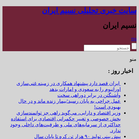
سایت خبری تحلیلی نسیم ایران
نسیم ایران
rss
منو
اخبار روز :
ایران قصد دارد پیشنهاد همکاری در زمینه غنی‌سازی
اورانیوم را به سعودی و امارات بدهد
واشنگتن در برابر دوراهی سخت
عمل جراحی به پایان رسید؛بیمار زنده ماند و در حال
بهبودی است!
وزیر اقتصاد و دارایی، می‌گوید راهی جز توانمندسازی
بخش خصوصی و تغییر حکمرانی اقتصادی برای استفاده
حداکثری از سرمایه‌های ملی و ظرفیت‌های داخلی وجود
ندارد.
پیش بینی تولید ۹۰ هزار تن کره تا پایان سال