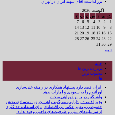
بزرگداشت آقای شهید ایران در تهران
آگوست 2026
ش
ی
د
س
چ
پ
ج
7
6
5
4
3
2
1
14
13
12
11
10
9
8
21
20
19
18
17
16
15
28
27
26
25
24
23
22
31
30
29
« مه
خانه
پربازدیدترین ها
محبوب ترین
ها
ایران قصد دارد پیشنهاد همکاری در زمینه غنی‌سازی
اورانیوم را به سعودی و امارات بدهد
واشنگتن در برابر دوراهی سخت
وزیر اقتصاد و دارایی، می‌گوید راهی جز توانمندسازی بخش
خصوصی و تغییر حکمرانی اقتصادی برای استفاده حداکثری
از سرمایه‌های ملی و ظرفیت‌های داخلی وجود ندارد.