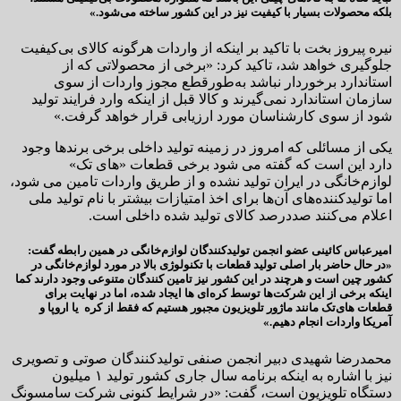
بلکه محصولات بسیار با کیفیت نیز در این کشور ساخته می‌شود.»
نیره پیروز بخت با تاکید بر اینکه از واردات هرگونه کالای بی‌کیفیت
جلوگیری خواهد شد، تاکید کرد: «برخی از محصولاتی که از
استاندارد برخوردار نباشد به‌طورقطع مجوز واردات از سوی
سازمان استاندارد نمی‌گیرند و کالا قبل از اینکه وارد فرایند تولید
شود از سوی کارشناسان مورد ارزیابی قرار خواهد گرفت.»
یکی از مسائلی که امروز در زمینه تولید داخلی برخی برندها وجود
دارد این است که گفته می شود برخی قطعات‌ «های تک»
لوازم‌خانگی در ایران تولید نشده و از طریق واردات تامین می شود،
اما تولیدکننده‌های آن‌ها برای اخذ امتیازات بیشتر با نام تولید ملی
اعلام می‌کنند صددرصد کالای تولید شده داخلی است.
امیرعباس کائینی عضو انجمن تولیدکنندگان لوازم‌خانگی در همین رابطه گفت:
«در حال حاضر بار اصلی تولید قطعات با تکنولوژی بالا در مورد لوازم‌خانگی در
کشور چین است و هرچند در این کشور نیز تامین کنندگان متنوعی وجود دارند کما
اینکه برخی از این شرکت‌ها توسط کره‌ای ها ایجاد شده، اما در نهایت برای
قطعات های‌تک مانند ماژور تلویزیون مجبور هستیم که فقط از کره یا اروپا و
آمریکا واردات انجام دهیم.»
محمدرضا شهیدی دبیر انجمن صنفی تولیدکنندگان صوتی و تصویری
نیز با اشاره به اینکه برنامه سال جاری کشور تولید ۱ میلیون
دستگاه تلویزیون است، گفت: «در شرایط کنونی شرکت سامسونگ