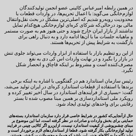
در همین رابطه امیرعباس کائینی عضو انجمن تولیدکنندگان
لوازم‌خانگی می‌گوید: با اعمال تحریم‌ها، در واردات قطعات با
محدودیت روبه‌رو شدیم که اصلی‌ترین مشکل در بحث نقل‌وانتقال
مالی بود درحالی‌که شرکای کره‌ای لوازم‌خانگی هیچ‌کدام تمایل
نداشتند از بازار ایران خارج شوند و حتی هنوز هم به صورت مستمر
و ماهیانه جلسات ما با آن‌ها ادامه دارد و به دنبال راهی برای
بازگشت به شرایط پیش از تحریم‌ها هستند.
از این رو تنظیم بازار با استفاده از ابزار واردات می‌تواند جلوی تنش
در بازار را بگیرد و در نهایت واردات اس کی دی به نفع
مصرف‌کننده است و مشروط بر اینکه قاچاق و انحصار شکل
نگیرد.
رئیس سازمان استاندارد هم در گفتگویی با اشاره به اینکه برخی
برندها با استفاده از قطعات استاندارد کره‌ای در ایران تولید می‌شد،
گفت: «بسیاری از فرآیندهای استاندارد در سال اخیر تغییر کرده و
رویکرد ملی استانداردسازی بر همین مبنا مصوب شده تا بستر
رقابتی برای واحدهای تولیدی ایجاد شود.
حال ازآنجایی‌که کشور در شرایط خاصی قرار دارد سازمان استاندارد بسته‌های
حمایتی برای بخش واردات و صادرات در نظر گرفته است، اما این موضوع بر
مبنای چشم‌پوشی از کیفیت استاندارد نیست، ازاین‌رو اگر کالایی چینی در فرایند
تولید لوازم‌خانگی بکار گرفته شود، قطعا از استانداردهای لازم برخوردار است و
نباید نگاه ما به کالاهای چینی این باشد که همواره محصولات بی‌کیفیتی هستند،