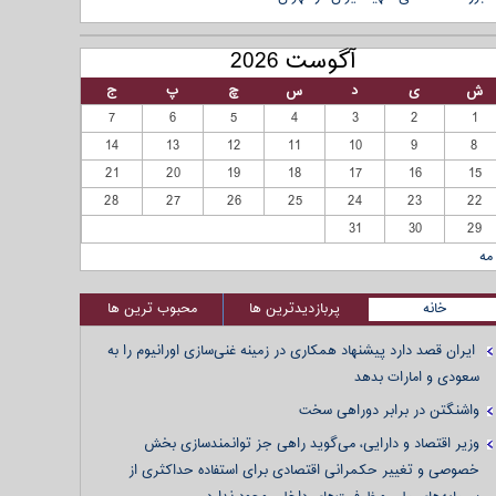
آگوست 2026
ش
ی
د
س
چ
پ
ج
7
6
5
4
3
2
1
14
13
12
11
10
9
8
21
20
19
18
17
16
15
28
27
26
25
24
23
22
31
30
29
مه
خانه
پربازدیدترین ها
محبوب ترین ها
ایران قصد دارد پیشنهاد همکاری در زمینه غنی‌سازی اورانیوم را به
سعودی و امارات بدهد
واشنگتن در برابر دوراهی سخت
وزیر اقتصاد و دارایی، می‌گوید راهی جز توانمندسازی بخش
خصوصی و تغییر حکمرانی اقتصادی برای استفاده حداکثری از