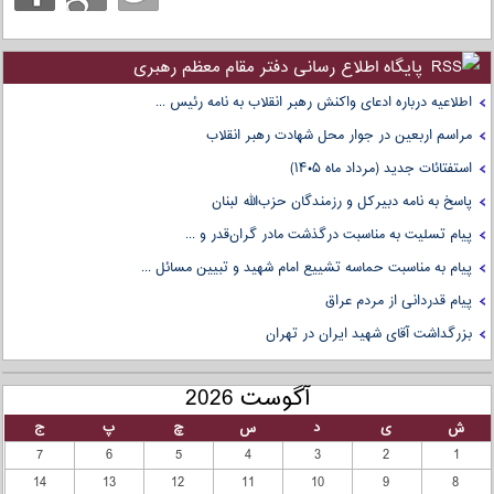
پایگاه اطلاع رسانی دفتر مقام معظم رهبری
اطلاعیه درباره ادعای واکنش رهبر انقلاب به نامه رئیس ...
مراسم اربعین در جوار محل شهادت رهبر انقلاب
استفتائات جدید (مرداد ماه ۱۴۰۵)
پاسخ به نامه دبیرکل و رزمندگان حزب‌الله لبنان
پیام تسلیت به مناسبت درگذشت مادر گران‌قدر و ...
پیام به مناسبت حماسه تشییع امام شهید و تبیین مسائل ...
پیام قدردانی از مردم عراق
بزرگداشت آقای شهید ایران در تهران
آگوست 2026
ش
ی
د
س
چ
پ
ج
7
6
5
4
3
2
1
14
13
12
11
10
9
8