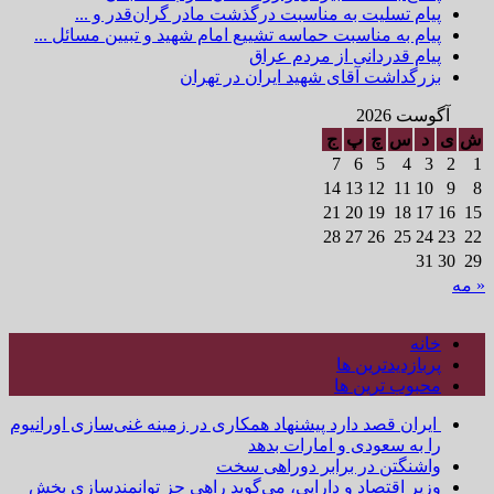
پیام تسلیت به مناسبت درگذشت مادر گران‌قدر و ...
پیام به مناسبت حماسه تشییع امام شهید و تبیین مسائل ...
پیام قدردانی از مردم عراق
بزرگداشت آقای شهید ایران در تهران
آگوست 2026
ش
ی
د
س
چ
پ
ج
7
6
5
4
3
2
1
14
13
12
11
10
9
8
21
20
19
18
17
16
15
28
27
26
25
24
23
22
31
30
29
« مه
خانه
پربازدیدترین ها
محبوب ترین ها
ایران قصد دارد پیشنهاد همکاری در زمینه غنی‌سازی اورانیوم
را به سعودی و امارات بدهد
واشنگتن در برابر دوراهی سخت
وزیر اقتصاد و دارایی، می‌گوید راهی جز توانمندسازی بخش