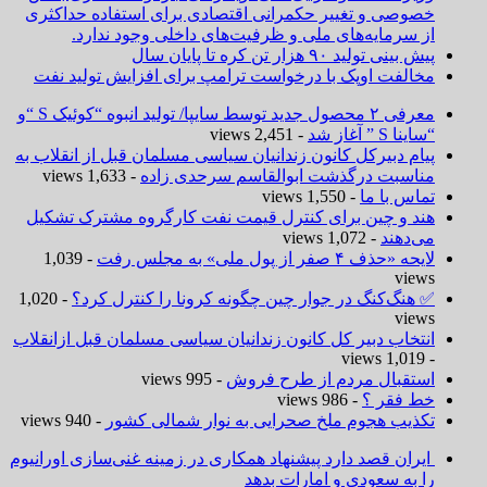
خصوصی و تغییر حکمرانی اقتصادی برای استفاده حداکثری
از سرمایه‌های ملی و ظرفیت‌های داخلی وجود ندارد.
پیش بینی تولید ۹۰ هزار تن کره تا پایان سال
مخالفت اوپک با درخواست ترامپ برای افزایش تولید نفت
معرفی ۲ محصول جدید توسط سایپا/ تولید انبوه “کوئیک S “و
“ساینا S ” آغاز شد
- 2,451 views
پیام دبیرکل کانون زندانیان سیاسی مسلمان قبل از انقلاب به
مناسبت درگذشت ابوالقاسم سرحدی زاده
- 1,633 views
تماس با ما
- 1,550 views
هند و چین برای کنترل قیمت نفت کارگروه مشترک تشکیل
می‌دهند
- 1,072 views
لایحه «حذف ۴ صفر از پول ملی» به مجلس رفت
- 1,039
views
✅ هنگ‌کنگ در جوار چین چگونه کرونا را کنترل کرد؟
- 1,020
views
انتخاب دبیر کل کانون زندانیان سیاسی مسلمان قبل ازانقلاب
- 1,019 views
استقبال مردم از طرح فروش
- 995 views
خط فقر ؟
- 986 views
تکذیب هجوم ملخ صحرایی به نوار شمالی کشور
- 940 views
ایران قصد دارد پیشنهاد همکاری در زمینه غنی‌سازی اورانیوم
را به سعودی و امارات بدهد