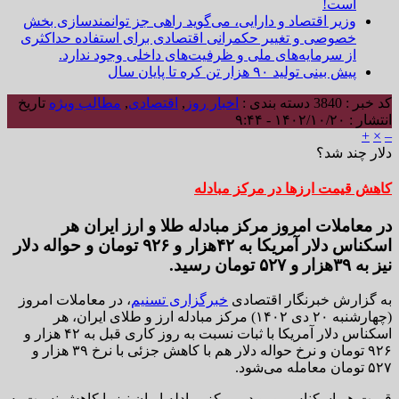
است!
وزیر اقتصاد و دارایی، می‌گوید راهی جز توانمندسازی بخش
خصوصی و تغییر حکمرانی اقتصادی برای استفاده حداکثری
از سرمایه‌های ملی و ظرفیت‌های داخلی وجود ندارد.
پیش بینی تولید ۹۰ هزار تن کره تا پایان سال
کد خبر : 3840
دسته بندی :
اخبار روز
,
اقتصادی
,
مطالب ویژه
تاریخ
انتشار : ۱۴۰۲/۱۰/۲۰ - ۹:۴۴
+
×
–
دلار چند شد؟
کاهش قیمت ارزها در مرکز مبادله
در معاملات امروز مرکز مبادله طلا و ارز ایران هر
اسکناس دلار آمریکا به ۴۲هزار و ۹۲۶ تومان و حواله دلار
نیز به ۳۹هزار و ۵۲۷ تومان رسید.
به گزارش خبرنگار اقتصادی
خبرگزاری تسنیم
، در معاملات امروز
(چهارشنبه ۲۰ دی ۱۴۰۲) مرکز مبادله ارز و طلای ایران، هر
اسکناس دلار آمریکا با ثبات نسبت به روز کاری قبل به ۴۲ هزار و
۹۲۶ تومان و نرخ حواله دلار هم با کاهش جزئی با نرخ ۳۹ هزار و
۵۲۷ تومان معامله می‌شود.
قیمت هر اسکناس یورو در مرکز مبادله ایران نیز با کاهش نسبت به