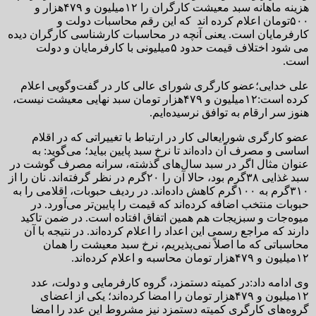
هزینه ماهانه سبد معیشت کارگران را ۱۲میلیون و ۴۷۹هزار و
۵۰۰تومان اعلام کرده اند که این رقم محاسبات دولت و
کارفرمایان است. یعنی آنچه در محاسبات کارشناسی کارگران دیده
می شود اختلاف قیمت حدود ۵میلیونی با کارفرمایان و دولت
است.
علی خدایی؛عضو کارگری شورای عالی کار در گفت‌وگویی اعلام
کرده است:۱۲میلیون و ۴۷۹هزار تومان سبد نهایی معیشت نیست،
هنوز سر ارقام به توافق نرسیده‌ایم.
عضو کارگری شورایعالی کار در ارتباط با تغییراتی که در اقلام
اساسی و مصرف آن داده‌اند تا نرخ سبد پایین بیاید؛ می‌گوید: به
عنوان مثال اگر در سبد سال‌های گذشته، سرانه مصرف گوشت در
سبد غذایی ۳۸گرم بود، حالا آن را ۲۰گرم در نظر گرفته‌اند. نان را از
۳۱۰گرم به ۱۰۰گرم کاهش داده‌اند. در ردیف حبوبات، اقلامی را به
حبوبات منتخب اضافه کرده‌اند که قیمت را پایین‌تر می‌آورد. در
میوه‌جات و سبزیجات هم همین اتفاق افتاده است. در ضمن تاکید
دارند که مراجع رسمی این اعداد را اعلام کرده‌اند. در نتیجه با آن
محاسباتی که ما اصلاً نمی‌پذیریم، نرخ سبد معیشت را همان
۱۲میلیون و ۴۷۹هزار تومان محاسبه و اعلام کرده‌اند.
وی ادامه داد:در کمیته دستمزد، گروه کارفرمایی و دولت، عدد
۱۲میلیون و ۴۷۹هزار تومان را امضا کرده‌اند؛ یکی از اعضای
گروه‌های کارگری کمیته دستمزد نیز مشروط این عدد را امضا