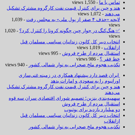
تماس با ما
- 1,550 views
هند و چین برای کنترل قیمت نفت کارگروه مشترک تشکیل
می‌دهند
- 1,072 views
لایحه «حذف ۴ صفر از پول ملی» به مجلس رفت
- 1,039
views
✅ هنگ‌کنگ در جوار چین چگونه کرونا را کنترل کرد؟
- 1,020
views
انتخاب دبیر کل کانون زندانیان سیاسی مسلمان قبل
ازانقلاب
- 1,019 views
استقبال مردم از طرح فروش
- 995 views
خط فقر ؟
- 986 views
تکذیب هجوم ملخ صحرایی به نوار شمالی کشور
- 940 views
ایران قصد دارد پیشنهاد همکاری در زمینه غنی‌سازی
اورانیوم را به سعودی و امارات بدهد
هند و چین برای کنترل قیمت نفت کارگروه مشترک تشکیل
می‌دهند
سهمیه‌بندی بنزین؛ تصمیم شورای اقتصادی سران سه قوه
استقبال مردم از طرح فروش
دو میلیارد بازدید برای یوتیوب
انتخاب دبیر کل کانون زندانیان سیاسی مسلمان قبل
ازانقلاب
تکذیب هجوم ملخ صحرایی به نوار شمالی کشور