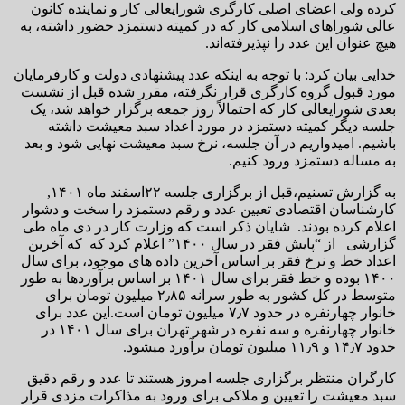
کرده ولی اعضای اصلی کارگری شورایعالی کار و نماینده کانون
عالی شوراهای اسلامی کار که در کمیته دستمزد حضور داشته، به
هیچ عنوان این عدد را نپذیرفته‌اند.
خدایی بیان کرد: با توجه به اینکه عدد پیشنهادی دولت و کارفرمایان
مورد قبول گروه کارگری قرار نگرفته، مقرر شده قبل از نشست
بعدی شورایعالی کار که احتمالاً روز جمعه برگزار خواهد شد، یک
جلسه دیگر کمیته دستمزد در مورد اعداد سبد معیشت داشته
باشیم. امیدواریم در آن جلسه، نرخ سبد معیشت نهایی شود و بعد
به مساله دستمزد ورود کنیم.
به گزارش تسنیم،قبل از برگزاری جلسه ۲۲اسفند ماه ۱۴۰۱,
کارشناسان اقتصادی تعیین عدد و رقم دستمزد را سخت و دشوار
اعلام کرده بودند. شایان ذکر است که وزارت کار در دی ماه طی
گزارشی از “پایش فقر در سال ۱۴۰۰” اعلام کرد که که آخرین
اعداد خط و نرخ فقر بر اساس آخرین داده های موجود، برای سال
۱۴۰۰ بوده و خط فقر برای سال ۱۴۰۱ بر اساس برآوردها به طور
متوسط در کل کشور به طور سرانه ۲٫۸۵ میلیون تومان برای
خانوار چهارنفره در حدود ۷٫۷ میلیون تومان است.این عدد برای
خانوار چهارنفره و سه نفره در شهر تهران برای سال ۱۴۰۱ در
حدود ۱۴٫۷ و ۱۱٫۹ میلیون تومان برآورد میشود.
کارگران منتظر برگزاری جلسه امروز هستند تا عدد و رقم دقیق
سبد معیشت را تعیین و ملاکی برای ورود به مذاکرات مزدی قرار