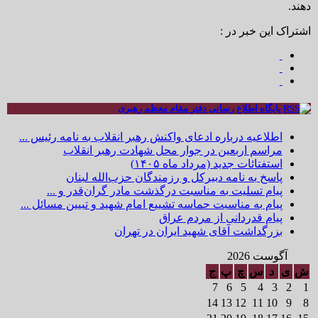
دهند.
اشتراک این خبر در :
پایگاه اطلاع رسانی دفتر مقام معظم رهبری
اطلاعیه درباره ادعای واکنش رهبر انقلاب به نامه رئیس ...
مراسم اربعین در جوار محل شهادت رهبر انقلاب
استفتائات جدید (مرداد ماه ۱۴۰۵)
پاسخ به نامه دبیرکل و رزمندگان حزب‌الله لبنان
پیام تسلیت به مناسبت درگذشت مادر گران‌قدر و ...
پیام به مناسبت حماسه تشییع امام شهید و تبیین مسائل ...
پیام قدردانی از مردم عراق
بزرگداشت آقای شهید ایران در تهران
آگوست 2026
ش
ی
د
س
چ
پ
ج
7
6
5
4
3
2
1
14
13
12
11
10
9
8