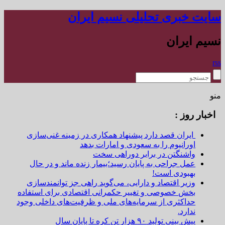
سایت خبری تحلیلی نسیم ایران
نسیم ایران
rss
منو
اخبار روز :
ایران قصد دارد پیشنهاد همکاری در زمینه غنی‌سازی
اورانیوم را به سعودی و امارات بدهد
واشنگتن در برابر دوراهی سخت
عمل جراحی به پایان رسید؛بیمار زنده ماند و در حال
بهبودی است!
وزیر اقتصاد و دارایی، می‌گوید راهی جز توانمندسازی
بخش خصوصی و تغییر حکمرانی اقتصادی برای استفاده
حداکثری از سرمایه‌های ملی و ظرفیت‌های داخلی وجود
ندارد.
پیش بینی تولید ۹۰ هزار تن کره تا پایان سال