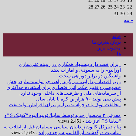
21
20
19
18
17
16
15
28
27
26
25
24
23
22
31
30
29
« مه
خانه
پربازدیدترین ها
محبوب ترین
ها
ایران قصد دارد پیشنهاد همکاری در زمینه غنی‌سازی
اورانیوم را به سعودی و امارات بدهد
واشنگتن در برابر دوراهی سخت
وزیر اقتصاد و دارایی، می‌گوید راهی جز توانمندسازی بخش
خصوصی و تغییر حکمرانی اقتصادی برای استفاده حداکثری
از سرمایه‌های ملی و ظرفیت‌های داخلی وجود ندارد.
پیش بینی تولید ۹۰ هزار تن کره تا پایان سال
مخالفت اوپک با درخواست ترامپ برای افزایش تولید نفت
معرفی ۲ محصول جدید توسط سایپا/ تولید انبوه “کوئیک S “و
“ساینا S ” آغاز شد
- 2,451 views
پیام دبیرکل کانون زندانیان سیاسی مسلمان قبل از انقلاب به
مناسبت درگذشت ابوالقاسم سرحدی زاده
- 1,633 views