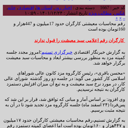
کد خبر : 1667
دسته بندی :
اخبار روز
,
استان ها
,
اقتصادی
,
خانه
,
عکس
,
مطالب ویژه
تاریخ انتشار : ۱۴۰۱/۱۲/۲۴ - ۱۰:۵۹
+
×
–
رقم محاسبات معیشتی کارگران حدود 17میلیون و 447هزار و
160تومان بوده است
کارگران رقم اعلامی سبد معیشت را قبول ندارند
به گزارش خبرنگار اقتصادی
خبرگزاری تسنیم
؛‌امروز مجدد جلسه
کمیته مزد به منظور بررسی بیشتر ابعاد و محاسبات سبد معیشت
برگزار خواهد شد.
«محسن باقری»، رئیس کارگروه مزد کانون عالی شوراهای
اسلامی کار کشور می گوید: در جلسه دو روز گذشته شورای عالی
کار، در مورد نرخ سبد معیشت و به تبع آن میزان افزایش دستمزد
کارگران به نتیجه نرسیدیم.
وی افزود: بر اساس آمار و مبانی که توافق شد، قرار بر این شد که
پس‌فردا (۲۴ اسفند ماه) جلسه کارگروه مزد تجدید شود تا در آن به
نتیجه مثبت برسیم.
به گزارش تسنیم،رقم محاسبات معیشتی کارگران حدود ۱۷میلیون
و ۴۴۷هزار و ۱۶۰تومان بوده است اما اعضای کمیته دستمزد رقم