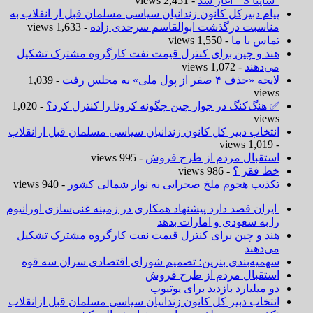
“ساینا S ” آغاز شد
- 2,451 views
پیام دبیرکل کانون زندانیان سیاسی مسلمان قبل از انقلاب به
مناسبت درگذشت ابوالقاسم سرحدی زاده
- 1,633 views
تماس با ما
- 1,550 views
هند و چین برای کنترل قیمت نفت کارگروه مشترک تشکیل
می‌دهند
- 1,072 views
لایحه «حذف ۴ صفر از پول ملی» به مجلس رفت
- 1,039
views
✅ هنگ‌کنگ در جوار چین چگونه کرونا را کنترل کرد؟
- 1,020
views
انتخاب دبیر کل کانون زندانیان سیاسی مسلمان قبل ازانقلاب
- 1,019 views
استقبال مردم از طرح فروش
- 995 views
خط فقر ؟
- 986 views
تکذیب هجوم ملخ صحرایی به نوار شمالی کشور
- 940 views
ایران قصد دارد پیشنهاد همکاری در زمینه غنی‌سازی اورانیوم
را به سعودی و امارات بدهد
هند و چین برای کنترل قیمت نفت کارگروه مشترک تشکیل
می‌دهند
سهمیه‌بندی بنزین؛ تصمیم شورای اقتصادی سران سه قوه
استقبال مردم از طرح فروش
دو میلیارد بازدید برای یوتیوب
انتخاب دبیر کل کانون زندانیان سیاسی مسلمان قبل ازانقلاب