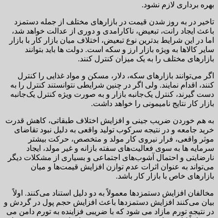
بهره برداری لازم نشود.
تاخیر در به روز شدن قیمت در بازارهای مختلف از جمله دستمزد
باعث ایجاد رانت، تبعیض، ناکارامدی و دوری از عدالت خواهد شد،
اما در این شرایط بدترین نوع تبعیض، اختلاف میان بازار کار با بازار
سایر کالاها به ویژه بازار ارز و سکه است. دولت ها باید بتوانند
بازارهای مختلف را به یک میزان کنترل کنند.
اگر می‌توانند بازارهای سکه، دلار، مسکن و مواد غذایی را کنترل
کنند، اقدام نمایند. ولی اگر در چنین شرایطی نتوانستند کنترل را به
دست گیرند، کنترل یک‌جانبه بازار و به صورت ویژه کنترل یک‌جانبه
بازار کار نتایج نامیمونی را خواهد داشت.
به هم خوردن ضریب جینی و افزایش اختلاف طبقاتی، کاهش قدرت
خرید جامعه و در نتیجه سرکوب تولید واقعی به دلیل نبود تقاضای
موثر واقعی، فرار نیروی کار مولد و متخصص، حرکت بیشتر
سرمایه ها به سوی فعالیت‌های سفته بازانه و غیر مولد، ایجاد
نارضایتی و احتمال آشوب‌های اجتماعی و بسیاری از مشکلات دیگر
می‌تواند به عنوان اثرات عدم توازن افزایش قیمت‌ها و میان
بازارهای خاص با بازار کار باشد.
مخالفان افزایش دستمزدها معمولاً به دو دلیل استناد می‌کنند. اولاً
بیان می‌کنند افزایش دستمزدها باعث افزایش حجم پول در گردش و
در نتیجه تورم مازاد می شود که با ضریبی فزاینده به تورم دامن می