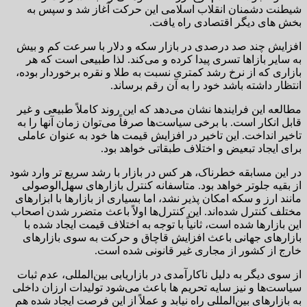
شیطنت دشمنان انقلاب اسلامی این حرکت آغاز شد و سپس به
بخش های دیگر اقتصادی راه یافت.
افزایش چند صد درصدی در بازار سکه و دلار با سرعت کم و بیش
به سایر بازاها تسری پیدا کرده و می‌کند. لذا طبیعی است که هر
بازاری که از نرخ رشد کمتری نسبت به طلا و نقره برخوردار بوده،
انتظار داشته باشد خود را به آن رقم برساند.
مطالعه این فرایندها نشان می‌دهد که این روند کاملاً طبیعی و غیر
قابل انکار است. با برخی سیاست‌ها صرفاً می‌توان زمان آنها را به
تاخیر انداخت. این تاخیر در افزایش قیمت ها خود به عنوان عاملی
برای ایجاد تبعیض و اختلاف طبقاتی خواهد بود.
در این مسابقه خطرناک، هر کس در بازار با رشد سریع تر وارد شود
از بقیه جلوتر خواهد بود. متاسفانه کنترل بازارهای سهل‌الوصولی
مانند ارز و سکه امکان پذیر نشد، اما بسیاری از بازارها با ابزارهای
مختلف کنترل شده‌اند. این کنترل‌ها اولاً باعث متضرر شدن اصحاب
این بازارها شده است، ثانیاً با توجه به اختلاف قیمت ایجاد شده با
بازارهای جهانی باعث افزایش قاچاق و حرکت به سوی بازارهای
خارج از کشور از مجاری غیر قانونی شده است.
از سوی دیگر به دلیل ناکارآمدی در بازاریابی بین‌المللی، عدم ثبات
سیاست‌ها و نیز سایه تحریم ها باعث می‌شود تولیدات ارزان داخلی
به بازارهای بین‌المللی راه نیابد و عملاً از این فرصت ایجاد شده هم