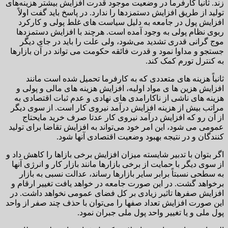
زند. ثانیاً کارفرما در وضعیت موجود قدرت افزایش بیشتر هزینه‌های
تولید از طریق افزایش دستمزدها را ندارد. در پاسخ باید گفت اولاً
افزایش پول در جامعه به دلیل سیاست های غلط پولی و کارکرد
ربوی نظام پولی به وجود آمده است. هرچند با افزایش دستمزدها
موج گرانی قدری تشدید می‌شود، ولی علت را باید در جای دیگر
جستجو و مداوا نمود و قدرت فائقه حکومت می تواند در آن بازارها
به کنترل تورم کمک کند.
ثانیاً هزینه های متعددی که به کارفرما تحمیل شده است مانند
افزایش هزین ها ی مواد اولیه، افزایش هزینه های مالی و پولی و
هزینه های ناشی از ناکارامدی های نهادی و عدم ثبات اقتصادی به
مراتب بیش از هزینه افزایش درآمد نیروی کار است. از سوی دیگر
از آن رو که افزایش درآمد نیروی کار عدتا صرف خرید مایحتاج
عمومی می شود، این امر خود می‌تواند به افزایش تقاضا برای تولید
کنندگان و در نتیجه بهبود وضعیت اقتصادی آنها شود.
اگر بتوان با تدبیر شایسته میزان افزایش برخی بازاها را کاهش داد و
از سوی دیگر با حمایت از برخی بازارها مانند بازار کار و انرژی آنها
به سطحی نسبتاً برابر سایر بازارها رساند، عدالت نسبی به بازار
برخواهد گشت. در این صورت جامعه در خواهد یافت تغییر ارقام و
افزایش صفرها تاثیر زیادی بر کل فضای عمومی نخواهد داشت. در
این صورت افزایش تعداد صفها را می‌توان با حذف چند صفر از واحد
پول ملی و یا تغییر واحد پول ملی جبران نمود.