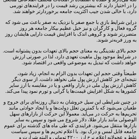
را در اختیار دارند که بیشترین رشد قیمت را در فرایندهای تورمی
دارد، با خالی شدن جیب اکثریت جامعه برخوردارتر خواهند شد.
دراین شرایط بازی با جمع صفر یا نزدیک به صفر باعث می شود که
گروه فعال و کارگران و نیز خیل عظیم بیکار جامعه هر روز
متضررتر شوند و گروهی اندک با افزایش قیمت دارایی هایشان روز
به ورز فربه‌تر شوند.
حجم بالای نقدینگی به معنای حجم بالای تعهدات بدون پشتوانه است.
در شرایط موجود پول ماهیت تعهدی دارد، لذا در صورتی ارزش
خواهد داشت که تبدیل به موضوعی واقعی در اقتصاد شود.
طبیعتاً وقتی حجم این تعهدات بدون الزام به انجام، زیاد شود،
نتیجه‌ای جز کاهش ارزش پول ملی نخواهد داشت. از سوی دیگر
کاهش ارزش پول ملی در بازار واقعی و یا در مقایسه با ارز سایر
کشورها به شکل افزایش قیمت‌ها یا گرانی و تورم نمود پیدا می‌کند.
در چنین شرایطی این سیل خروشان به دنبال روزنه‌ای برای خروج و
طغیان می‌شود که با کمترین تعلل دولت‌ها و یا ایجاد حوادثی مانند
تحریم‌ها به حرکت در می‌آید. معمولاً این حرکت از بازارهای سهل
الوصولی مانند بازار طلا، دلار شروع می شود و سپس به سایر
بازارها منتقل می‌شود. فرایندی که طی ماه های گذشته برای عموم
جامعه قابل لمس و درک بود. با اعلام تحریم ها و سپس سیاست
غلط و عجولانه اعلام نرخ ارز ۴۲۰۰ تومانی و البته شرارت و