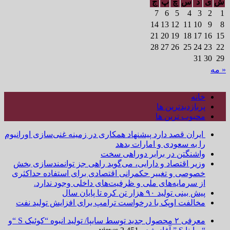
ش
ی
د
س
چ
پ
ج
7
6
5
4
3
2
1
14
13
12
11
10
9
8
21
20
19
18
17
16
15
28
27
26
25
24
23
22
31
30
29
« مه
خانه
پربازدیدترین ها
محبوب ترین ها
ایران قصد دارد پیشنهاد همکاری در زمینه غنی‌سازی اورانیوم
را به سعودی و امارات بدهد
واشنگتن در برابر دوراهی سخت
وزیر اقتصاد و دارایی، می‌گوید راهی جز توانمندسازی بخش
خصوصی و تغییر حکمرانی اقتصادی برای استفاده حداکثری
از سرمایه‌های ملی و ظرفیت‌های داخلی وجود ندارد.
پیش بینی تولید ۹۰ هزار تن کره تا پایان سال
مخالفت اوپک با درخواست ترامپ برای افزایش تولید نفت
معرفی ۲ محصول جدید توسط سایپا/ تولید انبوه “کوئیک S “و