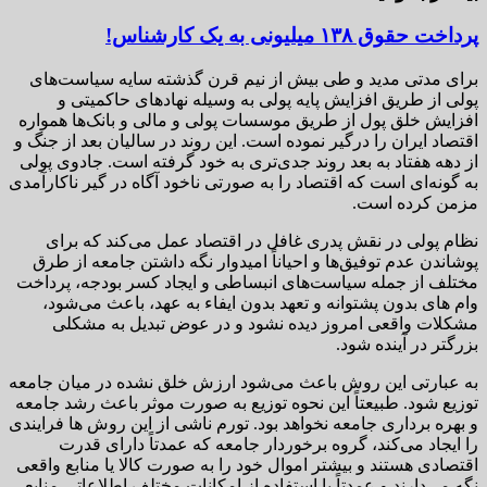
پرداخت حقوق ۱۳۸ میلیونی به یک کارشناس!
برای مدتی مدید و طی بیش از نیم قرن گذشته سایه سیاست‌های
پولی از طریق افزایش پایه پولی به وسیله نهادهای حاکمیتی و
افزایش خلق پول از طریق موسسات پولی و مالی و بانک‌ها همواره
اقتصاد ایران را درگیر نموده است. این روند در سالیان بعد از جنگ و
از دهه هفتاد به بعد روند جدی‌تری به خود گرفته است. جادوی پولی
به گونه‌ای است که اقتصاد را به صورتی ناخود آگاه در گیر ناکارآمدی
مزمن کرده است.
نظام پولی در نقش پدری غافل در اقتصاد عمل می‌کند که برای
پوشاندن عدم توفیق‌ها و احیاناً امیدوار نگه داشتن جامعه از طرق
مختلف از جمله سیاست‌های انبساطی و ایجاد کسر بودجه، پرداخت
وام های بدون پشتوانه و تعهد بدون ایفاء به عهد، باعث می‌شود،
مشکلات واقعی امروز دیده نشود و در عوض تبدیل به مشکلی
بزرگتر در آینده شود.
به عبارتی این روش باعث می‌شود ارزش خلق نشده در میان جامعه
توزیع شود. طبیعتاً این نحوه توزیع به صورت موثر باعث رشد جامعه
و بهره برداری جامعه نخواهد بود. تورم ناشی از این روش ها فرایندی
را ایجاد می‌کند، گروه برخوردار جامعه که عمدتاً دارای قدرت
اقتصادی هستند و بیشتر اموال خود را به صورت کالا یا منابع واقعی
نگه می‌دارند و عمدتاً با استفاده از امکانات مختلف اطلاعاتی منابعی