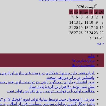
آگوست 2026
ش
ی
د
س
چ
پ
ج
7
6
5
4
3
2
1
14
13
12
11
10
9
8
21
20
19
18
17
16
15
28
27
26
25
24
23
22
31
30
29
« مه
خانه
پربازدیدترین ها
محبوب ترین ها
ایران قصد دارد پیشنهاد همکاری در زمینه غنی‌سازی اورانیوم ر
واشنگتن در برابر دوراهی سخت
وزیر اقتصاد و دارایی، می‌گوید راهی جز توانمندسازی بخش خص
پیش بینی تولید ۹۰ هزار تن کره تا پایان سال
مخالفت اوپک با درخواست ترامپ برای افزایش تولید نفت
معرفی ۲ محصول جدید توسط سایپا/ تولید انبوه “کوئیک S “و “ساینا S ” آغاز شد
پیام دبیرکل کانون زندانیان سیاسی مسلمان قبل از انقلاب به