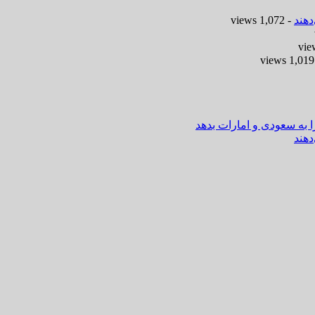
هند
- 1,072 views
-
ا به سعودی و امارات بدهد
هند