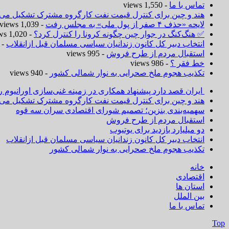
تماس با ما
- 1,550 views
هند و چین برای کنترل قیمت نفت کارگروه مشترک تشکیل می‌د
لایحه «حذف ۴ صفر از پول ملی» به مجلس رفت
- 1,039 views
✅ هنگ‌کنگ در جوار چین چگونه کرونا را کنترل کرد؟
- 1,020 views
انتخاب دبیر کل کانون زندانیان سیاسی مسلمان قبل ازانقلاب
 1,019 views
استقبال مردم از طرح فروش
- 995 views
خط فقر ؟
- 986 views
تکذیب هجوم ملخ صحرایی به نوار شمالی کشور
- 940 views
ایران قصد دارد پیشنهاد همکاری در زمینه غنی‌سازی اورانیوم ر
هند و چین برای کنترل قیمت نفت کارگروه مشترک تشکیل می‌د
سهمیه‌بندی بنزین؛ تصمیم شورای اقتصادی سران سه قوه
استقبال مردم از طرح فروش
دو میلیارد بازدید برای یوتیوب
انتخاب دبیر کل کانون زندانیان سیاسی مسلمان قبل ازانقلاب
تکذیب هجوم ملخ صحرایی به نوار شمالی کشور
خانه
اقتصادی
استان ها
بین الملل
تماس با ما
Top