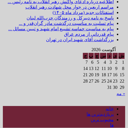
اطلاعیه درباره ادعای واکنش رهبر انقلاب به نامه رئیس ...
مراسم اربعین در جوار محل شهادت رهبر انقلاب
استفتائات جدید (مرداد ماه ۱۴۰۵)
پاسخ به نامه دبیرکل و رزمندگان حزب‌الله لبنان
پیام تسلیت به مناسبت درگذشت مادر گران‌قدر و ...
پیام به مناسبت حماسه تشییع امام شهید و تبیین مسائل ...
پیام قدردانی از مردم عراق
بزرگداشت آقای شهید ایران در تهران
آگوست 2026
ش
ی
د
س
چ
پ
ج
7
6
5
4
3
2
1
14
13
12
11
10
9
8
21
20
19
18
17
16
15
28
27
26
25
24
23
22
31
30
29
« مه
خانه
پربازدیدترین ها
محبوب ترین
ها