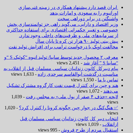
ایران قصد دارد پیشنهاد همکاری در زمینه غنی‌سازی
اورانیوم را به سعودی و امارات بدهد
واشنگتن در برابر دوراهی سخت
وزیر اقتصاد و دارایی، می‌گوید راهی جز توانمندسازی بخش
خصوصی و تغییر حکمرانی اقتصادی برای استفاده حداکثری
از سرمایه‌های ملی و ظرفیت‌های داخلی وجود ندارد.
پیش بینی تولید ۹۰ هزار تن کره تا پایان سال
مخالفت اوپک با درخواست ترامپ برای افزایش تولید نفت
معرفی ۲ محصول جدید توسط سایپا/ تولید انبوه “کوئیک S “و
“ساینا S ” آغاز شد
- 2,451 views
پیام دبیرکل کانون زندانیان سیاسی مسلمان قبل از انقلاب به
مناسبت درگذشت ابوالقاسم سرحدی زاده
- 1,633 views
تماس با ما
- 1,550 views
هند و چین برای کنترل قیمت نفت کارگروه مشترک تشکیل
می‌دهند
- 1,072 views
لایحه «حذف ۴ صفر از پول ملی» به مجلس رفت
- 1,039
views
✅ هنگ‌کنگ در جوار چین چگونه کرونا را کنترل کرد؟
- 1,020
views
انتخاب دبیر کل کانون زندانیان سیاسی مسلمان قبل
ازانقلاب
- 1,019 views
استقبال مردم از طرح فروش
- 995 views