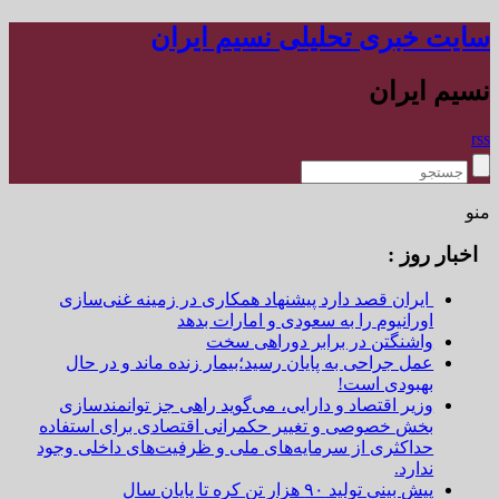
سایت خبری تحلیلی نسیم ایران
نسیم ایران
rss
منو
اخبار روز :
ایران قصد دارد پیشنهاد همکاری در زمینه غنی‌سازی
اورانیوم را به سعودی و امارات بدهد
واشنگتن در برابر دوراهی سخت
عمل جراحی به پایان رسید؛بیمار زنده ماند و در حال
بهبودی است!
وزیر اقتصاد و دارایی، می‌گوید راهی جز توانمندسازی
بخش خصوصی و تغییر حکمرانی اقتصادی برای استفاده
حداکثری از سرمایه‌های ملی و ظرفیت‌های داخلی وجود
ندارد.
پیش بینی تولید ۹۰ هزار تن کره تا پایان سال