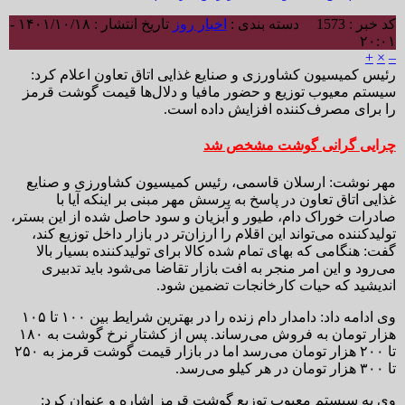
کد خبر : 1573
دسته بندی :
اخبار روز
تاریخ انتشار : ۱۴۰۱/۱۰/۱۸ -
۲۰:۰۱
+
×
–
رئیس کمیسیون کشاورزی و صنایع غذایی اتاق تعاون اعلام کرد:
سیستم معیوب توزیع و حضور مافیا و دلال‌ها قیمت گوشت قرمز
را برای مصرف‌کننده افزایش داده است.
چرایی گرانی گوشت مشخص شد
مهر نوشت: ارسلان قاسمی، رئیس کمیسیون کشاورزی و صنایع
غذایی اتاق تعاون در پاسخ به پرسش مهر مبنی بر اینکه آیا با
صادرات خوراک دام، طیور و آبزیان و سود حاصل شده از این بستر،
تولیدکننده می‌تواند این اقلام را ارزان‌تر در بازار داخل توزیع کند،
گفت: هنگامی که بهای تمام شده کالا برای تولیدکننده بسیار بالا
می‌رود و این امر منجر به افت بازار تقاضا می‌شود باید تدبیری
اندیشید که حیات کارخانجات تضمین شود.
وی ادامه داد: دامدار دام زنده را در بهترین شرایط بین ۱۰۰ تا ۱۰۵
هزار تومان به فروش می‌رساند. پس از کشتار نرخ گوشت به ۱۸۰
تا ۲۰۰ هزار تومان می‌رسد اما در بازار قیمت گوشت قرمز به ۲۵۰
تا ۳۰۰ هزار تومان در هر کیلو می‌رسد.
وی به سیستم معیوب توزیع گوشت قرمز اشاره و عنوان کرد: