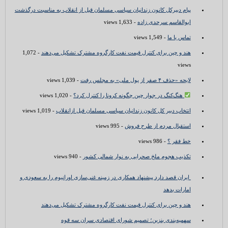
پیام دبیرکل کانون زندانیان سیاسی مسلمان قبل از انقلاب به مناسبت درگذشت
ابوالقاسم سرحدی زاده
- 1,633 views
تماس با ما
- 1,549 views
هند و چین برای کنترل قیمت نفت کارگروه مشترک تشکیل می‌دهند
- 1,072
views
لایحه «حذف ۴ صفر از پول ملی» به مجلس رفت
- 1,039 views
هنگ‌کنگ در جوار چین چگونه کرونا را کنترل کرد؟
- 1,020 views
انتخاب دبیر کل کانون زندانیان سیاسی مسلمان قبل ازانقلاب
- 1,019 views
استقبال مردم از طرح فروش
- 995 views
خط فقر ؟
- 986 views
تکذیب هجوم ملخ صحرایی به نوار شمالی کشور
- 940 views
ایران قصد دارد پیشنهاد همکاری در زمینه غنی‌سازی اورانیوم را به سعودی و
امارات بدهد
هند و چین برای کنترل قیمت نفت کارگروه مشترک تشکیل می‌دهند
سهمیه‌بندی بنزین؛ تصمیم شورای اقتصادی سران سه قوه