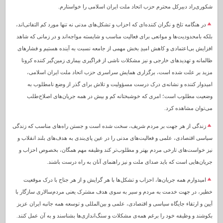
شکوری‌راد دبیرکل محترم حزب اتحاد ملت ایران اسلامی را خواستارم.
در هنگامه تلخ و نگران کننده‌ای که احزاب و تشکل‌های مدنی نه تنها مورد کم التفاتی‌اند،
بلکه بامحدودیت‌ها و موانعی برای فعالیت مناسب و شایسته مواجه‌اند و در زمانی که شاهد
افزایش بی‌اعتمادی و کاهش امیدِ بخش مهمی از جامعه نسبت به آینده هستیم و فشارهای
ظالمانه و تهدیدهای خارجی و نیز مشکلات ناشی از فراگیری بیماری زمین‌گیر کننده کرونا
مزید بر علت شده است، برگزاری همایش سراسری حزب اتحاد ملت ایران اسلامی،
امیدوار کننده و نشانه‌ی درک درست مسؤولیت و تلاش برای گذر از وضع نامطلوب به
وضعیت مطلوب است؛ امری که خوشبختانه کم و بیش در همه جریان‌های اصلاح‌طلب
می‌توان مشاهده کرد.
زندگی از هر جهت بر مردم شریف، سخت شده است و جستن راه‌های مناسب که زندگی
سیاسی اقتصادی، علمی و فعالیت‌های مدنی را در عین پای‌بندی به هدف‌های بلند انقلاب و
نیز خواست‌های تارخی مردم بهتر و مطلوب‌تر کند وظیفه مهم همگان، بخصوص احزاب و
جریان‌هایی است که باید صدای ملت و نیز راهنمای آنان به راه درست باشند.
امیدوارم همه جریان‌ها، احزاب و تشکل‌ها با هر گرایش و از هر جناح با درک موقعیت
خطیر، در جهت خدمت به مردم و سیر به سوی هدف مشترک یعنی مردم‌سالاری سازگار با
آیین و ارتقاء جایگاه سیاسی و اقتصادی، علمی و بین‌المللی و توسعه همه جانبه ایران عزیز
بکوشند و وظیفه خود را برغم همه‌ی مشکلات و سنگ‌اندازی‌ها بشناسند و به آن عمل کنند.