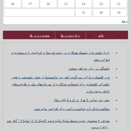
28
27
26
25
24
23
22
31
30
29
« مه
خانه
پربازدیدترین ها
محبوب ترین ها
ایران قصد دارد پیشنهاد همکاری در زمینه غنی‌سازی اورانیوم را به سعودی و
امارات بدهد
واشنگتن در برابر دوراهی سخت
وزیر اقتصاد و دارایی، می‌گوید راهی جز توانمندسازی بخش خصوصی و تغییر
حکمرانی اقتصادی برای استفاده حداکثری از سرمایه‌های ملی و ظرفیت‌های
داخلی وجود ندارد.
پیش بینی تولید ۹۰ هزار تن کره تا پایان سال
مخالفت اوپک با درخواست ترامپ برای افزایش تولید نفت
معرفی ۲ محصول جدید توسط سایپا/ تولید انبوه “کوئیک S “و “ساینا S ” آغاز شد
- 2,451 views