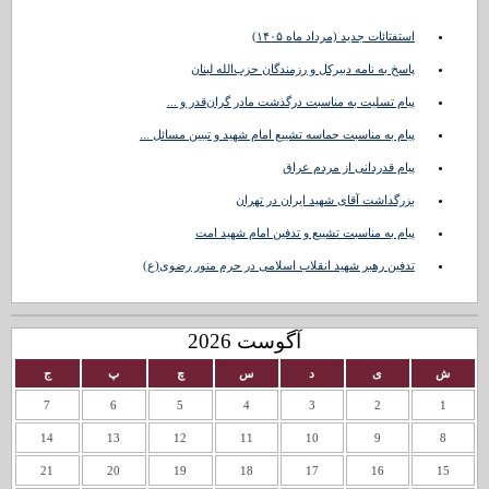
استفتائات جدید (مرداد ماه ۱۴۰۵)
پاسخ به نامه دبیرکل و رزمندگان حزب‌الله لبنان
پیام تسلیت به مناسبت درگذشت مادر گران‌قدر و ...
پیام به مناسبت حماسه تشییع امام شهید و تبیین مسائل ...
پیام قدردانی از مردم عراق
بزرگداشت آقای شهید ایران در تهران
پیام به مناسبت تشییع و تدفین امام شهید امت
تدفین رهبر شهید انقلاب اسلامی در حرم منور رضوی(ع)
آگوست 2026
ش
ی
د
س
چ
پ
ج
7
6
5
4
3
2
1
14
13
12
11
10
9
8
21
20
19
18
17
16
15