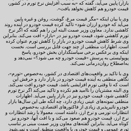
بازار) پایین می‌آید، گفته که «به سبب افزایش نرخ تورم در کشور،
قیمت خودرو هم کاهش نخواهد یافت».
وی با بیان اینکه «مگر قیمت مرغ، گوشت، روغن و غیره پایین
می‌آید که خودرو ارزان شود» تاکید کرده قیمت خودرو در آینده روند
کاهشی ندارد. معاون وزیر صمت البته این را هم گفته که اگر نرخ
تورم کاهشی شود، قیمت خودرو نیز در «بازار» افت می‌کند. بنابراین
وی شرط کاهش قیمت خودرو در بازار را کاهش تورم عنوان کرده
است. اظهارات منطقی از چند جهت قابل بررسی است. نخست
اینکه وی برعکس برخی سیاستگذاران بخش خودرو، پاسخ
پوپولیستی به پرسش «قیمت خودرو چه می شود؟» نمی‌دهد و
به‌اصطلاح روان‌درمانی نمی‌کند.
وی با تاکید بر واقعیت‌های اقتصادی در کشور، به‌خصوص «تورم»،
نگاهی منطقی به آینده قیمت خودرو در بازار دارد و حرفش این
است که تا وقتی تورم افزایشی باشد، قیمت خودرو افت نمی‌کند.
وی البته مشتریان را ناامید هم نکرده و تاکید می‌کند اگر نرخ تورم
کاهشی شود، قیمت خودرو نیز در بازار پایین می‌آید. اظهارات
منطقی نمونه‌های عینی زیادی دارد، چه آنکه طی این سال‌ها بازار
خودرو تاثیرپذیری زیادی از فاکتورهای اقتصادی، به‌خصوص
انتظارات تورمی و نرخ ارز، داشته است. معمولا با رشد انتظارات و
نرخ ارز، قیمت خودرو هم صعود می‌کند و با افت آنها، خودرو نیز
کوتاه می‌آید. بنابراین گفته‌های معاون وزیر صمت مبنی بر تناسب
تورم عمومی و قیمت خودرو، با واقعیت منطبق است و نمی‌شود