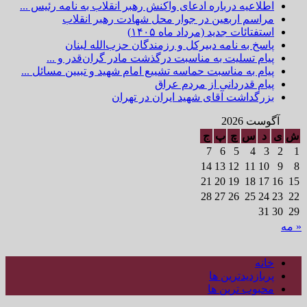
اطلاعیه درباره ادعای واکنش رهبر انقلاب به نامه رئیس ...
مراسم اربعین در جوار محل شهادت رهبر انقلاب
استفتائات جدید (مرداد ماه ۱۴۰۵)
پاسخ به نامه دبیرکل و رزمندگان حزب‌الله لبنان
پیام تسلیت به مناسبت درگذشت مادر گران‌قدر و ...
پیام به مناسبت حماسه تشییع امام شهید و تبیین مسائل ...
پیام قدردانی از مردم عراق
بزرگداشت آقای شهید ایران در تهران
آگوست 2026
ش
ی
د
س
چ
پ
ج
7
6
5
4
3
2
1
14
13
12
11
10
9
8
21
20
19
18
17
16
15
28
27
26
25
24
23
22
31
30
29
« مه
خانه
پربازدیدترین ها
محبوب ترین ها