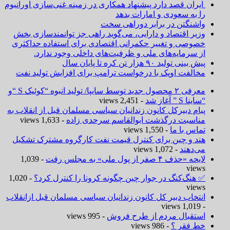
ایران قصد دارد پیشنهاد همکاری در زمینه غنی‌سازی اورانیوم
را به سعودی و امارات بدهد
واشنگتن در برابر دوراهی سخت
وزیر اقتصاد و دارایی، می‌گوید راهی جز توانمندسازی بخش
خصوصی و تغییر حکمرانی اقتصادی برای استفاده حداکثری
از سرمایه‌های ملی و ظرفیت‌های داخلی وجود ندارد.
پیش بینی تولید ۹۰ هزار تن کره تا پایان سال
مخالفت اوپک با درخواست ترامپ برای افزایش تولید نفت
معرفی ۲ محصول جدید توسط سایپا/ تولید انبوه “کوئیک S “و
“ساینا S ” آغاز شد
- 2,451 views
پیام دبیرکل کانون زندانیان سیاسی مسلمان قبل از انقلاب به
مناسبت درگذشت ابوالقاسم سرحدی زاده
- 1,633 views
تماس با ما
- 1,550 views
هند و چین برای کنترل قیمت نفت کارگروه مشترک تشکیل
می‌دهند
- 1,072 views
لایحه «حذف ۴ صفر از پول ملی» به مجلس رفت
- 1,039
views
✅ هنگ‌کنگ در جوار چین چگونه کرونا را کنترل کرد؟
- 1,020
views
انتخاب دبیر کل کانون زندانیان سیاسی مسلمان قبل ازانقلاب
- 1,019 views
استقبال مردم از طرح فروش
- 995 views
خط فقر ؟
- 986 views