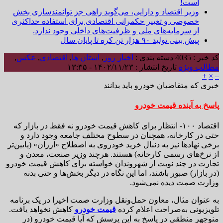
است!
وزیر اقتصاد و دارایی، می‌گوید راهی جز توانمندسازی بخش
خصوصی و تغییر حکمرانی اقتصادی برای استفاده حداکثری
از سرمایه‌های ملی و ظرفیت‌های داخلی وجود ندارد.
پیش بینی تولید ۹۰ هزار تن کره تا پایان سال
کد خبر : 4035
دسته بندی :
اخبار روز
,
استان ها
,
اقتصادی
,
عکس
,
مطالب ویژه
تاریخ انتشار : ۱۴۰۲/۱۱/۲۳ - ۱۳:۳۵
+
×
–
خبری که متقاضیان خودرو باید بدانند
پاسخ به آینده قیمت خودرو
اقتصاد ۱۰۰- انتظار برای کاهش قیمت خودرو نه فقط در بازار که
حتی در کارخانه، همچنان در سطوح مختلف جامعه وجود دارد و
برخی نهادها نیز به دنبال خرید خودروی به اصطلاح «ارزان» (پایین‌تر
از نرخ‌های رسمی کارخانه) هستند. هرچند وزیر صنعت، معدن و
تجارت در چند نوبت از شهروندان خواسته برای کاهش قیمت خودرو
(در بازار) صبور باشند، اما این نگاه در دیگر بخش‌ها و حتی بدنه
وزارت صمت دیده نمی‌شود.
به عنوان مثال، معاون حمل‌و‌نقل وزارت صمت اخیرا در یک برنامه
تلویزیونی به‌صراحت اعلام کرده
قیمت خودرو
کاهش نخواهد یافت.
منوچهر منطقی در پاسخ به این پرسش که آیا قیمت خودرو (در