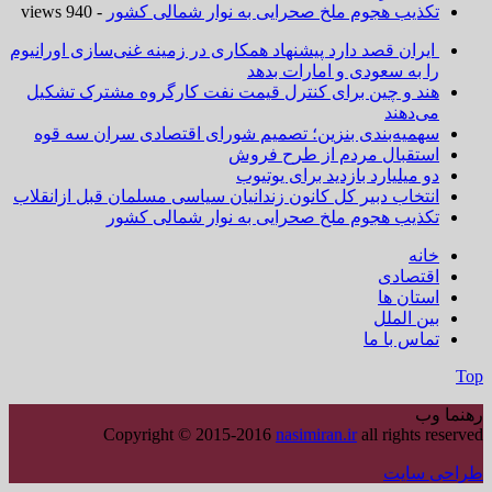
تکذیب هجوم ملخ صحرایی به نوار شمالی کشور
- 940 views
ایران قصد دارد پیشنهاد همکاری در زمینه غنی‌سازی اورانیوم
را به سعودی و امارات بدهد
هند و چین برای کنترل قیمت نفت کارگروه مشترک تشکیل
می‌دهند
سهمیه‌بندی بنزین؛ تصمیم شورای اقتصادی سران سه قوه
استقبال مردم از طرح فروش
دو میلیارد بازدید برای یوتیوب
انتخاب دبیر کل کانون زندانیان سیاسی مسلمان قبل ازانقلاب
تکذیب هجوم ملخ صحرایی به نوار شمالی کشور
خانه
اقتصادی
استان ها
بین الملل
تماس با ما
Top
رهنما وب
Copyright © 2015-2016
nasimiran.ir
all rights reserved
طراحی سایت