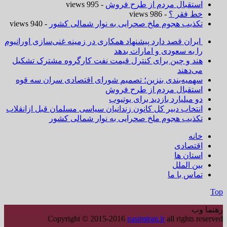
استقبال مردم از طرح فروش
- 995 views
خط فقر ؟
- 986 views
تکذیب هجوم ملخ صحرایی به نوار شمالی کشور
- 940 views
ایران قصد دارد پیشنهاد همکاری در زمینه غنی‌سازی اورانیوم
را به سعودی و امارات بدهد
هند و چین برای کنترل قیمت نفت کارگروه مشترک تشکیل
می‌دهند
سهمیه‌بندی بنزین؛ تصمیم شورای اقتصادی سران سه قوه
استقبال مردم از طرح فروش
دو میلیارد بازدید برای یوتیوب
انتخاب دبیر کل کانون زندانیان سیاسی مسلمان قبل ازانقلاب
تکذیب هجوم ملخ صحرایی به نوار شمالی کشور
خانه
اقتصادی
استان ها
بین الملل
تماس با ما
Top
رهنما وب
Copyright © 2015-2016
nasimiran.ir
all rights reserved