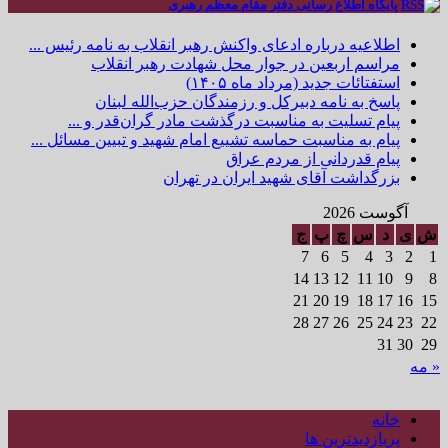
پایگاه اطلاع رسانی دفتر مقام معظم رهبری
اطلاعیه درباره ادعای واکنش رهبر انقلاب به نامه رئیس ...
مراسم اربعین در جوار محل شهادت رهبر انقلاب
استفتائات جدید (مرداد ماه ۱۴۰۵)
پاسخ به نامه دبیرکل و رزمندگان حزب‌الله لبنان
پیام تسلیت به مناسبت درگذشت مادر گران‌قدر و ...
پیام به مناسبت حماسه تشییع امام شهید و تبیین مسائل ...
پیام قدردانی از مردم عراق
بزرگداشت آقای شهید ایران در تهران
آگوست 2026
ش
ی
د
س
چ
پ
ج
7
6
5
4
3
2
1
14
13
12
11
10
9
8
21
20
19
18
17
16
15
28
27
26
25
24
23
22
31
30
29
« مه
خانه
پربازدیدترین ها