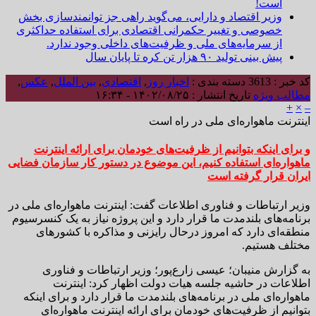
است!
وزیر اقتصاد و دارایی، می‌گوید راهی جز توانمندسازی بخش
خصوصی و تغییر حکمرانی اقتصادی برای استفاده حداکثری
از سرمایه‌های ملی و ظرفیت‌های داخلی وجود ندارد.
پیش بینی تولید ۹۰ هزار تن کره تا پایان سال
کد خبر : 3613
دسته بندی :
اخبار روز
,
اقتصادی
,
بین الملل
,
عکس
,
مطالب ویژه
تاریخ انتشار : ۱۴۰۲/۰۸/۲۵ - ۱۶:۳۴
+
×
–
اینترنت ماهواره‌ای ملی در راه است
و برای اینکه بتوانیم از ظرفیت‌های خودمان برای ارائه اینترنت
ماهواره‌ای استفاده کنیم، این موضوع در دستور کار سازمان فضایی
ایران قرار گرفته است
وزیر ارتباطات و فناوری اطلاعات گفت: اینترنت ماهواره‌ای ملی در
برنامه‌های بلندمدت ما قرار دارد و این پروژه نیاز به یک کنسرسیوم
منطقه‌ای دارد که امروز درحال رایزنی و مذاکره با کشورهای
مختلف هستیم.
به گزارش منیبان؛ عیسی زارع‌پور؛ وزیر ارتباطات و فناوری
اطلاعات در حاشیه جلسه هیات دولت اظهار کرد: اینترنت
ماهواره‌ای ملی در برنامه‌های بلندمدت ما قرار دارد و برای اینکه
بتوانیم از ظرفیت‌های خودمان برای ارائه اینترنت ماهواره‌ای