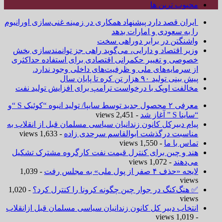
محبوب ترین ها
ایران قصد دارد پیشنهاد همکاری در زمینه غنی‌سازی اورانیوم
را به سعودی و امارات بدهد
واشنگتن در برابر دوراهی سخت
وزیر اقتصاد و دارایی، می‌گوید راهی جز توانمندسازی بخش
خصوصی و تغییر حکمرانی اقتصادی برای استفاده حداکثری
از سرمایه‌های ملی و ظرفیت‌های داخلی وجود ندارد.
پیش بینی تولید ۹۰ هزار تن کره تا پایان سال
مخالفت اوپک با درخواست ترامپ برای افزایش تولید نفت
معرفی ۲ محصول جدید توسط سایپا/ تولید انبوه “کوئیک S “و
“ساینا S ” آغاز شد
- 2,451 views
پیام دبیرکل کانون زندانیان سیاسی مسلمان قبل از انقلاب به
مناسبت درگذشت ابوالقاسم سرحدی زاده
- 1,633 views
تماس با ما
- 1,550 views
هند و چین برای کنترل قیمت نفت کارگروه مشترک تشکیل
می‌دهند
- 1,072 views
لایحه «حذف ۴ صفر از پول ملی» به مجلس رفت
- 1,039
views
✅ هنگ‌کنگ در جوار چین چگونه کرونا را کنترل کرد؟
- 1,020
views
انتخاب دبیر کل کانون زندانیان سیاسی مسلمان قبل ازانقلاب
- 1,019 views