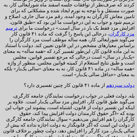
کردند که صرف‌نظر از توافقات جلسه اسفند ماه شورایعالی کار، به
صورت مستقل و با توجه به تورم ایجاد شده و مشکلاتی که برای
تامین معاش کارگران به وجود آمده، رقم مزد سال جاری، اصلاح و
ترمیم شود و جواب به این درخواست ما این بود که «طبق قانون،
افزایش مزد فقط یک بار در سال است.» درخواست ما برای
ترمیم
مزد کارگران
، درحالی این پاسخ را گرفت که ماده ۴۱ قانون کار
می‌گوید شورایعالی کار، همه ساله موظف است مزد کارگران را
براساس معیارهای مشخص در این قانون تعیین کند. دولت با استناد
به این ماده قانون کار، این‌طور تفسیر کرد که «همه ساله» به معنای
«یک‌بار در سال» است درحالی که مرجع تفسیر قوانین، مجلس
است و طبق نتایج استعلام از کمیته قوانین مجلس، منظور از واژه
«همه ساله» در ماده ۴۱ قانون کار، نه به معنای «سالی یک‌بار» بلکه
به معنای «حداقل سالی یک‌بار» است.
دولت سیزدهم
از ماده ۴۱ قانون کار چنین تفسیری دارد؟
بله. دولت فعلی در جواب درخواست نمایندگان جامعه کارگری،
می‌گوید طبق قانون کار، افزایش مزد سالی یک‌بار است. علاوه بر
اینکه این تفسیر دولت از قانون، اشتباه است، پیشوند این جواب این
بوده که «اگر حقوق کارمندان دولت افزایش پیدا کند، حقوق
کارگران را هم افزایش می‌دهیم.» سوال نمایندگان جامعه کارگری
از دولت این است که اگر قانونگذار به دولت اجازه نداده که بیش از
سالی یک‌بار، مزد کارگر را افزایش دهد، دولت چطور برخلاف قانون
قول می‌دهد که «اگر مزد کارمند افزایش یافت مزد کارگر را هم