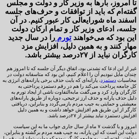
تا امروز، بارها به وزیر کار و دولت و مجلس
گفته‌ام که باید از توافقات و حرف‌های جلسه
اسفند ماه شورایعالی کار عبور کنیم. در آن
جلسه، ادعای وزیر کار و تمام ارکان دولت
این بود که می‌خواهند
تورم
را در سال جدید
مهار کنند و به همین دلیل، افزایش مزد
کارگران نباید از ۲۷درصد بیشتر باشد.
غیر از این ادعا که نشدنی بود، اتفاق دیگر آن جلسه که تا امروز هم
چندان مایل نبودیم آن را اعلام کنیم، این بود که متاسفانه دولت در
محاسبات
دستمزد
، یارانه‌ای که بابت حذف برخی یارانه‌های انرژی به
کل جامعه پرداخت می‌کند را هم در رقم دستمزد پرداختی به
کارگران وارد کرد و می‌گفت مابه‌التفاوت ناشی از ایجاد تورم به
دلیل حذف یارانه و حذف ارز ترجیحی، دوباره از طریق یارانه‌های
معیشتی و حمایتی به جیب مردم بازمی‌گردد و بنابراین، دریافتی
کارگر از این طریق هم افزایش خواهد داشت و به همین دلیل
افزایش دستمزد نباید بیشتر از ۲۷درصد باشد.
امروز و با گذشت ۷ ماه از سال جاری جواب ما به این سیاست
دولت این است که این یارانه، به جیب همه مردم برگشته و بنابراین،
پرداختی اختصاصی به جامعه کارگر نبوده که دولت بتواند این رقم را