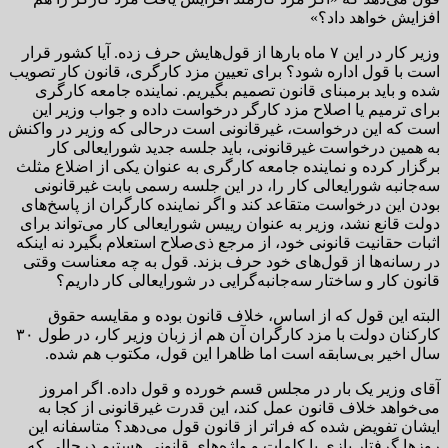
افزایش خواهد داد؟»
وزیر کار در این ۷ ماه بارها از قول‌هایش حرف زده. آیا کشور قرار
است با قول اداره شود؟ برای تعیین مزد کارگری، قانون کار تصویب
شده و باید برمبنای قانون تصمیم بگیریم. نماینده جامعه کارگری
برای ترمیم یا اصلاح مزد کارگر درخواست داده و جواب وزیر این
است که این درخواست، غیرقانونی است درحالی که وزیر در واکنش
به همین درخواست غیرقانونی، باید جلسه جدید شورایعالی کار
برگزار کرده و نماینده جامعه کارگری به عنوان یکی از اضلاع مثلث
سه‌جانبه شورایعالی کار را، در این جلسه رسمی بابت غیرقانونی
بودن این درخواست متقاعد کند و اگر نماینده کارگران از پاسخ‌های
دولت قانع نشد، وزیر به عنوان رییس شورایعالی کار می‌تواند برای
اثبات حقانیت قانونی خود، از مرجع ذی‌صلاح استعلام بگیرد نه اینکه
در رسانه‌ها از قول‌های خود حرف بزند. قول به چه معناست وقتی
قانون کار و ساختار سه‌جانبه‌گرایی در شورایعالی کار داریم؟
البته این قول که از اساس، خلاف قانون بوده و مقایسه حقوق
کارکنان دولت با مزد کارگران آن هم از زبان وزیر کار، در طول ۳۰
سال اخیر بی‌سابقه است اما ظاهرا این قول، مکتوب هم شده.
آقای وزیر یک بار در مجلس قسم خورده و قول داده. اگر امروز
می‌خواهد خلاف قانون عمل کند، این قدرت غیرقانونی از کجا به
ایشان تفویض شده که فراتر از قانون قول می‌دهد؟ متاسفانه این
روزها گرفتار بازی با کلمات و واژه‌های قانونی هستیم درحالی که