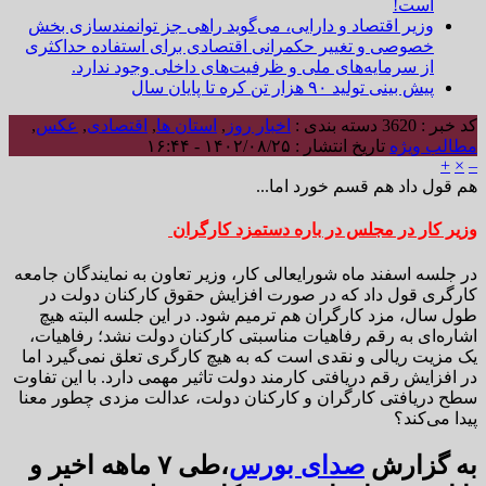
است!
وزیر اقتصاد و دارایی، می‌گوید راهی جز توانمندسازی بخش
خصوصی و تغییر حکمرانی اقتصادی برای استفاده حداکثری
از سرمایه‌های ملی و ظرفیت‌های داخلی وجود ندارد.
پیش بینی تولید ۹۰ هزار تن کره تا پایان سال
کد خبر : 3620
دسته بندی :
اخبار روز
,
استان ها
,
اقتصادی
,
عکس
,
مطالب ویژه
تاریخ انتشار : ۱۴۰۲/۰۸/۲۵ - ۱۶:۴۴
+
×
–
هم قول داد هم قسم خورد اما...
وزیر کار در مجلس در باره دستمزد کارگران
در جلسه اسفند ماه شورایعالی کار، وزیر تعاون به نمایندگان جامعه
کارگری قول داد که در صورت افزایش حقوق کارکنان دولت در
طول سال، مزد کارگران هم ترمیم شود. در این جلسه البته هیچ
اشاره‌ای به رقم رفاهیات مناسبتی کارکنان دولت نشد؛ رفاهیات،
یک مزیت ریالی و نقدی است که به هیچ کارگری تعلق نمی‌گیرد اما
در افزایش رقم دریافتی کارمند دولت تاثیر مهمی دارد. با این تفاوت
سطح دریافتی کارگران و کارکنان دولت، عدالت مزدی چطور معنا
پیدا می‌کند؟
به گزارش
صدای بورس
،طی ۷ ماهه اخیر و