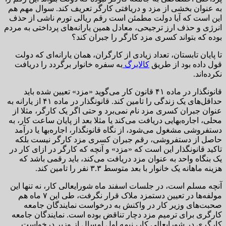
به عنوان بخشی از مزد و دریافتی کارگر تعریف کند. سوال مهم هم
این است که آیا دولت مطمئن است رقم ریالی تورم ناشی از حذف
انرژی و حذف ارز ترجیحی، معادل همین یارانه‌های پرداختی به مردم
بوده که بتواند کسری مزد کارگر را جبران کند؟
تا پایان تابستان، تعداد زیادی از کارگران، همان یارانه‌ای که دولت
قول داده بود از طریق
کالابرگ
به سفره خانوار برگردد را دریافت
نکرده‌اند.
قانونگذار در ماده ۴۱ قانون کار می‌گوید «مزد» تعیین شده باید
حداقل‌های یک زندگی را تامین کند. قانونگذار در ماده ۴۱ از یارانه به
عنوان جبران کسری مزد نام نمی‌برد و حتی اگر یک کارگر، مثلا از
محلی، اجاره‌بهایی دریافت می‌کند یا مثلا بعد از پایان ساعت کار، به
دستفروشی مشغول می‌شود، از نگاه قانونگذار، اجاره‌بها یا درآمد
حاصل از دستفروشی، رقم جبران کسری مزد کارگر نیست بلکه
تاکید قانونگذار این است که «مزد» و آنچه که کارگر در ازای کار در
یک بنگاه واحد به عنوان مزد دریافت می‌کند، باید رقمی باشد که
هزینه ماهانه یک خانوار با بعد متوسط ۳.۳ نفر را تامین کند.
آنچه مسلم است، در جلسات اسفند ماه شورایعالی کار، نه تنها این
مولفه‌ها در تعیین دستمزد ملاک قرار نگرفت، طی این ۷ ماه هم
صحبت‌های وزیر کار در واکنش به درخواست نمایندگان جامعه
کارگری برای ترمیم مزد دچار تناقض بوده است. نمایندگان جامعه
کارگری در شورایعالی کار، نیمه اول امسال از وزیر درخواست