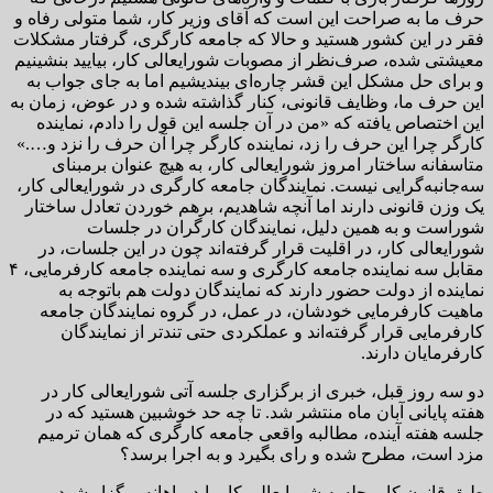
حرف ما به صراحت این است که آقای وزیر کار، شما متولی رفاه و
فقر در این کشور هستید و حالا که جامعه کارگری، گرفتار مشکلات
معیشتی شده، صرف‌نظر از مصوبات شورایعالی کار، بیایید بنشینیم
و برای حل مشکل این قشر چاره‌ای بیندیشیم اما به جای جواب به
این حرف ما، وظایف قانونی، کنار گذاشته شده و در عوض، زمان به
این اختصاص یافته که «من در آن جلسه این قول را دادم، نماینده
کارگر چرا این حرف را زد، نماینده کارگر چرا آن حرف را نزد و….»
متاسفانه ساختار امروز شورایعالی کار، به هیچ عنوان برمبنای
سه‌جانبه‌گرایی نیست. نمایندگان جامعه کارگری در شورایعالی کار،
یک وزن قانونی دارند اما آنچه شاهدیم، برهم خوردن تعادل ساختار
شوراست و به همین دلیل، نمایندگان کارگران در جلسات
شورایعالی کار، در اقلیت قرار گرفته‌اند چون در این جلسات، در
مقابل سه نماینده جامعه کارگری و سه نماینده جامعه کارفرمایی، ۴
نماینده از دولت حضور دارند که نمایندگان دولت هم باتوجه به
ماهیت کارفرمایی خودشان، در عمل، در گروه نمایندگان جامعه
کارفرمایی قرار گرفته‌اند و عملکردی حتی تندتر از نمایندگان
کارفرمایان دارند.
دو سه روز قبل، خبری از برگزاری جلسه آتی شورایعالی کار در
هفته پایانی آبان ماه منتشر شد. تا چه حد خوشبین هستید که در
جلسه هفته آینده، مطالبه واقعی جامعه کارگری که همان ترمیم
مزد است، مطرح شده و رای بگیرد و به اجرا برسد؟
طبق قانون کار، جلسه شورایعالی کار باید ماهانه برگزار شود و