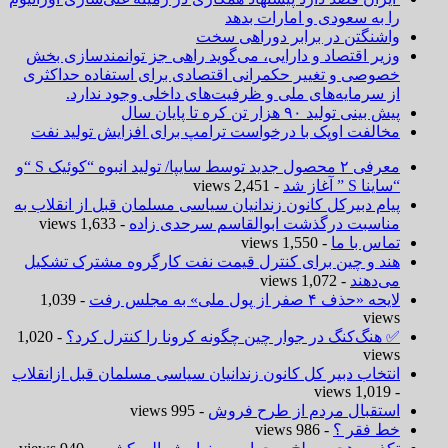
را به سعودی و امارات بدهد
واشنگتن در برابر دوراهی سخت
وزیر اقتصاد و دارایی، می‌گوید راهی جز توانمندسازی بخش
خصوصی و تغییر حکمرانی اقتصادی برای استفاده حداکثری
از سرمایه‌های ملی و ظرفیت‌های داخلی وجود ندارد.
پیش بینی تولید ۹۰ هزار تن کره تا پایان سال
مخالفت اوپک با درخواست ترامپ برای افزایش تولید نفت
معرفی ۲ محصول جدید توسط سایپا/ تولید انبوه “کوئیک S “و
“ساینا S ” آغاز شد
- 2,451 views
پیام دبیرکل کانون زندانیان سیاسی مسلمان قبل از انقلاب به
مناسبت درگذشت ابوالقاسم سرحدی زاده
- 1,633 views
تماس با ما
- 1,550 views
هند و چین برای کنترل قیمت نفت کارگروه مشترک تشکیل
می‌دهند
- 1,072 views
لایحه «حذف ۴ صفر از پول ملی» به مجلس رفت
- 1,039
views
✅ هنگ‌کنگ در جوار چین چگونه کرونا را کنترل کرد؟
- 1,020
views
انتخاب دبیر کل کانون زندانیان سیاسی مسلمان قبل ازانقلاب
- 1,019 views
استقبال مردم از طرح فروش
- 995 views
خط فقر ؟
- 986 views