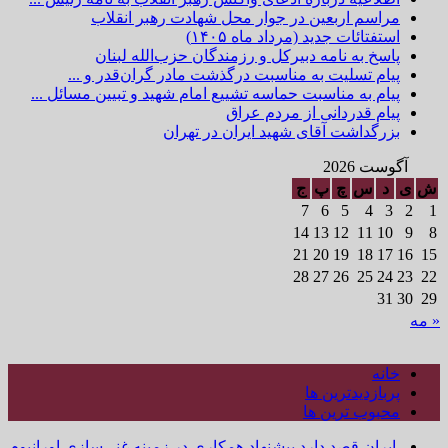
مراسم اربعین در جوار محل شهادت رهبر انقلاب
استفتائات جدید (مرداد ماه ۱۴۰۵)
پاسخ به نامه دبیرکل و رزمندگان حزب‌الله لبنان
پیام تسلیت به مناسبت درگذشت مادر گران‌قدر و ...
پیام به مناسبت حماسه تشییع امام شهید و تبیین مسائل ...
پیام قدردانی از مردم عراق
بزرگداشت آقای شهید ایران در تهران
آگوست 2026
ش
ی
د
س
چ
پ
ج
7
6
5
4
3
2
1
14
13
12
11
10
9
8
21
20
19
18
17
16
15
28
27
26
25
24
23
22
31
30
29
« مه
خانه
پربازدیدترین ها
محبوب ترین ها
ایران قصد دارد پیشنهاد همکاری در زمینه غنی‌سازی اورانیوم