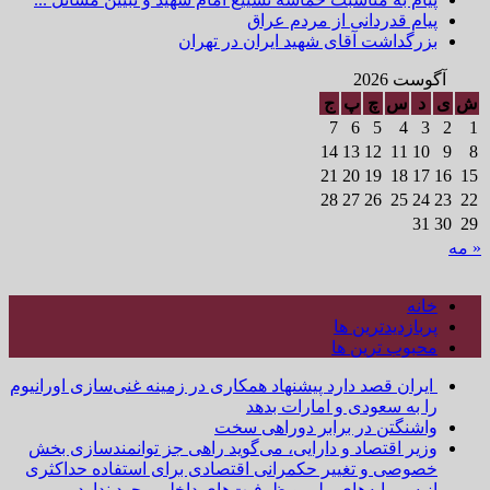
پیام قدردانی از مردم عراق
بزرگداشت آقای شهید ایران در تهران
آگوست 2026
ش
ی
د
س
چ
پ
ج
7
6
5
4
3
2
1
14
13
12
11
10
9
8
21
20
19
18
17
16
15
28
27
26
25
24
23
22
31
30
29
« مه
خانه
پربازدیدترین ها
محبوب ترین ها
ایران قصد دارد پیشنهاد همکاری در زمینه غنی‌سازی اورانیوم
را به سعودی و امارات بدهد
واشنگتن در برابر دوراهی سخت
وزیر اقتصاد و دارایی، می‌گوید راهی جز توانمندسازی بخش
خصوصی و تغییر حکمرانی اقتصادی برای استفاده حداکثری
از سرمایه‌های ملی و ظرفیت‌های داخلی وجود ندارد.