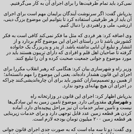
نمی‌کرد باید تمام ظرفیت‌ها را برای اجرای آن به کار می‌گرفتیم.
بذرپاش گفت: اگر سرنوشت آیندگان برایمان مهم است برای اجرای
آن باید از هر ظرفیتی استفاده کرد تا بتوانیم این موضوع بزرگ دینی،
ارزشی، ملی و راهبردی را دنبال کنیم.
وی اضافه کرد: هر فردی که مثل ما فکر نمی‌کند کافی است به فکر
کشورش باشد تا در راستای اجرای این موضوع گام بردارد و از
انتشار و تبلیغ آن ابایی نداشته باشد. از پدر و پدربزرگ یک خانواده
گرفته تا صاحبان اهل قلم و افرادی که دارای تریبون هستند باید در
مورد موضوع و جوانی جمعیت صحبت کرده و آن را تبلیغ کنند.
وزیر راه و شهرسازی بیان کرد: هنگامی که رهبر انقلاب مکررا برای
اجرای این قانون هشدار داده‌اند، یعنی این موضوع را مهم دانسته‌اند؛
از همین رو تصمیم‌سازان کشور باید برای آن چاره‌اندیشی‌کنند چراکه
در اجرای آن هیچ بهانه‌ای وجود ندارد.
بذرپاش اظهار کرد: اجرای این قانون در وزارتخانه راه
و
شهرسازی
مقدوراتی دارد. موضوع تامین زمین به این سادگی‌ها
نیست و تامین سایر خدمات آن نیز مراحل پیچیده‌ای دارد. آماده
کردن هر قطعه زمین عدد قابل توجهی دارد و برای خدمات زیربنایی
هر قطعه زمین ۲۰۰ میلیون تومان بودجه لازم است.
وی گفت: دو تا سه ماه است که به صورت جدی اجرای قانون جوانی