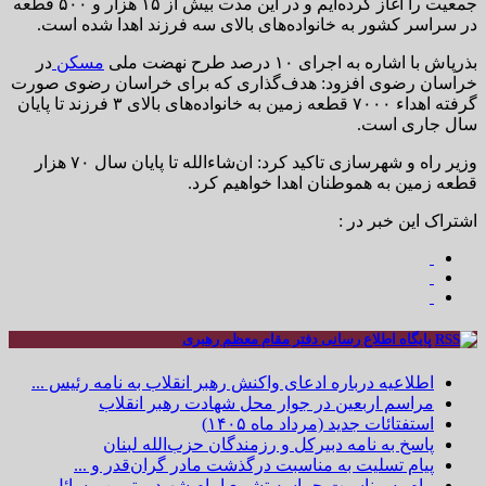
جمعیت را آغاز کرده‌ایم و در این مدت بیش از ۱۵ هزار و ۵۰۰ قطعه
در سراسر کشور به خانواده‌های بالای سه فرزند اهدا شده است.
بذرپاش با اشاره به اجرای ۱۰ درصد طرح نهضت ملی
مسکن
در
خراسان رضوی افزود: هدف‌گذاری که برای خراسان رضوی صورت
گرفته اهداء ۷۰۰۰ قطعه زمین به خانواده‌های بالای ۳ فرزند تا پایان
سال جاری است.
وزیر راه و شهرسازی تاکید کرد: ان‌شاءالله تا پایان سال ۷۰ هزار
قطعه زمین به هموطنان اهدا خواهیم کرد.
اشتراک این خبر در :
پایگاه اطلاع رسانی دفتر مقام معظم رهبری
اطلاعیه درباره ادعای واکنش رهبر انقلاب به نامه رئیس ...
مراسم اربعین در جوار محل شهادت رهبر انقلاب
استفتائات جدید (مرداد ماه ۱۴۰۵)
پاسخ به نامه دبیرکل و رزمندگان حزب‌الله لبنان
پیام تسلیت به مناسبت درگذشت مادر گران‌قدر و ...
پیام به مناسبت حماسه تشییع امام شهید و تبیین مسائل ...