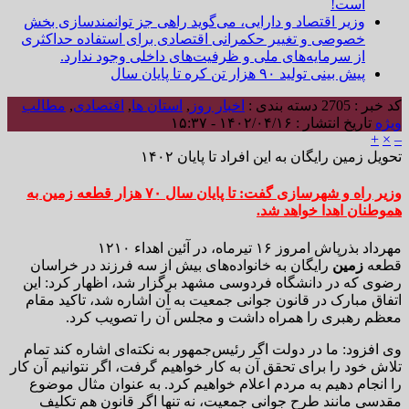
است!
وزیر اقتصاد و دارایی، می‌گوید راهی جز توانمندسازی بخش
خصوصی و تغییر حکمرانی اقتصادی برای استفاده حداکثری
از سرمایه‌های ملی و ظرفیت‌های داخلی وجود ندارد.
پیش بینی تولید ۹۰ هزار تن کره تا پایان سال
کد خبر : 2705
دسته بندی :
اخبار روز
,
استان ها
,
اقتصادی
,
مطالب
ویژه
تاریخ انتشار : ۱۴۰۲/۰۴/۱۶ - ۱۵:۳۷
+
×
–
تحویل زمین رایگان به این افراد تا پایان ۱۴۰۲
وزیر راه و شهرسازی گفت: تا پایان سال ۷۰ هزار قطعه زمین به
هموطنان اهدا خواهد شد.
مهرداد بذرپاش امروز ۱۶ تیرماه، در آئین اهداء ۱۲۱۰
قطعه
زمین
رایگان به خانواده‌های بیش از سه فرزند در خراسان
رضوی که در دانشگاه فردوسی مشهد برگزار شد، اظهار کرد: این
اتفاق مبارک در قانون جوانی جمعیت به آن اشاره شد، تاکید مقام
معظم رهبری را همراه داشت و مجلس آن را تصویب کرد.
وی افزود: ما در دولت اگر رئیس‌جمهور به نکته‌ای اشاره کند تمام
تلاش خود را برای تحقق آن به کار خواهیم گرفت، اگر نتوانیم آن کار
را انجام دهیم به مردم اعلام خواهیم کرد. به عنوان مثال موضوع
مقدسی مانند طرح جوانی جمعیت، نه تنها اگر قانون هم تکلیف