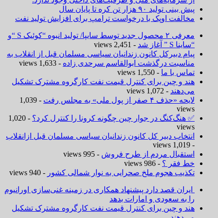
پیش بینی تولید ۹۰ هزار تن کره تا پایان سال
مخالفت اوپک با درخواست ترامپ برای افزایش تولید نفت
معرفی ۲ محصول جدید توسط سایپا/ تولید انبوه “کوئیک S “و
“ساینا S ” آغاز شد
- 2,451 views
پیام دبیرکل کانون زندانیان سیاسی مسلمان قبل از انقلاب به
مناسبت درگذشت ابوالقاسم سرحدی زاده
- 1,633 views
تماس با ما
- 1,550 views
هند و چین برای کنترل قیمت نفت کارگروه مشترک تشکیل
می‌دهند
- 1,072 views
لایحه «حذف ۴ صفر از پول ملی» به مجلس رفت
- 1,039
views
✅ هنگ‌کنگ در جوار چین چگونه کرونا را کنترل کرد؟
- 1,020
views
انتخاب دبیر کل کانون زندانیان سیاسی مسلمان قبل ازانقلاب
- 1,019 views
استقبال مردم از طرح فروش
- 995 views
خط فقر ؟
- 986 views
تکذیب هجوم ملخ صحرایی به نوار شمالی کشور
- 940 views
ایران قصد دارد پیشنهاد همکاری در زمینه غنی‌سازی اورانیوم
را به سعودی و امارات بدهد
هند و چین برای کنترل قیمت نفت کارگروه مشترک تشکیل
می‌دهند