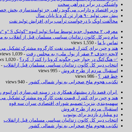
واشنگتن در برابر دوراهی سخت
وزیر اقتصاد و دارایی، می‌گوید راهی جز توانمندسازی بخش خص
پیش بینی تولید ۹۰ هزار تن کره تا پایان سال
مخالفت اوپک با درخواست ترامپ برای افزایش تولید نفت
معرفی ۲ محصول جدید توسط سایپا/ تولید انبوه “کوئیک S “و “ساینا S ” آغاز شد
پیام دبیرکل کانون زندانیان سیاسی مسلمان قبل از انقلاب به
تماس با ما
- 1,550 views
هند و چین برای کنترل قیمت نفت کارگروه مشترک تشکیل می‌د
لایحه «حذف ۴ صفر از پول ملی» به مجلس رفت
- 1,039 views
✅ هنگ‌کنگ در جوار چین چگونه کرونا را کنترل کرد؟
- 1,020 views
انتخاب دبیر کل کانون زندانیان سیاسی مسلمان قبل ازانقلاب
 1,019 views
استقبال مردم از طرح فروش
- 995 views
خط فقر ؟
- 986 views
تکذیب هجوم ملخ صحرایی به نوار شمالی کشور
- 940 views
ایران قصد دارد پیشنهاد همکاری در زمینه غنی‌سازی اورانیوم ر
هند و چین برای کنترل قیمت نفت کارگروه مشترک تشکیل می‌د
سهمیه‌بندی بنزین؛ تصمیم شورای اقتصادی سران سه قوه
استقبال مردم از طرح فروش
دو میلیارد بازدید برای یوتیوب
انتخاب دبیر کل کانون زندانیان سیاسی مسلمان قبل ازانقلاب
تکذیب هجوم ملخ صحرایی به نوار شمالی کشور