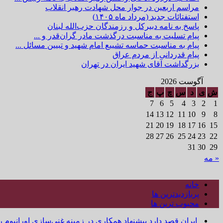
مراسم اربعین در جوار محل شهادت رهبر انقلاب
استفتائات جدید (مرداد ماه ۱۴۰۵)
پاسخ به نامه دبیرکل و رزمندگان حزب‌الله لبنان
پیام تسلیت به مناسبت درگذشت مادر گران‌قدر و ...
پیام به مناسبت حماسه تشییع امام شهید و تبیین مسائل ...
پیام قدردانی از مردم عراق
بزرگداشت آقای شهید ایران در تهران
آگوست 2026
ش
ی
د
س
چ
پ
ج
7
6
5
4
3
2
1
14
13
12
11
10
9
8
21
20
19
18
17
16
15
28
27
26
25
24
23
22
31
30
29
« مه
خانه
پربازدیدترین ها
محبوب ترین ها
ایران قصد دارد پیشنهاد همکاری در زمینه غنی‌سازی اورانیوم ر