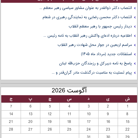
انتصاب دکتر ذوالقدر به عنوان مشاور سیاسی رهبر معظم ...
انتصاب دکتر محسن رضایی به نمایندگی رهبری در شعام
دیدار رئیس جمهور با رهبر معظم انقلاب
اطلاعیه درباره ادعای واکنش رهبر انقلاب به نامه رئیس ...
مراسم اربعین در جوار محل شهادت رهبر انقلاب
استفتائات جدید (مرداد ماه ۱۴۰۵)
پاسخ به نامه دبیرکل و رزمندگان حزب‌الله لبنان
پیام تسلیت به مناسبت درگذشت مادر گران‌قدر و ...
آگوست 2026
ش
ی
د
س
چ
پ
ج
7
6
5
4
3
2
1
14
13
12
11
10
9
8
21
20
19
18
17
16
15
28
27
26
25
24
23
22
31
30
29