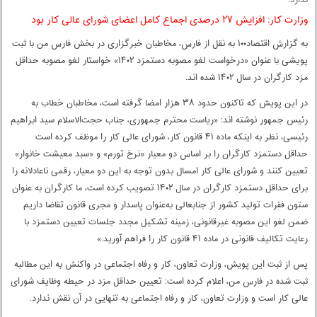
ندارد.
وزارت کار: افزایش ۲۷ درصدی اجماع کامل اعضای شورای عالی کار بود
به گزارش اقتصاد۱۰۰ به نقل از فارس، مخاطبان خبرگزاری در بخش فارس من با ثبت
پویشی با عنوان «درخواست لغو مصوبه دستمزد ۱۴۰۲» خواستار لغو مصوبه حداقل
مزد کارگران در سال ۱۴۰۲ شده اند.
در این پویش که تاکنون حدود ۳۸ هزار امضا گرفته است، مخاطبان خطاب به
رئیس جمهور نوشته اند: «ریاست محترم جمهوری، جناب حجت‌الاسلام سید ابراهیم
رئیسی، نظر به اینکه ماده ۴۱ قانون کار، شورای عالی کار را موظف کرده است
حداقل دستمزد کارگران را بر اساس دو معیار «نرخ تورم» و «سبد معیشت خانوار»
تعیین کنند و شورای عالی کار امسال بدون توجه به این دو معیار، رقمی ناعادلانه را
برای حداقل دستمزد کارگران در سال ۱۴۰۲ تصویب کرده است، ما کارگران به عنوان
ستون فقرات تولید کشور از جنابعالی به‌عنوان پاسدار و مجری قانون تقاضا داریم
ضمن لغو این مصوبه غیرقانونی، زمینه تشکیل مجدد جلسات تعیین دستمزد با
رعایت تکالیف قانونی در ماده ۴۱ قانون کار را فراهم آورید.»
پس از ثبت این پویش، وزارت تعاون، کار و رفاه اجتماعی در واکنش به این مطالبه
ثبت شده در فارس من، اعلام کرده است: تعیین حداقل مزد در حیطه وظایف شورای
عالی کار است و وزارت تعاون، کار و رفاه اجتماعی به تنهایی در آن نقش ندارد.