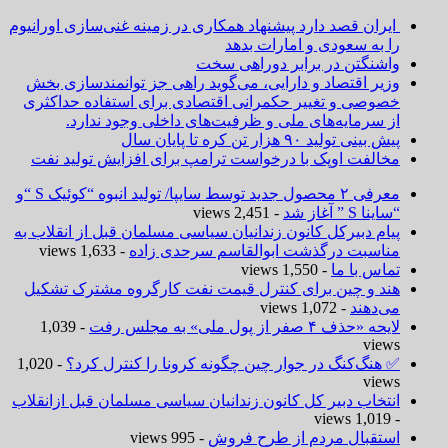
ایران قصد دارد پیشنهاد همکاری در زمینه غنی‌سازی اورانیوم
را به سعودی و امارات بدهد
واشنگتن در برابر دوراهی سخت
وزیر اقتصاد و دارایی، می‌گوید راهی جز توانمندسازی بخش
خصوصی و تغییر حکمرانی اقتصادی برای استفاده حداکثری
از سرمایه‌های ملی و ظرفیت‌های داخلی وجود ندارد.
پیش بینی تولید ۹۰ هزار تن کره تا پایان سال
مخالفت اوپک با درخواست ترامپ برای افزایش تولید نفت
معرفی ۲ محصول جدید توسط سایپا/ تولید انبوه “کوئیک S “و
“ساینا S ” آغاز شد
- 2,451 views
پیام دبیرکل کانون زندانیان سیاسی مسلمان قبل از انقلاب به
مناسبت درگذشت ابوالقاسم سرحدی زاده
- 1,633 views
تماس با ما
- 1,550 views
هند و چین برای کنترل قیمت نفت کارگروه مشترک تشکیل
می‌دهند
- 1,072 views
لایحه «حذف ۴ صفر از پول ملی» به مجلس رفت
- 1,039
views
✅ هنگ‌کنگ در جوار چین چگونه کرونا را کنترل کرد؟
- 1,020
views
انتخاب دبیر کل کانون زندانیان سیاسی مسلمان قبل ازانقلاب
- 1,019 views
استقبال مردم از طرح فروش
- 995 views