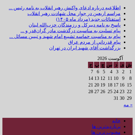
اطلاعیه درباره ادعای واکنش رهبر انقلاب به نامه رئیس ...
مراسم اربعین در جوار محل شهادت رهبر انقلاب
استفتائات جدید (مرداد ماه ۱۴۰۵)
پاسخ به نامه دبیرکل و رزمندگان حزب‌الله لبنان
پیام تسلیت به مناسبت درگذشت مادر گران‌قدر و ...
پیام به مناسبت حماسه تشییع امام شهید و تبیین مسائل ...
پیام قدردانی از مردم عراق
بزرگداشت آقای شهید ایران در تهران
آگوست 2026
ش
ی
د
س
چ
پ
ج
7
6
5
4
3
2
1
14
13
12
11
10
9
8
21
20
19
18
17
16
15
28
27
26
25
24
23
22
31
30
29
« مه
خانه
پربازدیدترین ها
محبوب ترین ها