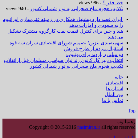
خط فقر ؟
- 986 views
تکذیب هجوم ملخ صحرایی به نوار شمالی کشور
- 940 views
ایران قصد دارد پیشنهاد همکاری در زمینه غنی‌سازی اورانیوم
را به سعودی و امارات بدهد
هند و چین برای کنترل قیمت نفت کارگروه مشترک تشکیل
می‌دهند
سهمیه‌بندی بنزین؛ تصمیم شورای اقتصادی سران سه قوه
استقبال مردم از طرح فروش
دو میلیارد بازدید برای یوتیوب
انتخاب دبیر کل کانون زندانیان سیاسی مسلمان قبل ازانقلاب
تکذیب هجوم ملخ صحرایی به نوار شمالی کشور
خانه
اقتصادی
استان ها
بین الملل
تماس با ما
Top
رهنما وب
Copyright © 2015-2016
nasimiran.ir
all rights reserved
طراحی سایت