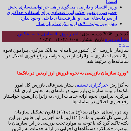
است!
وزیر اقتصاد و دارایی، می‌گوید راهی جز توانمندسازی بخش
خصوصی و تغییر حکمرانی اقتصادی برای استفاده حداکثری
از سرمایه‌های ملی و ظرفیت‌های داخلی وجود ندارد.
پیش بینی تولید ۹۰ هزار تن کره تا پایان سال
کد خبر : 3036
دسته بندی :
اخبار روز
,
اقتصادی
,
خانه
,
عکس
,
مطالب ویژه
تاریخ انتشار : ۱۴۰۲/۰۶/۰۸ - ۱۰:۳۳
+
×
–
سازمان بازرسی کل کشور در نامه‌ای به بانک مرکزی پیرامون نحوه
ارائه خدمات ارزی به زائران اربعین، خواستار رفع فوری اختلال در
سامانه‌های مرتبط شد
*ورود سازمان بازرسی به نحوه فروش ارز اربعین در بانک‌ها
به گزارش
خبرگزاری تسنیم
، ستار شیرعالی بازرس کل امور
بانک‌ها و بیمه سازمان بازرسی، در نامه‌ای به معاون ارزی بانک
مرکزی پیرامون نحوه ارائه خدمات ارزی به زائران اربعین، خواستار
رفع فوری اختلال در سامانه‌ها
وی در راستای اجرای بند (ج) ماده (۱۱) قانون تشکیل سازمان
بازرسی کل کشور و ماده (۴۲) آیین‌نامه اجرایی این قانون، بر این
نکته تاکید کرد که با توجه به موارد تحت بررسی در این سازمان با
موضوع «عملکرد دستگاه‌های اجرایی در ارائه خدمات به زائرین