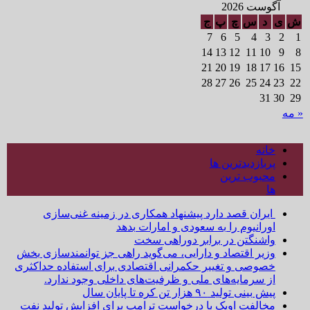
آگوست 2026
ش
ی
د
س
چ
پ
ج
7
6
5
4
3
2
1
14
13
12
11
10
9
8
21
20
19
18
17
16
15
28
27
26
25
24
23
22
31
30
29
« مه
خانه
پربازدیدترین ها
محبوب ترین
ها
ایران قصد دارد پیشنهاد همکاری در زمینه غنی‌سازی
اورانیوم را به سعودی و امارات بدهد
واشنگتن در برابر دوراهی سخت
وزیر اقتصاد و دارایی، می‌گوید راهی جز توانمندسازی بخش
خصوصی و تغییر حکمرانی اقتصادی برای استفاده حداکثری
از سرمایه‌های ملی و ظرفیت‌های داخلی وجود ندارد.
پیش بینی تولید ۹۰ هزار تن کره تا پایان سال
مخالفت اوپک با درخواست ترامپ برای افزایش تولید نفت