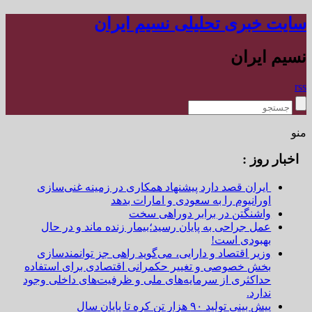
سایت خبری تحلیلی نسیم ایران
نسیم ایران
rss
منو
اخبار روز :
ایران قصد دارد پیشنهاد همکاری در زمینه غنی‌سازی
اورانیوم را به سعودی و امارات بدهد
واشنگتن در برابر دوراهی سخت
عمل جراحی به پایان رسید؛بیمار زنده ماند و در حال
بهبودی است!
وزیر اقتصاد و دارایی، می‌گوید راهی جز توانمندسازی
بخش خصوصی و تغییر حکمرانی اقتصادی برای استفاده
حداکثری از سرمایه‌های ملی و ظرفیت‌های داخلی وجود
ندارد.
پیش بینی تولید ۹۰ هزار تن کره تا پایان سال