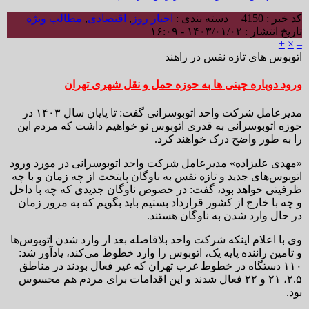
کد خبر : 4150
دسته بندی :
اخبار روز
,
اقتصادی
,
مطالب ویژه
تاریخ انتشار : ۱۴۰۳/۰۱/۰۲ - ۱۶:۰۹
+
×
–
اتوبوس های تازه نفس در راهند
ورود دوباره چینی ها به حوزه حمل و نقل شهری تهران
مدیرعامل شرکت واحد اتوبوسرانی گفت: تا پایان سال ۱۴۰۳ در
حوزه اتوبوسرانی به قدری اتوبوس نو خواهیم داشت که مردم این
را به طور واضح درک خواهند کرد.
«مهدی علیزاده» مدیرعامل شرکت واحد اتوبوسرانی در مورد ورود
اتوبوس‌های جدید و تازه نفس به ناوگان پایتخت از چه زمان و با چه
ظرفیتی خواهد بود، گفت: در خصوص ناوگان جدیدی که چه با داخل
و چه با خارج از کشور قرارداد بستیم باید بگویم که به مرور زمان
در حال وارد شدن به ناوگان هستند.
وی با اعلام اینکه شرکت واحد بلافاصله بعد از وارد شدن اتوبوس‌ها
و تامین راننده پایه یک، اتوبوس را وارد خطوط می‌کند، یادآور شد:
۱۱۰ دستگاه در خطوط غرب تهران که غیر فعال بودند در مناطق
۲.۵، ۲۱ و ۲۲ فعال شدند و این اقدامات برای مردم هم محسوس
بود.