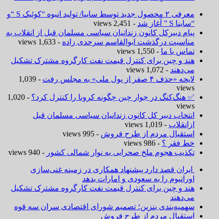
معرفی ۲ محصول جدید توسط سایپا/ تولید انبوه “کوئیک S “و
“ساینا S ” آغاز شد
- 2,451 views
پیام دبیرکل کانون زندانیان سیاسی مسلمان قبل از انقلاب به
مناسبت درگذشت ابوالقاسم سرحدی زاده
- 1,633 views
تماس با ما
- 1,550 views
هند و چین برای کنترل قیمت نفت کارگروه مشترک تشکیل
می‌دهند
- 1,072 views
لایحه «حذف ۴ صفر از پول ملی» به مجلس رفت
- 1,039
views
✅ هنگ‌کنگ در جوار چین چگونه کرونا را کنترل کرد؟
- 1,020
views
انتخاب دبیر کل کانون زندانیان سیاسی مسلمان قبل
ازانقلاب
- 1,019 views
استقبال مردم از طرح فروش
- 995 views
خط فقر ؟
- 986 views
تکذیب هجوم ملخ صحرایی به نوار شمالی کشور
- 940 views
ایران قصد دارد پیشنهاد همکاری در زمینه غنی‌سازی
اورانیوم را به سعودی و امارات بدهد
هند و چین برای کنترل قیمت نفت کارگروه مشترک تشکیل
می‌دهند
سهمیه‌بندی بنزین؛ تصمیم شورای اقتصادی سران سه قوه
استقبال مردم از طرح فروش