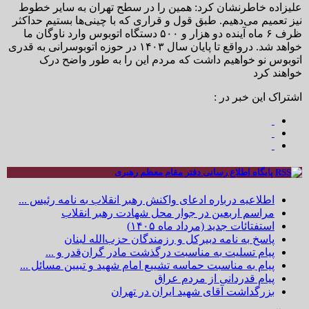
علیزاده خاطرنشان کرد: همین را در سطح تهران به سایر خطوط
نیز تعمیم می‌دهیم. طبق قول و قراری که با چینی‌ها بستیم حداکثر
ظرف ۶ ماه آینده دو هزار و ۵۰۰ دستگاه اتوبوس وارد ناوگان ما
خواهد شد. درواقع تا پایان سال ۱۴۰۳ در حوزه اتوبوسرانی به قدری
اتوبوس نو خواهیم داشت که مردم این را به طور واضح درک
خواهند کرد
اشتراک این خبر در :
پایگاه اطلاع رسانی دفتر مقام معظم رهبری
اطلاعیه درباره ادعای واکنش رهبر انقلاب به نامه رئیس ...
مراسم اربعین در جوار محل شهادت رهبر انقلاب
استفتائات جدید (مرداد ماه ۱۴۰۵)
پاسخ به نامه دبیرکل و رزمندگان حزب‌الله لبنان
پیام تسلیت به مناسبت درگذشت مادر گران‌قدر و ...
پیام به مناسبت حماسه تشییع امام شهید و تبیین مسائل ...
پیام قدردانی از مردم عراق
بزرگداشت آقای شهید ایران در تهران