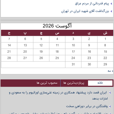
پیام قدردانی از مردم عراق
بزرگداشت آقای شهید ایران در تهران
آگوست 2026
ش
ی
د
س
چ
پ
ج
7
6
5
4
3
2
1
14
13
12
11
10
9
8
21
20
19
18
17
16
15
28
27
26
25
24
23
22
31
30
29
« مه
خانه
پربازدیدترین ها
محبوب ترین ها
ایران قصد دارد پیشنهاد همکاری در زمینه غنی‌سازی اورانیوم را به سعودی و
امارات بدهد
واشنگتن در برابر دوراهی سخت