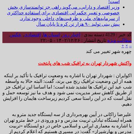
است!
وزیر اقتصاد و دارایی، می‌گوید راهی جز توانمندسازی بخش
خصوصی و تغییر حکمرانی اقتصادی برای استفاده حداکثری
از سرمایه‌های ملی و ظرفیت‌های داخلی وجود ندارد.
پیش بینی تولید ۹۰ هزار تن کره تا پایان سال
کد خبر : 4129
دسته بندی :
اخبار روز
,
استان ها
,
اقتصادی
,
عکس
,
مطالب ویژه
تاریخ انتشار : ۱۴۰۲/۱۲/۲۶ - ۲۲:۰۵
+
×
–
چهره شهر تغییر می کند
واکنش شهردار تهران به ترافیک شب های پایتخت
اکوایران :‌ شهردار تهران با اشاره به وضعیت ترافیک با تأکید بر اینکه
همه از این وضعیت ترافیک رنج می برند، گفت: البته حالا به واسطه
شب عید این ترافیک ها تشدید شده است؛ اما اساسا این ترافیک جز
از طریق کاهش سفر مدیریت نمی شود و هدف ما نیز توسعه حمل و
نقل است که در این راستا سعی کردیم زیرساخت هایمان را افزایش
دهیم.
علیرضا زاکانی در آیین بهره‌برداری از سه ایستگاه جدید مترو به
همراه ایستگاه تبادلی تربیت مدرس و دو ورودی در خط مترو تهران
با اشاره به معماری ایرانی و اسلامی خاص در دو ایستگاه «تربیت
مدرس و بهارشیراز» گفت: در مسیری هستیم که اعلام کردیم از