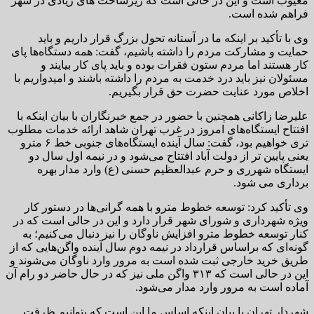
معیوب است و این در حالی است که زیرساخت های زیادی در شهر
فراهم شده است.
وی با تأکید بر اینکه ما در آستانه تحول بزرگ قرار داریم و باید
حمایت و مشارکت مردم را داشته باشیم، گفت: همه دستگاه‌ها پای
کار هستند اما مردم ستون فقرات بوده و باید پای کار بیایند و
مسئولان نیز باید درد خدمت به مردم را داشته باشند و امیدواریم با
اخلاص مورد عنایت حضرت حق قرار بگیریم.
علیرضا زاکانی همچنین با حضور در جمع خبرنگاران با بیان اینکه با
افتتاح ایستگاه‌های امروز در غرب تهران شاهد ارائه خدمات مطلوب
تری خواهیم بود، گفت: سال آینده ایستگاه‌های جنوبی خط ۶ مترو
یعنی پایین تر از دولت آباد افتتاح می‌شود و در نیمه اول سال دو
ایستگاه شهرری و حرم عبدالعظیم حسنی (ع) وارد مدار بهره
برداری می شود.
وی تأکید کرد: توسعه خطوط مترو با همه گرانی‌ها در دستور کار
ویژه شهرداری و شورای شهر قرار دارد و این در حالی است که در
کنار توسعه خطوط مترو افزایش ناوگان را نیز دنبال می‌کنیم؛ به
گونه‌ای که براساس قرارداد در نیمه دوم سال آینده واگن‌هایی که از
طریق خرید خارجی ثبت شده است به مرور وارد ناوگان می‌شوند و
این در حالی است که ۳۱۳ واگن ملی نیز که در حال حاضر دو رام آن
آماده است به مرور وارد مدار می‌شود.
شهردار تهران با بیان اینکه اساس ما این است که بتوانیم ظرفت