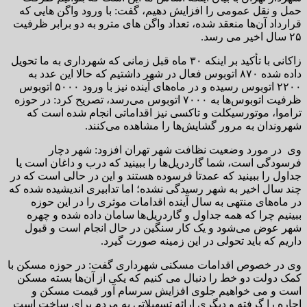
حمل و نقل عمومی را افزایش دهیم، گفت: با ورود واگن هایی که
قرارداد آن‌ها منعقد شده، تعداد واگن های مترو به دو برابر ظرفیت
۲۵ سال اخیر می رسد.
زاکانی با تأکید بر اینکه ۳۰ ماه قبل زمانی که شهرداری به ما تحویل
داده شده ۸۷۰ اتوبوس فعال در شهر داشتیم که حالا این عدد به
۲۲۰۰ اتوبوس رسیده و در ماه‌های آینده نیز با ورود ۵۰۰۰ اتوبوس
ظرفیت اتوبوس‌ها به ۷۰۰۰ اتوبوس می‌رسد، تصریح کرد: در حوزه
تراموا، موتورسیکلت و تاکسی نیز اقداماتی انجام شده است که
شهروندان به مرور گشایش‌ها را مشاهده می‌کنند.
وی در مورد وضعیت نظافت شهر تهران افزود: شهر دچار
فرسودگی است، شما گاردریل‌ها را ببینید که درب و داغان است یا
جداول را ببینید که عمدتا فرسوده هستند و این در حالی است که در
چند سال اخیر به شهر رسیدگی نشده؛ اما تدابیری اندیشیده شده که
در ماه‌های منتهی به سال آینده اقدامات موثری را در این حوزه
ببینیم چرا که همه جداول و گاردریل‌ها سامان داده شده و چهره
شهر عوض می‌شود و یک کار سنگین در حال انجام است و قبول
داریم که باید تحولی در این زمینه صورت گیرد.
وی در خصوص اقدامات مسکنی شهرداری گفت: در حوزه مسکن با
کمک دولت دو خط را دنبال می کنیم که یکی از آن‌ها بسته مسکن
است و می خواهیم جلوی افزایش سرسام آور قیمت مسکن و
اجاره را گرفته و دیگری ارائه تسهیلاتی به مردم برای ساخت است