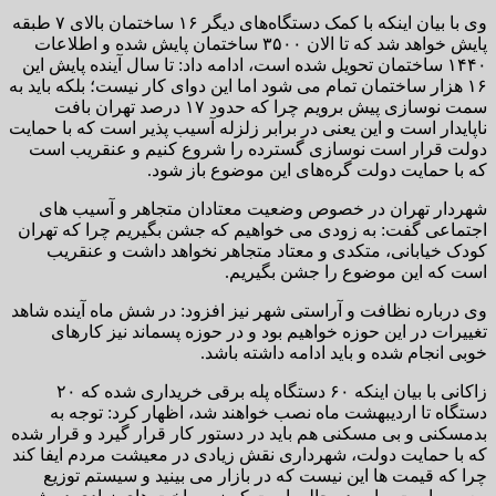
وی با بیان اینکه با کمک دستگاه‌های دیگر ۱۶ ساختمان بالای ۷ طبقه
پایش خواهد شد که تا الان ۳۵۰۰ ساختمان پایش شده و اطلاعات
۱۴۴۰ ساختمان تحویل شده است، ادامه داد: تا سال آینده پایش این
۱۶ هزار ساختمان تمام می شود اما این دوای کار نیست؛ بلکه باید به
سمت نوسازی پیش برویم چرا که حدود ۱۷ درصد تهران بافت
ناپایدار است و این یعنی در برابر زلزله آسیب پذیر است که با حمایت
دولت قرار است نوسازی گسترده را شروع کنیم و عنقریب است
که با حمایت دولت گره‌های این موضوع باز شود.
شهردار تهران در خصوص وضعیت معتادان متجاهر و آسیب های
اجتماعی گفت: به زودی می خواهیم که جشن بگیریم چرا که تهران
کودک خیابانی، متکدی و معتاد متجاهر نخواهد داشت و عنقریب
است که این موضوع را جشن بگیریم.
وی درباره نظافت و آراستی شهر نیز افزود: در شش ماه آینده شاهد
تغییرات در این حوزه خواهیم بود و در حوزه پسماند نیز کارهای
خوبی انجام شده و باید ادامه داشته باشد.
زاکانی با بیان اینکه ۶۰ دستگاه پله برقی خریداری شده که ۲۰
دستگاه تا اردیبهشت ماه نصب خواهند شد، اظهار کرد: توجه به
بدمسکنی و بی مسکنی هم باید در دستور کار قرار گیرد و قرار شده
که با حمایت دولت، شهرداری نقش زیادی در معیشت مردم ایفا کند
چرا که قیمت ها این نیست که در بازار می بینید و سیستم توزیع