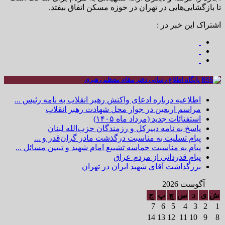
تا بازگشایی‌هایی در تهران در حوزه مسکن اتفاق بیفتد.
اشتراک این خبر در :
پایگاه اطلاع رسانی دفتر مقام معظم رهبری
اطلاعیه درباره ادعای واکنش رهبر انقلاب به نامه رئیس ...
مراسم اربعین در جوار محل شهادت رهبر انقلاب
استفتائات جدید (مرداد ماه ۱۴۰۵)
پاسخ به نامه دبیرکل و رزمندگان حزب‌الله لبنان
پیام تسلیت به مناسبت درگذشت مادر گران‌قدر و ...
پیام به مناسبت حماسه تشییع امام شهید و تبیین مسائل ...
پیام قدردانی از مردم عراق
بزرگداشت آقای شهید ایران در تهران
آگوست 2026
ش
ی
د
س
چ
پ
ج
7
6
5
4
3
2
1
14
13
12
11
10
9
8