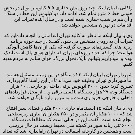
زاکانی با بیان اینکه چند روز پیش حفاری ۹.۵ کیلومتر تونل در بخش
جنوبی خط ۶ مترو تمام شد، ادامه داد: دو کیلومتر این خط در سنگ
و آن هم در شیب حفاری شده است و در سال آینده ثمرات این
اقدامات در تهران مشخص خواهد شد.
وی با بیان اینکه ما ناظر به کالبد تهران اقداماتی را انجام داده‌ایم که
ثمرات آن به زودی مشخص می شود، گفت: در چند حوزه برنامه
ریزی های گسترده‌ای صورت گرفته که یکی از آن‌ها کاهش آلودگی
هواست؛ چرا که تعداد روزهای تهران که دارای هوای پاک است اندک
بوده و امیدواریم بتوانیم با یک تحول بزرگ، هوای سالم به مردم هدیه
کنیم.
شهردار تهران با بیان اینکه ۲۳ دستگاه در این زمینه مسئول هستند؛
اما شهرداری تهران وظیفه خود می‌داند تا در این راستا گام بردارد،
تصریح کرد: حدود ۳۰۰۰ اتوبوس برقی داخلی و خارجی، ۱۰ هزار
دستگاه ون، ۲۷ هزار دستگاه تاکسی برقی و… از محل قراردادهای
داخلی و خارجی خریداری شده و به مرور وارد ناوگان خواهند شد.
وی با بیان اینکه ۱۵ اسفندماه جاری ۲۰۰۰ هکتار فضای سبز افتتاح
شد که ۱۰۰۰ هکتار آن مثمر و در ۲۵۰ هکتار آن آبیاری زیرسطحی
انجام شده است، گفت: این در حالی است که مطالعات دستگاه
۶۰۰۰ تنی زباله سوز در کمیته ملی محیط زیست در حال بررسی
است و همچنین دو کارخانه آسفالت در تهران راه‌اندازی شد که تعداد