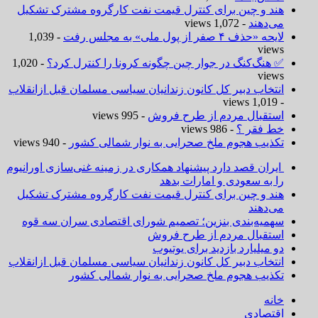
هند و چین برای کنترل قیمت نفت کارگروه مشترک تشکیل
می‌دهند
- 1,072 views
لایحه «حذف ۴ صفر از پول ملی» به مجلس رفت
- 1,039
views
✅ هنگ‌کنگ در جوار چین چگونه کرونا را کنترل کرد؟
- 1,020
views
انتخاب دبیر کل کانون زندانیان سیاسی مسلمان قبل ازانقلاب
- 1,019 views
استقبال مردم از طرح فروش
- 995 views
خط فقر ؟
- 986 views
تکذیب هجوم ملخ صحرایی به نوار شمالی کشور
- 940 views
ایران قصد دارد پیشنهاد همکاری در زمینه غنی‌سازی اورانیوم
را به سعودی و امارات بدهد
هند و چین برای کنترل قیمت نفت کارگروه مشترک تشکیل
می‌دهند
سهمیه‌بندی بنزین؛ تصمیم شورای اقتصادی سران سه قوه
استقبال مردم از طرح فروش
دو میلیارد بازدید برای یوتیوب
انتخاب دبیر کل کانون زندانیان سیاسی مسلمان قبل ازانقلاب
تکذیب هجوم ملخ صحرایی به نوار شمالی کشور
خانه
اقتصادی