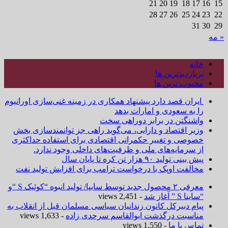
21
20
19
18
17
16
15
28
27
26
25
24
23
22
31
30
29
« مه
خانه
پربازدیدترین ها
محبوب ترین ها
ایران قصد دارد پیشنهاد همکاری در زمینه غنی‌سازی اورانیوم
را به سعودی و امارات بدهد
واشنگتن در برابر دوراهی سخت
وزیر اقتصاد و دارایی، می‌گوید راهی جز توانمندسازی بخش
خصوصی و تغییر حکمرانی اقتصادی برای استفاده حداکثری
از سرمایه‌های ملی و ظرفیت‌های داخلی وجود ندارد.
پیش بینی تولید ۹۰ هزار تن کره تا پایان سال
مخالفت اوپک با درخواست ترامپ برای افزایش تولید نفت
معرفی ۲ محصول جدید توسط سایپا/ تولید انبوه “کوئیک S “و
“ساینا S ” آغاز شد
- 2,451 views
پیام دبیرکل کانون زندانیان سیاسی مسلمان قبل از انقلاب به
مناسبت درگذشت ابوالقاسم سرحدی زاده
- 1,633 views
تماس با ما
- 1,550 views