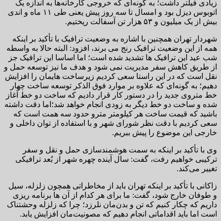
زیادی فیلتر داشت؛ به گونه‌ای که خروجی کارخانه‌ها به اندازه یک
اتوبوس دیزل بود و امسال تا سه روز پیش یعنی طی ۱۱ ماه و اندی
بیش از یک میلیون و ۵۳ هزار تن آسفالت ریختیم.
شهردار تهران همچنین با اشاره به وضعیت ترافیک با تأکید بر اینکه
همه از این وضعیت ترافیک رنج می برند، افزود: البته حالا به واسطه
شب عید این ترافیک ها تشدید شده است؛ اما اساسا این ترافیک جز
از طریق کاهش سفر مدیریت نمی شود و هدف ما نیز توسعه حمل و
نقل است که در این راستا سعی کردیم زیرساخت هایمان را افزایش
دهیم؛ به گونه‌ای که علاوه بر موارد فوق الذکر توسعه ساخت چهار
خط متروی جدید را در دستور کار قرار دادیم که ساخت دو خط آغاز
شده و ساخت دو خط دیگر به زودی انجام خواهد شد؛اما دقت داشته
باشید که قیمت ساخت هر کیلومتر مترو حدود سه همت است که
سعی کردیم با دقت نظر شورای شهر و با استفاده از توان داخلی و
خارجی این موضوع را پیش ببریم.
وی با تأکید بر اینکه به سمت هوشمندسازی حمل و نقل و سفر
ترکیبی خواهیم رفت، گفت: سال آینده چهره شهر از بُعد ترافیکی
تغییر می‌کند.
زاکانی با تأکید بر اینکه تهران باید از مخاطراتی همچون زلزله، سیل
و طوفان خارج شود، گفت: ما برای هر کدام از آن ها برنامه ریزی
داریم که چکار کنیم که تن و بدن‌مان نلرزد؛ چرا که زلزله وحشتناک
است اما باید اقداماتی انجام دهیم که مصونیت‌مان افزایش یابد.