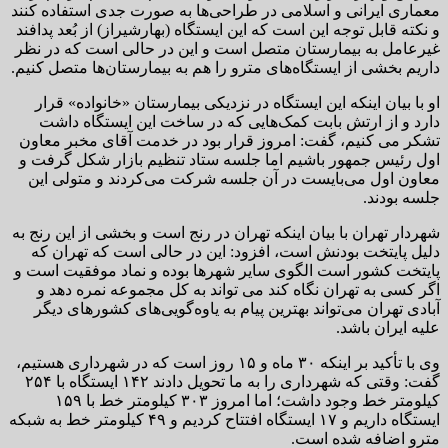
معماری ایرانی و اسلامی در طراحی‌ها به صورت جدی استفاده کنند
و نکته قابل توجه این است که این ایستگاه (بهارشیراز) از بُعد پدافند
غیرعامل به بیمارستان متصل است و این در حالی است که در نظر
داریم بخشی از ایستگاه‌های مترو را هم به بیمارستان‌ها متصل کنیم.
او با بیان اینکه این ایستگاه در نزدیکی بیمارستان «خانواده» قرار
دارد و از ارتش بابت کمک‌هایی که در ساخت این ایستگاه داشت
تشکر می کنیم، گفت: امروز قرار بود در خدمت آقای مخبر معاون
اول رئیس جمهور باشیم اما جلسه ستاد تنظیم بازار شکل گرفت و
معاون اول می‌بایست در آن جلسه شرکت می‌کردند و متولی این
جلسه بودند.
شهردار تهران با بیان اینکه تهران در رنج است و بخشی از این رنج به
دلیل پایتخت بودنش است، افزود: این در حالی است که تهران که
پایتخت کشور است الگوی سایر شهرها بوده و نماد موفقیت است و
اگر کسی به تهران نگاه کند می تواند به کل مجموعه نمره دهد و
آبادی تهران می‌تواند بهترین پیام به یاوه‌گویی‌های کشورهای دیگر
علیه ایران باشد.
وی با تأکید بر اینکه ۳۰ ماه و ۱۵ روز است که در شهرداری هستیم،
گفت: وقتی که شهرداری را به ما تحویل دادند ۱۴۲ ایستگاه با ۲۵۴
کیلومتر خط وجود داشت؛ اما امروز ۳۰۳ کیلومتر خط با ۱۵۹
ایستگاه داریم و ۱۷ ایستگاه افتتاح کردیم و ۴۹ کیلومتر خط به شبکه
مترو اضافه شده است.