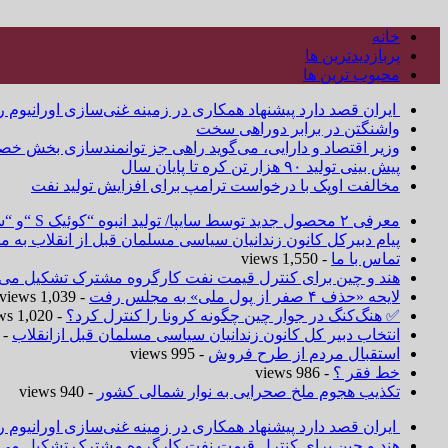
خانه
پربازدیدترین ها
محبوب ترین ها
ایران قصد دارد پیشنهاد همکاری در زمینه غنی‌سازی اورانیوم ر
واشنگتن در برابر دوراهی سخت
وزیر اقتصاد و دارایی، می‌گوید راهی جز توانمندسازی بخش خص
پیش بینی تولید ۹۰ هزار تن کره تا پایان سال
مخالفت اوپک با درخواست ترامپ برای افزایش تولید نفت
معرفی ۲ محصول جدید توسط سایپا/ تولید انبوه “کوئیک S “و “ساینا S ” آغاز شد
پیام دبیرکل کانون زندانیان سیاسی مسلمان قبل از انقلاب به
تماس با ما
- 1,550 views
هند و چین برای کنترل قیمت نفت کارگروه مشترک تشکیل می‌د
لایحه «حذف ۴ صفر از پول ملی» به مجلس رفت
- 1,039 views
✅ هنگ‌کنگ در جوار چین چگونه کرونا را کنترل کرد؟
- 1,020 views
انتخاب دبیر کل کانون زندانیان سیاسی مسلمان قبل ازانقلاب
 1,019 views
استقبال مردم از طرح فروش
- 995 views
خط فقر ؟
- 986 views
تکذیب هجوم ملخ صحرایی به نوار شمالی کشور
- 940 views
ایران قصد دارد پیشنهاد همکاری در زمینه غنی‌سازی اورانیوم ر
هند و چین برای کنترل قیمت نفت کارگروه مشترک تشکیل می‌د