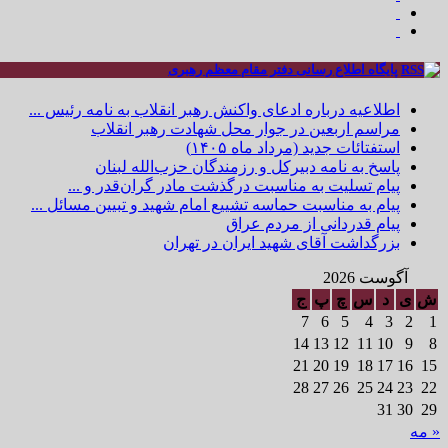
پایگاه اطلاع رسانی دفتر مقام معظم رهبری
اطلاعیه درباره ادعای واکنش رهبر انقلاب به نامه رئیس ...
مراسم اربعین در جوار محل شهادت رهبر انقلاب
استفتائات جدید (مرداد ماه ۱۴۰۵)
پاسخ به نامه دبیرکل و رزمندگان حزب‌الله لبنان
پیام تسلیت به مناسبت درگذشت مادر گران‌قدر و ...
پیام به مناسبت حماسه تشییع امام شهید و تبیین مسائل ...
پیام قدردانی از مردم عراق
بزرگداشت آقای شهید ایران در تهران
آگوست 2026
ش
ی
د
س
چ
پ
ج
7
6
5
4
3
2
1
14
13
12
11
10
9
8
21
20
19
18
17
16
15
28
27
26
25
24
23
22
31
30
29
« مه