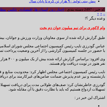
پیش بینی تولید ۹۰ هزار تن کره تا پایان سال
کد خبر : 2497
دسته بندی :
اخبار روز
,
استان ها
,
اقتصادی
,
عکس
,
مطال
+
×
–
وعده دیگر ؟!
وام لاکچری برای نیم میلیون جوان دم بخت
طبق گزارش ارائه شده از سوی معاونان وزارت ورزش و جوانان، بیش از یک میلیون و ۴۰۰ هزار نفر برای دریافت تسهیلا
عباس گودرزی نایب رئیس کمیسیون اجتماعی مجلس شورای اسلامی با
با حضور در جلسه کمیسیون گزارشی را از آخرین وضعیت پرداخت تسهیل
نفر هنوز در نوبت دریافت وام هستند.
نایب رئیس کمیسیون اجتماعی مجلس اظهار کرد: محدودیت منابع و فزو
بازنشسته و نیز عدم پذیرش ضمانت ضامن‌های غیرکارمند برای دریافت
گودرزی خاطرنشان کرد: صف‌های طولانی مدت برای دریافت تسهیلات ا
تسهیلات ازدواج هستیم که باید با نظارت دقیق با آن مقابله شود.
اشتراک این خبر در :