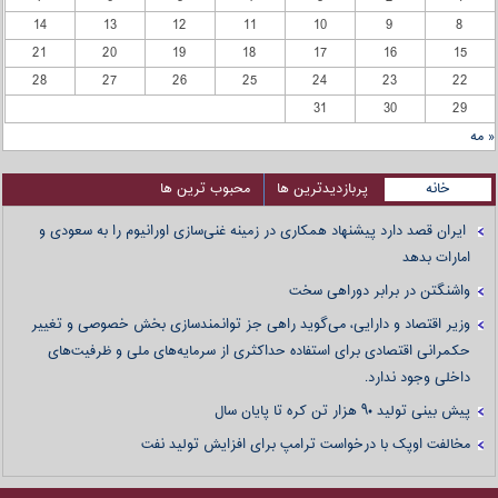
14
13
12
11
10
9
8
21
20
19
18
17
16
15
28
27
26
25
24
23
22
31
30
29
« مه
خانه
پربازدیدترین ها
محبوب ترین ها
ایران قصد دارد پیشنهاد همکاری در زمینه غنی‌سازی اورانیوم را به سعودی و
امارات بدهد
واشنگتن در برابر دوراهی سخت
وزیر اقتصاد و دارایی، می‌گوید راهی جز توانمندسازی بخش خصوصی و تغییر
حکمرانی اقتصادی برای استفاده حداکثری از سرمایه‌های ملی و ظرفیت‌های
داخلی وجود ندارد.
پیش بینی تولید ۹۰ هزار تن کره تا پایان سال
مخالفت اوپک با درخواست ترامپ برای افزایش تولید نفت