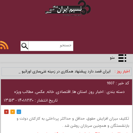
منو
اخبار روز :
ایران قصد دارد پیشنهاد همکاری در زمینه غنی‌سازی اورانیوم _
کد خبر : 1607
دسته بندی :
اخبار روز
,
استان ها
,
اقتصادی
,
خانه
,
عکس
,
مطالب ویژه
تاریخ انتشار : ۱۴۰۱/۱۲/۲۰ - ۱۳:۵۳
+
×
–
تکلیف میزان افزایش حقوق، حداقل و حداکثر پرداختی به کارکنان دولت و
بازنشستگان و همچنین سربازان روشن شد .