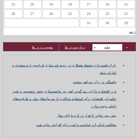
21
20
19
18
17
16
15
28
27
26
25
24
23
22
31
30
29
« مه
خانه
پربازدیدترین ها
محبوب ترین ها
ایران قصد دارد پیشنهاد همکاری در زمینه غنی‌سازی اورانیوم را به سعودی و
امارات بدهد
واشنگتن در برابر دوراهی سخت
وزیر اقتصاد و دارایی، می‌گوید راهی جز توانمندسازی بخش خصوصی و تغییر
حکمرانی اقتصادی برای استفاده حداکثری از سرمایه‌های ملی و ظرفیت‌های
داخلی وجود ندارد.
پیش بینی تولید ۹۰ هزار تن کره تا پایان سال
مخالفت اوپک با درخواست ترامپ برای افزایش تولید نفت