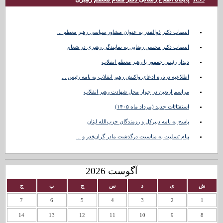
انتصاب دکتر ذوالقدر به عنوان مشاور سیاسی رهبر معظم ...
انتصاب دکتر محسن رضایی به نمایندگی رهبری در شعام
دیدار رئیس جمهور با رهبر معظم انقلاب
اطلاعیه درباره ادعای واکنش رهبر انقلاب به نامه رئیس ...
مراسم اربعین در جوار محل شهادت رهبر انقلاب
استفتائات جدید (مرداد ماه ۱۴۰۵)
پاسخ به نامه دبیرکل و رزمندگان حزب‌الله لبنان
پیام تسلیت به مناسبت درگذشت مادر گران‌قدر و ...
آگوست 2026
ش
ی
د
س
چ
پ
ج
7
6
5
4
3
2
1
14
13
12
11
10
9
8