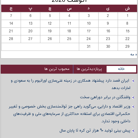
آگوست 2026
ش
ی
د
س
چ
پ
ج
7
6
5
4
3
2
1
14
13
12
11
10
9
8
21
20
19
18
17
16
15
28
27
26
25
24
23
22
31
30
29
« مه
خانه
پربازدیدترین ها
محبوب ترین ها
ایران قصد دارد پیشنهاد همکاری در زمینه غنی‌سازی اورانیوم را به سعودی و
امارات بدهد
واشنگتن در برابر دوراهی سخت
وزیر اقتصاد و دارایی، می‌گوید راهی جز توانمندسازی بخش خصوصی و تغییر
حکمرانی اقتصادی برای استفاده حداکثری از سرمایه‌های ملی و ظرفیت‌های
داخلی وجود ندارد.
پیش بینی تولید ۹۰ هزار تن کره تا پایان سال