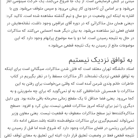
مبتنی بر کنش فرسایشی است. از یک جا شروع می‌کنند، یک حرکت سینوسی آغاز
می‌شود و بر اساس آن تاحدودی کار پیش می‌رود و سپس متوقف می‌شود. وی با
اشاره به اینکه این وضعیت در دو سال و نیم گذشته مشاهده شده است، تاکید کرد:
«یعنی همان مدل مذاکراتی که در دوره آقای عراقچی وجود داشت، نشانه‌‌‌هایش در
فضای فعلی نیز مشاهده می‌شود. به بیان دیگر همه احساس می‌کنند که مذاکرات
در حال به نتیجه رسیدن است. اما دو یا سه موضوع پرابهام وجود دارد که این
موضوعات مانع از رسیدن به یک نتیجه قطعی می‌شود.»
به توافق نزدیک نیستیم
استاد دانشگاه تهران معتقد است که فاش شدن مذاکرات، سیگنالی است برای اینکه
به توافق قطعی نزدیک نشده‌‌‌اند. اگر مذاکرات مسقط را در نظر بگیریم در کتاب
خاطرات خانم وندی شرمن آمده است که وقتی می‌‌‌خواست برای رفتن به این
مذاکرات با همسرش خداحافظی کند به او نمی‌‌‌گوید که برای چه ماموریتی و به
کجا می‌رود. یعنی فضا حداقل تا یک مقطع زمانی محرمانه باقی مانده بود. وی دلیل
دیگری را نیز برای اینکه امروز مذاکرات قطعی نیست، بیان کرد و افزود: «سطح
مذاکره‌کننده‌‌‌ها نیز سطح مذاکرات معطوف به قطعیت نیست. یعنی معاون وزیر
نمی‌تواند تصمیم‌گیری برای مذاکرات متوقف‌شده داشته باشد.»متقی ادامه داد:
«بنابراین ریتمی در فضای مذاکرات وجود دارد که شروع شده اما قبل از رسیدن به
نتیجه قطعی فعلا در وضعیت تعلیق قرار دارد؛ البته این تعلیق به معنای توقف تلقی