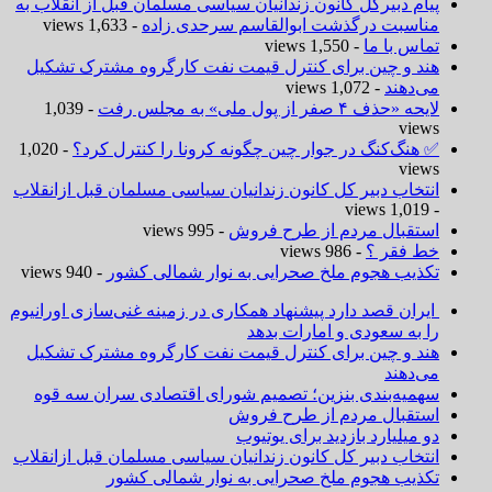
پیام دبیرکل کانون زندانیان سیاسی مسلمان قبل از انقلاب به
مناسبت درگذشت ابوالقاسم سرحدی زاده
- 1,633 views
تماس با ما
- 1,550 views
هند و چین برای کنترل قیمت نفت کارگروه مشترک تشکیل
می‌دهند
- 1,072 views
لایحه «حذف ۴ صفر از پول ملی» به مجلس رفت
- 1,039
views
✅ هنگ‌کنگ در جوار چین چگونه کرونا را کنترل کرد؟
- 1,020
views
انتخاب دبیر کل کانون زندانیان سیاسی مسلمان قبل ازانقلاب
- 1,019 views
استقبال مردم از طرح فروش
- 995 views
خط فقر ؟
- 986 views
تکذیب هجوم ملخ صحرایی به نوار شمالی کشور
- 940 views
ایران قصد دارد پیشنهاد همکاری در زمینه غنی‌سازی اورانیوم
را به سعودی و امارات بدهد
هند و چین برای کنترل قیمت نفت کارگروه مشترک تشکیل
می‌دهند
سهمیه‌بندی بنزین؛ تصمیم شورای اقتصادی سران سه قوه
استقبال مردم از طرح فروش
دو میلیارد بازدید برای یوتیوب
انتخاب دبیر کل کانون زندانیان سیاسی مسلمان قبل ازانقلاب
تکذیب هجوم ملخ صحرایی به نوار شمالی کشور