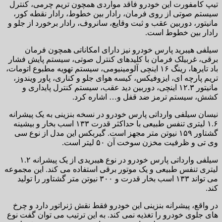
تیپ کامفورت این خودرو فاقد مواردی همچون تریم چرمی، کنترل
سیستم صوتی از روی فرمان، رادار بین خطوط، رادار نقطه کور،
مانیتور، دوربین عقب و ثبت وقایع، سانروف، رادار برخورد از جلو و
رادار بین خطوط است.
سیلفی هیبرید پارس خودرو نیز دارای امکاناتی همچون فرمان
برقی، غربیلک فرمان با کلیدهای کنترل صوتی، سیستم پایش فشار
باد تایرها، رینگ ۱۶ اینچی آلومینیومی، سیستم تهویه مطبوع اتومات،
تریم پارچه ای، ایزوفیکس، کیسه هوای جلو و کناری، پاور ویندوز،
مانیتور ۱۲.۳ اینچی، دوربین دید عقب، سیستم کنترل پایداری و
کشش، سیستم ترمز ضد قفل و… اشاره کرد.
نیسان سیلفی وارداتی پارس خودرو در نسخه بنزینی به یک پیشرانه
۱.۶ لیتری تنفس طبیعی با حداکثر قدرت ۱۳۳ اسب بخار و بیشینه
گشتاور ۱۵۹ نیوتن متر مجهز است. گیربکس این مدل از نوع سی
وی تی و ظرفیت مخزن سوخت آن ۵۰ لیتر است.
سیلفی وارداتی پارس خودرو در نوع هیبریدی از یک پیشرانه ۱.۲
لیتری تنفس طبیعی و یک موتور برقی استفاده می کند. این مجموعه
می تواند ۱۳۳ اسب بخار قدرت و ۳۰۰ نیوتن متر گشتاور را تولید
کند.
در واقع، پیشرانه بنزینی این خودرو فقط نقش ژنراتور دارد و چرخ
های جلوی خودرو را تغذیه نمی کند. به این ترتیب می توان گفت نوع