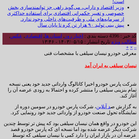
است!
وزیر اقتصاد و دارایی، می‌گوید راهی جز توانمندسازی بخش
خصوصی و تغییر حکمرانی اقتصادی برای استفاده حداکثری
از سرمایه‌های ملی و ظرفیت‌های داخلی وجود ندارد.
پیش بینی تولید ۹۰ هزار تن کره تا پایان سال
کد خبر : 4396
دسته بندی :
اخبار روز
,
استان ها
,
اقتصادی
,
عکس
,
مطالب ویژه
تاریخ انتشار : ۱۴۰۳/۰۵/۱۵ - ۱۳:۴۶
+
×
–
معرفی خودرو نیسان سیلفی با مشخصات فنی
نیسان سیلفی به ایران آمد
شرکت پارس خودرو اخیرا کاتالوگ وارداتی جدید خود یعنی نسخه
تمام بنزینی سیلفی را منتشر کرده و احتمالا به زودی عرضه آن را
آغاز کند.
به گزارش ص
د آنلاین
، شرکت پارس خودرو در سومین دوره از
نمایشگاه تحول صنعت خودرو از وارداتی جدید خود رونمایی کرد.
این خودرو در واقع همان نیسان سیلفی بود که پیش تر توسط چندین
شرکت دیگر عرضه شده بود اما نسخه ای که پارس خودرو قصد
عرضه آن در بازار ایران را دارد کمی با نیسان سیلفی که توسط