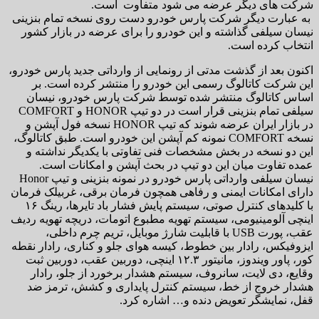
شرکت های دیگر عرضه می شود متفاوت است.
به عبارت دیگر شرکت پارس خودرو دست روی نسخه تمام بنزینی
نیسان سیلفی گذاشته و این خودرو را برای عرضه در بازار کشور
انتخاب کرده است.
اکنون بعد از گذشت مدتی از رونمایی از وارداتی جدید پارس خودرو،
این شرکت کاتالوگ رسمی این خودرو را منتشر کرده است. بر
اساس کاتالوگ منتشر شده توسط شرکت پارس خودرو، نیسان
سیلفی تمام بنزینی قرار است در دو تیپ HONOR و COMFORT
در بازار ایران عرضه شوند که تیپ HONOR نسخه فول آپشن و
نسخه COMFORT نمونه کم آپشن این خودرو است. طبق کاتالوگ،
این دو نسخه در بخش مشخصات فنی تفاوتی با یکدیگر نداشته و
عمده تفاوت میان این دو تیپ در بحث آپشن و امکانات است.
نیسان سیلفی وارداتی پارس خودرو در نمونه بنزینی و تیپ Honor
دارای امکانات ایمنی و رفاهی همچون فرمان برقی، غربیلک فرمان
با کلیدهای کنترل صوتی، سیستم پایش فشار باد تایرها، رینگ ۱۶
اینچی آلومینیومی، سیستم تهویه مطبوع اتومات، دریچه تهویه ردیف
عقب، پورت USB با قابلیت شارژ موبایل، تریم چرم داخلی،
ایزوفیکس، رادار بین خطوط، کیسه هوای جلو و کناری، رادار نقطه
کور، پاور ویندوز، مانیتور ۱۲.۳ اینچی، دوربین عقب، دوربین ثبت
وقایع، دی لایت، سانروف، سیستم هشدار برخورد از جلو، رادار
هشدار خروج از خط، سیستم کنترل پایداری و کشش، ترمز ضد
قفل، نمایشگر تعویض دنده و… اشاره کرد.