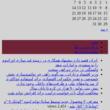
7
6
5
4
3
2
1
14
13
12
11
10
9
8
21
20
19
18
17
16
15
28
27
26
25
24
23
22
31
30
29
« مه
خانه
پربازدیدترین ها
محبوب ترین ها
ایران قصد دارد پیشنهاد همکاری در زمینه غنی‌سازی اورانیوم
را به سعودی و امارات بدهد
واشنگتن در برابر دوراهی سخت
وزیر اقتصاد و دارایی، می‌گوید راهی جز توانمندسازی بخش
خصوصی و تغییر حکمرانی اقتصادی برای استفاده حداکثری
از سرمایه‌های ملی و ظرفیت‌های داخلی وجود ندارد.
پیش بینی تولید ۹۰ هزار تن کره تا پایان سال
مخالفت اوپک با درخواست ترامپ برای افزایش تولید نفت
معرفی ۲ محصول جدید توسط سایپا/ تولید انبوه “کوئیک S “و
“ساینا S ” آغاز شد
- 2,451 views