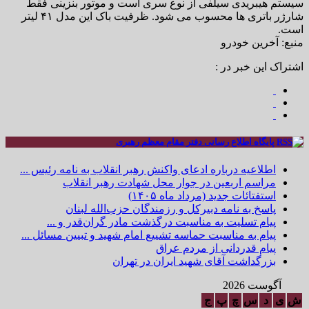
سیستم هیبریدی سیلفی از نوع سری است و موتور بنزینی فقط
شارژر باتری ها محسوب می شود. ظرفیت باک این مدل ۴۱ لیتر
است.
منبع: آخرین خودرو
اشتراک این خبر در :
پایگاه اطلاع رسانی دفتر مقام معظم رهبری
اطلاعیه درباره ادعای واکنش رهبر انقلاب به نامه رئیس ...
مراسم اربعین در جوار محل شهادت رهبر انقلاب
استفتائات جدید (مرداد ماه ۱۴۰۵)
پاسخ به نامه دبیرکل و رزمندگان حزب‌الله لبنان
پیام تسلیت به مناسبت درگذشت مادر گران‌قدر و ...
پیام به مناسبت حماسه تشییع امام شهید و تبیین مسائل ...
پیام قدردانی از مردم عراق
بزرگداشت آقای شهید ایران در تهران
آگوست 2026
ش
ی
د
س
چ
پ
ج