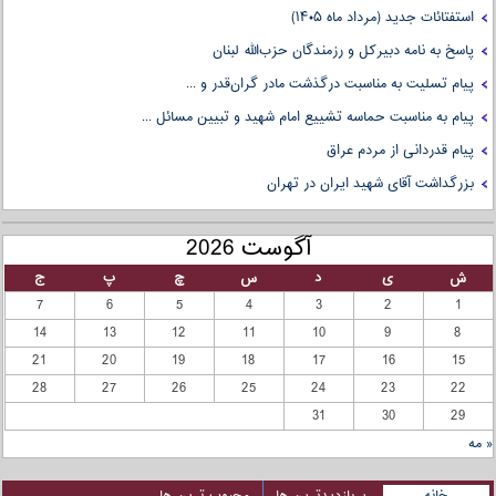
استفتائات جدید (مرداد ماه ۱۴۰۵)
پاسخ به نامه دبیرکل و رزمندگان حزب‌الله لبنان
پیام تسلیت به مناسبت درگذشت مادر گران‌قدر و ...
پیام به مناسبت حماسه تشییع امام شهید و تبیین مسائل ...
پیام قدردانی از مردم عراق
بزرگداشت آقای شهید ایران در تهران
آگوست 2026
ش
ی
د
س
چ
پ
ج
7
6
5
4
3
2
1
14
13
12
11
10
9
8
21
20
19
18
17
16
15
28
27
26
25
24
23
22
31
30
29
« مه