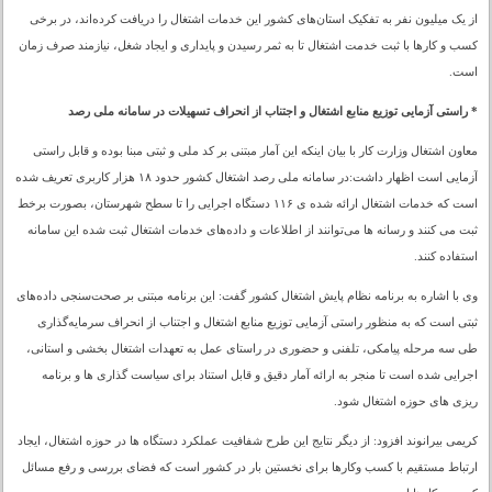
از یک میلیون نفر به تفکیک استان‌های کشور این خدمات اشتغال را دریافت کرده‌اند، در برخی
کسب و کارها با ثبت خدمت اشتغال تا به ثمر رسیدن و پایداری و ایجاد شغل، نیازمند صرف زمان
است.
* راستی آزمایی توزیع منابع اشتغال و اجتناب از انحراف تسهیلات در سامانه ملی رصد
معاون اشتغال وزارت کار با بیان اینکه این آمار مبتنی بر کد ملی و ثبتی مبنا بوده و قابل راستی
آزمایی است اظهار داشت:در سامانه ملی رصد اشتغال کشور حدود ۱۸ هزار کاربری تعریف شده
است که خدمات اشتغال ارائه شده ی ۱۱۶ دستگاه اجرایی را تا سطح شهرستان، بصورت برخط
ثبت می کنند و رسانه ها می‌توانند از اطلاعات و داده‌های خدمات اشتغال ثبت شده این سامانه
استفاده کنند.
وی با اشاره به برنامه نظام پایش اشتغال کشور گفت: این برنامه مبتنی بر صحت‌سنجی داده‌های
ثبتی است که به منظور راستی آزمایی توزیع منابع اشتغال و اجتناب از انحراف سرمایه‌گذاری
طی سه مرحله پیامکی، تلفنی و حضوری در راستای عمل به تعهدات اشتغال بخشی و استانی،
اجرایی شده است تا منجر به ارائه آمار دقیق و قابل استناد برای سیاست گذاری ها و برنامه
ریزی های حوزه اشتغال شود.
کریمی بیرانوند افزود: از دیگر نتایج این طرح شفافیت عملکرد دستگاه ها در حوزه اشتغال، ایجاد
ارتباط مستقیم با کسب وکارها برای نخستین بار در کشور است که فضای بررسی و رفع مسائل