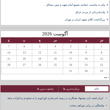
پیام به مناسبت حماسه تشییع امام شهید و تبیین مسائل ...
پیام قدردانی از مردم عراق
بزرگداشت آقای شهید ایران در تهران
آگوست 2026
ش
ی
د
س
چ
پ
ج
7
6
5
4
3
2
1
14
13
12
11
10
9
8
21
20
19
18
17
16
15
28
27
26
25
24
23
22
31
30
29
« مه
خانه
پربازدیدترین ها
محبوب ترین ها
ایران قصد دارد پیشنهاد همکاری در زمینه غنی‌سازی اورانیوم را به سعودی و امارات بدهد
واشنگتن در برابر دوراهی سخت