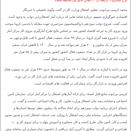
نرخ بیکاری ۹ درصد در ۲۰ سال اخیر بی سابقه است
محمد کریمی بیرانوند، معاون اشتغال وزارت کار در گفت وگوی تفصیلی با خبرنگار
اقتصادی
خبرگزاری تسنیم
، درباره شائبه هایی که درباره آمار اشتغال‌زایی دولت به وجود آمده
است گفت: شروع دولت سیزدهم با واکسیناسیون سراسری جهت مقابله با پاندمی کرونا موجب
ورود نیروی کار به چرخه اقتصاد کشور شد. بر اساس نتایج طرح آمارگیری نیروی کار مرکز آمار
ایران، با شروع همه گیری کرونا، در سال ۹۹ تعداد جمعیت فعال کشور با افت قابل‌توجهی به
میزان بیش از یک میلیون و ۴۰۰ هزار نفر مواجه شد و در سال ۱۴۰۰ با کاهش اثرات منفی
بیماری کرونا بر بازار کار بر تعداد جمعیت فعال کشور کشور به میزان بیش از ۸۵ هزار نفر
افزوده شد که تا حدودی بیانگر ایجاد امید در پیدا کردن شغل است.
وی در ادامه با اشاره به اینکه در سال ۱۴۰۱ به طور متوسط حدود ۲۴۲ هزار نفر به جمعیت فعال
کشور افزوده شده است گفت: بنابراین، یکی از مشخصه های بارز بازار کار در این دوره،
افزایش ورودی به بازار کار برای مشارکت در فعالیت های اقتصادی است.
کریمی بیرانوند منابع قابل استناد برای ارائه آمارهای اشتغال را مرکز آمار ایران، سازمان تأمین
اجتماعی و سامانه رصد ملی اشتغال وزارت تعاون، کار و رفاه اجتماعی دانست و گفت: در
راستای اجرای برنامه دولت سیزدهم برای ایجاد سالانه یک میلیون شغل توسط استان‌ها و
دستگاه‌های اجرایی، سامانه ملی رصد اشتغال با رویکرد ثبت خدمات اشتغال (ثبت و صدور مجوز
کسب و کار، تأمین مالی طرح کسب و کار، مشاوره و آموزش مهارت برای نیروی کار و…)
طراحی و اجرایی ‌گردید، مطابق با آخرین آمار دریافتی از داشبورد تمام شماری این سامانه بیش