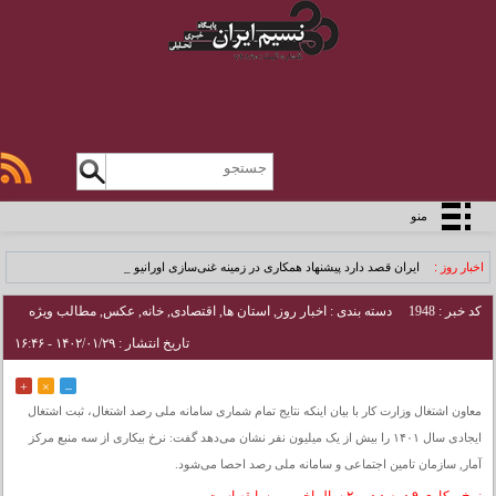
منو
اخبار روز :
ایران قصد دارد پیشنهاد همکاری در زمینه غنی‌سازی اورانیوم _
کد خبر : 1948
دسته بندی :
اخبار روز
,
استان ها
,
اقتصادی
,
خانه
,
عکس
,
مطالب ویژه
تاریخ انتشار : ۱۴۰۲/۰۱/۲۹ - ۱۶:۴۶
+
×
–
معاون اشتغال وزارت کار با بیان اینکه نتایج تمام شماری سامانه ملی رصد اشتغال، ثبت اشتغال
ایجادی سال ۱۴۰۱ را بیش از یک میلیون نفر نشان می‌دهد گفت: نرخ بیکاری از سه منبع مرکز
آمار, سازمان تامین اجتماعی و سامانه ملی رصد احصا می‌شود.