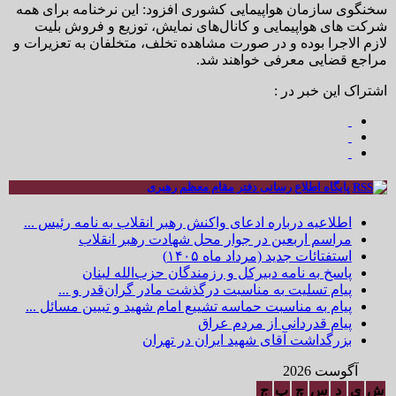
سخنگوی سازمان هواپیمایی کشوری افزود: این نرخنامه برای همه
شرکت های هواپیمایی و کانال‌های نمایش، توزیع و فروش بلیت
لازم الاجرا بوده و در صورت مشاهده تخلف، متخلفان به تعزیرات و
مراجع قضایی معرفی خواهند شد.
اشتراک این خبر در :
پایگاه اطلاع رسانی دفتر مقام معظم رهبری
اطلاعیه درباره ادعای واکنش رهبر انقلاب به نامه رئیس ...
مراسم اربعین در جوار محل شهادت رهبر انقلاب
استفتائات جدید (مرداد ماه ۱۴۰۵)
پاسخ به نامه دبیرکل و رزمندگان حزب‌الله لبنان
پیام تسلیت به مناسبت درگذشت مادر گران‌قدر و ...
پیام به مناسبت حماسه تشییع امام شهید و تبیین مسائل ...
پیام قدردانی از مردم عراق
بزرگداشت آقای شهید ایران در تهران
آگوست 2026
ش
ی
د
س
چ
پ
ج