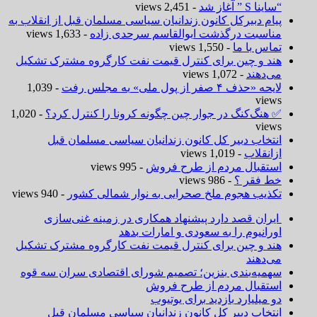
“ساینا S ” آغاز شد
- 2,451 views
پیام دبیرکل کانون زندانیان سیاسی مسلمان قبل از انقلاب به
مناسبت درگذشت ابوالقاسم سرحدی زاده
- 1,633 views
تماس با ما
- 1,550 views
هند و چین برای کنترل قیمت نفت کارگروه مشترک تشکیل
می‌دهند
- 1,072 views
لایحه «حذف ۴ صفر از پول ملی» به مجلس رفت
- 1,039
views
✅ هنگ‌کنگ در جوار چین چگونه کرونا را کنترل کرد؟
- 1,020
views
انتخاب دبیر کل کانون زندانیان سیاسی مسلمان قبل
ازانقلاب
- 1,019 views
استقبال مردم از طرح فروش
- 995 views
خط فقر ؟
- 986 views
تکذیب هجوم ملخ صحرایی به نوار شمالی کشور
- 940 views
ایران قصد دارد پیشنهاد همکاری در زمینه غنی‌سازی
اورانیوم را به سعودی و امارات بدهد
هند و چین برای کنترل قیمت نفت کارگروه مشترک تشکیل
می‌دهند
سهمیه‌بندی بنزین؛ تصمیم شورای اقتصادی سران سه قوه
استقبال مردم از طرح فروش
دو میلیارد بازدید برای یوتیوب
انتخاب دبیر کل کانون زندانیان سیاسی مسلمان قبل