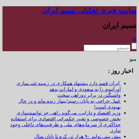
سایت خبری تحلیلی نسیم ایران
نسیم ایران
rss
منو
اخبار روز :
ایران قصد دارد پیشنهاد همکاری در زمینه غنی‌سازی
اورانیوم را به سعودی و امارات بدهد
واشنگتن در برابر دوراهی سخت
عمل جراحی به پایان رسید؛بیمار زنده ماند و در حال
بهبودی است!
وزیر اقتصاد و دارایی، می‌گوید راهی جز توانمندسازی
بخش خصوصی و تغییر حکمرانی اقتصادی برای استفاده
حداکثری از سرمایه‌های ملی و ظرفیت‌های داخلی وجود
ندارد.
پیش بینی تولید ۹۰ هزار تن کره تا پایان سال