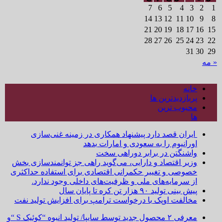
7
6
5
4
3
2
1
14
13
12
11
10
9
8
21
20
19
18
17
16
15
28
27
26
25
24
23
22
31
30
29
« مه
خانه
پربازدیدترین ها
محبوب ترین
ها
ایران قصد دارد پیشنهاد همکاری در زمینه غنی‌سازی
اورانیوم را به سعودی و امارات بدهد
واشنگتن در برابر دوراهی سخت
وزیر اقتصاد و دارایی، می‌گوید راهی جز توانمندسازی بخش
خصوصی و تغییر حکمرانی اقتصادی برای استفاده حداکثری
از سرمایه‌های ملی و ظرفیت‌های داخلی وجود ندارد.
پیش بینی تولید ۹۰ هزار تن کره تا پایان سال
مخالفت اوپک با درخواست ترامپ برای افزایش تولید نفت
معرفی ۲ محصول جدید توسط سایپا/ تولید انبوه “کوئیک S “و