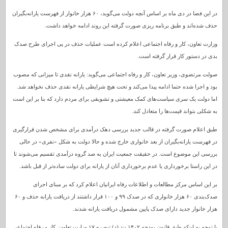
در این فضا در دی ماه بر اساس آنچه دولت می‌گوید، ۶۰ هزار خانوار از فهرست یارانه‌بگیران
حذف شده‌اند و طبق برنامه ریزی صورت گرفته این روند ادامه خواهد داشت.
وزارت تعاون، کار و رفاه اجتماعی اعلام کرده است عملیات حذف در پی اجرای طرح صدک
بدی در دستور کار قرار گرفته است.
صولت مرتضوی، وزیر تعاون، کار و رفاه اجتماعی می‌گوید: یارانه نقدی تا میزانی که مصوب
بود و اجرا شده حتما ادامه پیدا می‌کند و تحت هیچ شرایطی یارانه نقدی حذف نخواهد شد.
اما دولت یک سری سیاست‌های کمک معیشتی و تشویقی برای مردم دارد که بنا بر این است
به شکلی بتواند قیمت‌ها را متعادل کند.
طبق اعلام صورت گرفته در قالب جدید بررسی دهک درآمدی برای مشخص شدن قرارگیری
در فهرست یارانه‌بگیران از بعد خانواری خارج شده و حالا دولت به شکل «نفری» در حالی
بررسی این موضوع است. در حقیقت جمعیت ایران به صد گروه درآمدی تقسیم می‌شوند تا
در این راستا برخورداری یا عدم برخورداری آنان از یارانه برای دولت ساده‌تر از قبل باشد.
بر این اساس مرکز مطالعات و اطلاعات رفاه ایرانیان اعلام کرد که بر مبنای اجرای
صدک‌بندی ۶۰ هزار خانواری که در صدک ۹۹ و ۱۰۰ قرار داشتند از دریافت یارانه حذف و ۶۰
هزار خانوار جدید دارای صدک پایین مشمول دریافت یارانه شدند.
با توجه به اینکه طبق قانون بودجه ۱۴۰۲ بند (د) تبصره ۱۷ وزارت تعاون، کار و رفاه اجتماعی