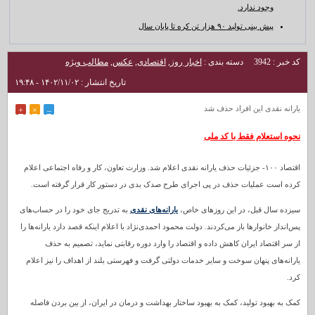
وجود ندارد.
پیش بینی تولید ۹۰ هزار تن کره تا پایان سال
کد خبر : 3942
دسته بندی :
اخبار روز
,
اقتصادی
,
عکس
,
مطالب ویژه
تاریخ انتشار : ۱۴۰۲/۱۱/۰۲ - ۱۹:۴۸
یارانه نقدی این افراد حذف شد
+
×
–
نحوه استعلام فقط با کد ملی
اقتصاد ۱۰۰- جزئیات حذف یارانه نقدی اعلام شد. وزارت تعاون، کار و رفاه اجتماعی اعلام
کرده است عملیات حذف در پی اجرای طرح صدک بدی در دستور کار قرار گرفته است.
سیزده سال قبل، در این روزهای خاص،
یارانه‌های نقدی
به تدریج جای خود را در حساب‌های
پس‌انداز خانوارها باز می‌کردند. دولت محمود احمدی‌نژاد با اعلام اینکه قصد دارد یارانه‌ها را
از سر اقتصاد ایران کاهش داده و اقتصاد را وارد دوره رقابتی نماید، تصمیم به حذف
یارانه‌های پنهان سوخت و سایر خدمات دولتی گرفت و فهرستی بلند از اهداف را نیز اعلام
کرد.
کمک به بهبود تولید، کمک به بهبود ساختار بهداشت و درمان در ایران، از بین بردن فاصله