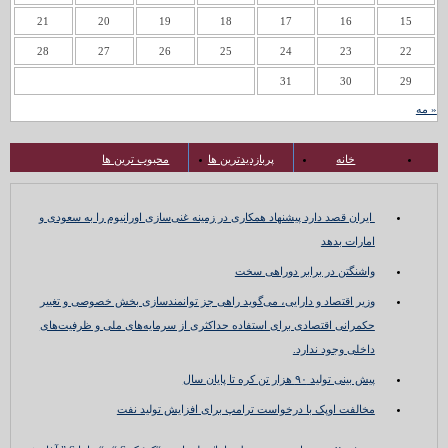
21
20
19
18
17
16
15
28
27
26
25
24
23
22
31
30
29
« مه
خانه
پربازدیدترین ها
محبوب ترین ها
ایران قصد دارد پیشنهاد همکاری در زمینه غنی‌سازی اورانیوم را به سعودی و
امارات بدهد
واشنگتن در برابر دوراهی سخت
وزیر اقتصاد و دارایی، می‌گوید راهی جز توانمندسازی بخش خصوصی و تغییر
حکمرانی اقتصادی برای استفاده حداکثری از سرمایه‌های ملی و ظرفیت‌های
داخلی وجود ندارد.
پیش بینی تولید ۹۰ هزار تن کره تا پایان سال
مخالفت اوپک با درخواست ترامپ برای افزایش تولید نفت