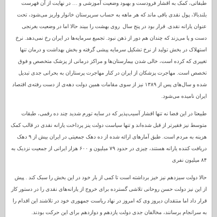
طبقاتی، کمک به اقشار فرودست و بهبود وضعیت آموزشی و … در نهایت از آن فهرست
بلندبالا، پول نقدی باقی ماند که هر ماهه به حساب سرپرستان خانوار واریز می‌شود، تحت
عنوان یارانه نقدی. قرار بود در پنج سال روی بهشت را ببیند حالا اما در وضعیت بغرنجی
دست و پا می‌زند که چندان هم دور از ذهن نبود. تجمیع سرمایه‌ها در ایران رخ نمی‌دهد. نرخ
استهلاک در بخش تولید از نرخ تشکیل سرمایه پیشی گرفته و بخش بهداشت و درمان تنها
تغییری که کرده است، خالی شدن بیمارستان‌ها و مراکز درمانی از پزشک متخصص و فوق
تخصص است. مهاجرت پزشکان از ایران در کنار مهاجرت پرستاران به بحرانی جدی تبدیل
شده و سال‌های پس از ۱۳۸۹ نیز از سوی مقامات همین دولت دهه‌ی از دست رفته‌ی اقتصاد
ایران نامیده می‌شود.
طبیعتا در این فضا نه تنها اقشار آسیب‌پذیر که در سایه تورم شدید چند ده رقمی، طبقات
متوسط نیز فقیرتر از قبل شده‌اند و تنها سیاست دولت ینز پرداخت یارانه نقدی در قالب کمک
هزینه به مردم است. طبق آمارهای ارائه شده از ده دهک جمعیتی در ایران بیش از ۹ دهک
دریافت کننده یارانه هستند، چیزی در حدود ۷۹ میلیون و ۶۰۰ هزار ایرانی از جمعیت نزدیک به
۸۴ میلیون نفری
حالا دولت سیزدهم نیز خیز برداشته است تا کمی از بار خود در این بخش را سبک کند . پیش
از این نیز دولت حسن روحانی تلاشی گسترده برای خروج از یارانه‌های نقدی را در دستور کار
قرار داد اما منتقدان دیروز وی که امروز در نهاد ریاست جمهوری خود در تلاشند این اقدام را
به سرانجام برسانند، مخالفان جدی دولت یازدهم و دوازدهم برای این حرکت بودند.