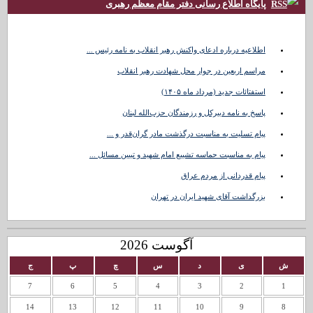
پایگاه اطلاع رسانی دفتر مقام معظم رهبری
اطلاعیه درباره ادعای واکنش رهبر انقلاب به نامه رئیس ...
مراسم اربعین در جوار محل شهادت رهبر انقلاب
استفتائات جدید (مرداد ماه ۱۴۰۵)
پاسخ به نامه دبیرکل و رزمندگان حزب‌الله لبنان
پیام تسلیت به مناسبت درگذشت مادر گران‌قدر و ...
پیام به مناسبت حماسه تشییع امام شهید و تبیین مسائل ...
پیام قدردانی از مردم عراق
بزرگداشت آقای شهید ایران در تهران
آگوست 2026
ش
ی
د
س
چ
پ
ج
7
6
5
4
3
2
1
14
13
12
11
10
9
8