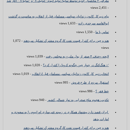
معرفی ۲ محصول جدید توسط سایپا/ تولید انبوه “کوئیک S “و “ساینا S ” آغاز شد
- 2,451 views
پیام دبیرکل کانون زندانیان سیاسی مسلمان قبل از انقلاب به مناسبت درگذشت
ابوالقاسم سرحدی زاده
- 1,633 views
تماس با ما
- 1,550 views
هند و چین برای کنترل قیمت نفت کارگروه مشترک تشکیل می‌دهند
- 1,072
views
لایحه «حذف ۴ صفر از پول ملی» به مجلس رفت
- 1,039 views
✅ هنگ‌کنگ در جوار چین چگونه کرونا را کنترل کرد؟
- 1,020 views
انتخاب دبیر کل کانون زندانیان سیاسی مسلمان قبل ازانقلاب
- 1,019 views
استقبال مردم از طرح فروش
- 995 views
خط فقر ؟
- 986 views
تکذیب هجوم ملخ صحرایی به نوار شمالی کشور
- 940 views
ایران قصد دارد پیشنهاد همکاری در زمینه غنی‌سازی اورانیوم را به سعودی و
امارات بدهد
هند و چین برای کنترل قیمت نفت کارگروه مشترک تشکیل می‌دهند