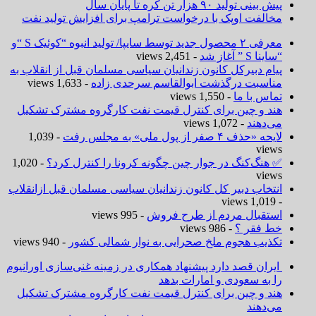
پیش بینی تولید ۹۰ هزار تن کره تا پایان سال
مخالفت اوپک با درخواست ترامپ برای افزایش تولید نفت
معرفی ۲ محصول جدید توسط سایپا/ تولید انبوه “کوئیک S “و
“ساینا S ” آغاز شد
- 2,451 views
پیام دبیرکل کانون زندانیان سیاسی مسلمان قبل از انقلاب به
مناسبت درگذشت ابوالقاسم سرحدی زاده
- 1,633 views
تماس با ما
- 1,550 views
هند و چین برای کنترل قیمت نفت کارگروه مشترک تشکیل
می‌دهند
- 1,072 views
لایحه «حذف ۴ صفر از پول ملی» به مجلس رفت
- 1,039
views
✅ هنگ‌کنگ در جوار چین چگونه کرونا را کنترل کرد؟
- 1,020
views
انتخاب دبیر کل کانون زندانیان سیاسی مسلمان قبل ازانقلاب
- 1,019 views
استقبال مردم از طرح فروش
- 995 views
خط فقر ؟
- 986 views
تکذیب هجوم ملخ صحرایی به نوار شمالی کشور
- 940 views
ایران قصد دارد پیشنهاد همکاری در زمینه غنی‌سازی اورانیوم
را به سعودی و امارات بدهد
هند و چین برای کنترل قیمت نفت کارگروه مشترک تشکیل
می‌دهند