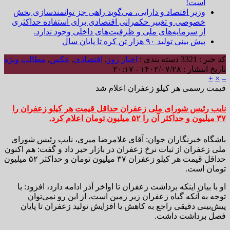
است!
وزیر اقتصاد و دارایی، می‌گوید راهی جز توانمندسازی بخش
خصوصی و تغییر حکمرانی اقتصادی برای استفاده حداکثری
از سرمایه‌های ملی و ظرفیت‌های داخلی وجود ندارد.
پیش بینی تولید ۹۰ هزار تن کره تا پایان سال
کد خبر : 3321
دسته بندی :
اخبار روز
,
اقتصادی
,
عکس
,
مطالب ویژه
تاریخ انتشار : ۱۴۰۲/۰۷/۲۸ - ۲۰:۱۷
+
×
–
قیمت رسمی هر کیلو زعفران اعلام شد
نایب رئیس شورای ملی زعفران حداقل قیمت هر کیلو زعفران را
۳۷ میلیون و حداکثر آن را ۵۲ میلیون تومان اعلام کرد.
باشگاه خبرنگاران جوان: آقای غلامرضا میری، نایب رئیس شورای
ملی زعفران از ثبات نرخ زعفران در بازار خبر داد و گفت: هم اکنون
حداقل قیمت هر کیلو زعفران ۳۷ میلیون تومان و حداکثر ۵۲ میلیون
تومان است.
او با بیان اینکه برداشت زعفران تا اواخر آذر ادامه دارد، افزود: با
توجه به آنکه گیاه زعفران زیر زمین است، از این رو نمی‌توان
پیش‌بینی دقیقی راجع به کاهش یا افزایش تولید زعفران تا پایان
فصل برداشت داشت.