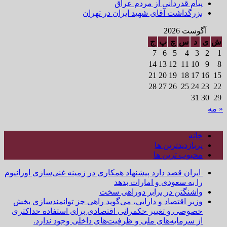
پیام قدردانی از مردم عراق
بزرگداشت آقای شهید ایران در تهران
آگوست 2026
ش
ی
د
س
چ
پ
ج
7
6
5
4
3
2
1
14
13
12
11
10
9
8
21
20
19
18
17
16
15
28
27
26
25
24
23
22
31
30
29
« مه
خانه
پربازدیدترین ها
محبوب ترین ها
ایران قصد دارد پیشنهاد همکاری در زمینه غنی‌سازی اورانیوم
را به سعودی و امارات بدهد
واشنگتن در برابر دوراهی سخت
وزیر اقتصاد و دارایی، می‌گوید راهی جز توانمندسازی بخش
خصوصی و تغییر حکمرانی اقتصادی برای استفاده حداکثری
از سرمایه‌های ملی و ظرفیت‌های داخلی وجود ندارد.