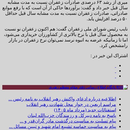
میری از رشد ۶۳ درصدی صادرات زعفران نسبت به مدت مشابه
سال قبل خبر داد و گفت: برآوردها حاکی از آن است که با رفع موانع
صادراتی، صادرات زعفران نسبت به مدت مشابه سال قبل حداقل
۵۰ درصد افزایش یابد.
نایب رئیس شورای ملی زعفران گفت: هم اکنون زعفران نو نسبت
به محصول سال قبل با نرخ بالاتری از کشاورزان خریداری می‌شود،
اما تا زمانیکه عرضه به انبوه نرسد نمی‌توان نرخ زعفران در بازار
رامشخص کرد.
اشتراک این خبر در :
پایگاه اطلاع رسانی دفتر مقام معظم رهبری
اطلاعیه درباره ادعای واکنش رهبر انقلاب به نامه رئیس ...
مراسم اربعین در جوار محل شهادت رهبر انقلاب
استفتائات جدید (مرداد ماه ۱۴۰۵)
پاسخ به نامه دبیرکل و رزمندگان حزب‌الله لبنان
پیام تسلیت به مناسبت درگذشت مادر گران‌قدر و ...
پیام به مناسبت حماسه تشییع امام شهید و تبیین مسائل ...