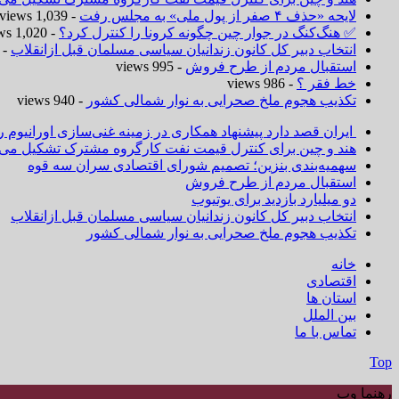
لایحه «حذف ۴ صفر از پول ملی» به مجلس رفت
- 1,039 views
✅ هنگ‌کنگ در جوار چین چگونه کرونا را کنترل کرد؟
- 1,020 views
انتخاب دبیر کل کانون زندانیان سیاسی مسلمان قبل ازانقلاب
 1,019 views
استقبال مردم از طرح فروش
- 995 views
خط فقر ؟
- 986 views
تکذیب هجوم ملخ صحرایی به نوار شمالی کشور
- 940 views
ایران قصد دارد پیشنهاد همکاری در زمینه غنی‌سازی اورانیوم ر
هند و چین برای کنترل قیمت نفت کارگروه مشترک تشکیل می‌د
سهمیه‌بندی بنزین؛ تصمیم شورای اقتصادی سران سه قوه
استقبال مردم از طرح فروش
دو میلیارد بازدید برای یوتیوب
انتخاب دبیر کل کانون زندانیان سیاسی مسلمان قبل ازانقلاب
تکذیب هجوم ملخ صحرایی به نوار شمالی کشور
خانه
اقتصادی
استان ها
بین الملل
تماس با ما
Top
رهنما وب