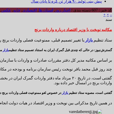
پیش بینی تولید ۹۰ هزار تن کره تا پایان سال
کد خبر : 607
دسته بندی :
اخبار روز
,
استان ها
,
اقتصادی
,
خانه
,
عکس
,
+
×
–
سند
مکاتبه نوبخت با وزیر اقتصاد درباره واردات برنج
ستاد تنظیم
بازار
با تغییر تصمیم قبلی، ممنوعیت فصلی واردات برنج ر
گسترش‌نیوز
: در حالی که چندی قبل گمرک ایران به استناد تصمیم ستاد تنظیم
بازار
مج
بر اساس مکاتبه مدیر کل دفتر مقررات صادرات و واردات با سازمان‌های صنعت ۳۱ استان، مشخص شد حسب تصمیمات ستاد تنظیم بازار، ممنوعیت فصلی واردات برنج در
چند روز قبل محمد باقر نوبخت رئیس سازمان برنامه و بودجه در مکاتبه‌ای با وزی
گفتنی است، در تاریخ ۲۰ مرداد ماه دفتر واردات گمرک ایران در بخشنامه‌ای به گمرکات اجرایی با اشاره به نامه دفتر مقررات صادرات و واردات و مکاتبه دبیر کارگروه تنظیم
واردات برنج در امسال خبر داده بود.
گفتنی است، مصوبه ستاد تنظیم
بازار
در خصوص لغو ممنوعیت فصلی واردات برنج در تاریخ ۳۱ اردیبهشت ماه به دفتر مقررات صادرات و واردات ابلاغ شده بود. این در حالی است که رفع این ممنوعیت در تاریخ ۲۰ مرداد ماه 
در همین تاریخ مذکراتی بین نوبخت و وزیر اقتصاد در هیات دولت انجام می‌شود و مکاتبه رئیس سازمان