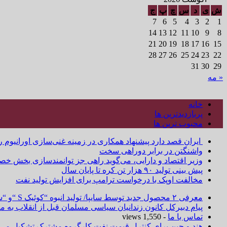
ش
ی
د
س
چ
پ
ج
7
6
5
4
3
2
1
14
13
12
11
10
9
8
21
20
19
18
17
16
15
28
27
26
25
24
23
22
31
30
29
« مه
خانه
پربازدیدترین ها
محبوب ترین ها
ایران قصد دارد پیشنهاد همکاری در زمینه غنی‌سازی اورانیوم ر
واشنگتن در برابر دوراهی سخت
وزیر اقتصاد و دارایی، می‌گوید راهی جز توانمندسازی بخش خص
پیش بینی تولید ۹۰ هزار تن کره تا پایان سال
مخالفت اوپک با درخواست ترامپ برای افزایش تولید نفت
معرفی ۲ محصول جدید توسط سایپا/ تولید انبوه “کوئیک S “و “ساینا S ” آغاز شد
پیام دبیرکل کانون زندانیان سیاسی مسلمان قبل از انقلاب به
تماس با ما
- 1,550 views
هند و چین برای کنترل قیمت نفت کارگروه مشترک تشکیل می‌د