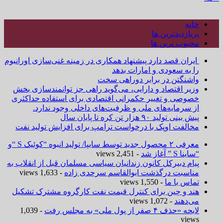
خانه
پربازدیدترین ها
محبوب ترین ها
ایران قصد دارد پیشنهاد همکاری در زمینه غنی‌سازی اورانیوم
را به سعودی و امارات بدهد
واشنگتن در برابر دوراهی سخت
وزیر اقتصاد و دارایی، می‌گوید راهی جز توانمندسازی بخش
خصوصی و تغییر حکمرانی اقتصادی برای استفاده حداکثری
از سرمایه‌های ملی و ظرفیت‌های داخلی وجود ندارد.
پیش بینی تولید ۹۰ هزار تن کره تا پایان سال
مخالفت اوپک با درخواست ترامپ برای افزایش تولید نفت
معرفی ۲ محصول جدید توسط سایپا/ تولید انبوه “کوئیک S “و
“ساینا S ” آغاز شد
- 2,451 views
پیام دبیرکل کانون زندانیان سیاسی مسلمان قبل از انقلاب به
مناسبت درگذشت ابوالقاسم سرحدی زاده
- 1,633 views
تماس با ما
- 1,550 views
هند و چین برای کنترل قیمت نفت کارگروه مشترک تشکیل
می‌دهند
- 1,072 views
لایحه «حذف ۴ صفر از پول ملی» به مجلس رفت
- 1,039
views