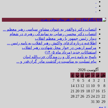
پایگاه اطلاع رسانی دفتر مقام معظم رهبری
انتصاب دکتر ذوالقدر به عنوان مشاور سیاسی رهبر معظم ...
انتصاب دکتر محسن رضایی به نمایندگی رهبری در شعام
دیدار رئیس جمهور با رهبر معظم انقلاب
اطلاعیه درباره ادعای واکنش رهبر انقلاب به نامه رئیس ...
مراسم اربعین در جوار محل شهادت رهبر انقلاب
استفتائات جدید (مرداد ماه ۱۴۰۵)
پاسخ به نامه دبیرکل و رزمندگان حزب‌الله لبنان
پیام تسلیت به مناسبت درگذشت مادر گران‌قدر و ...
آگوست 2026
ش
ی
د
س
چ
پ
ج
7
6
5
4
3
2
1
14
13
12
11
10
9
8
21
20
19
18
17
16
15
28
27
26
25
24
23
22
31
30
29
« مه