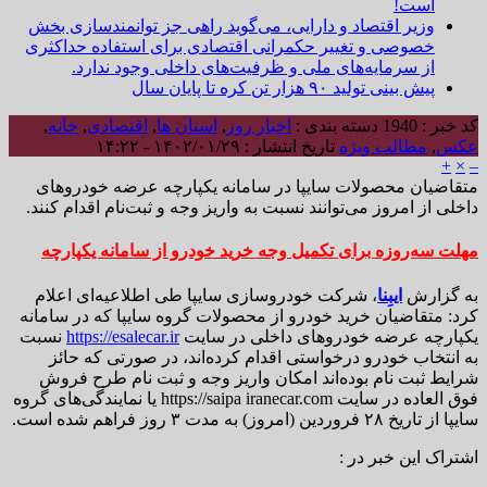
است!
وزیر اقتصاد و دارایی، می‌گوید راهی جز توانمندسازی بخش
خصوصی و تغییر حکمرانی اقتصادی برای استفاده حداکثری
از سرمایه‌های ملی و ظرفیت‌های داخلی وجود ندارد.
پیش بینی تولید ۹۰ هزار تن کره تا پایان سال
کد خبر : 1940
دسته بندی :
اخبار روز
,
استان ها
,
اقتصادی
,
خانه
,
عکس
,
مطالب ویژه
تاریخ انتشار : ۱۴۰۲/۰۱/۲۹ - ۱۴:۲۲
+
×
–
متقاضیان محصولات سایپا در سامانه یکپارچه عرضه خودروهای
داخلی از امروز می‌توانند نسبت به واریز وجه و ثبت‌نام اقدام کنند.
مهلت سه‌روزه برای تکمیل وجه خرید خودرو از سامانه یکپارچه
به گزارش
ایبِنا
، شرکت خودروسازی سایپا طی اطلاعیه‌ای اعلام
کرد: متقاضیان خرید خودرو از محصولات گروه سایپا که در سامانه
یکپارچه عرضه خودرو‌های داخلی در سایت
https://esalecar.ir
نسبت
به انتخاب خودرو درخواستی اقدام کرده‌اند، در صورتی که حائز
شرایط ثبت نام بوده‌اند امکان واریز وجه و ثبت نام طرح فروش
فوق العاده در سایت
https://saipa iranecar.com
یا نمایندگی‌های گروه
سایپا از تاریخ ۲۸ فروردین (امروز) به مدت ۳ روز فراهم شده است.
اشتراک این خبر در :