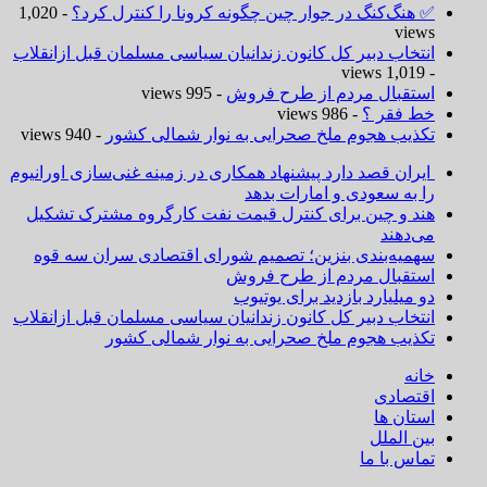
✅ هنگ‌کنگ در جوار چین چگونه کرونا را کنترل کرد؟
- 1,020
views
انتخاب دبیر کل کانون زندانیان سیاسی مسلمان قبل ازانقلاب
- 1,019 views
استقبال مردم از طرح فروش
- 995 views
خط فقر ؟
- 986 views
تکذیب هجوم ملخ صحرایی به نوار شمالی کشور
- 940 views
ایران قصد دارد پیشنهاد همکاری در زمینه غنی‌سازی اورانیوم
را به سعودی و امارات بدهد
هند و چین برای کنترل قیمت نفت کارگروه مشترک تشکیل
می‌دهند
سهمیه‌بندی بنزین؛ تصمیم شورای اقتصادی سران سه قوه
استقبال مردم از طرح فروش
دو میلیارد بازدید برای یوتیوب
انتخاب دبیر کل کانون زندانیان سیاسی مسلمان قبل ازانقلاب
تکذیب هجوم ملخ صحرایی به نوار شمالی کشور
خانه
اقتصادی
استان ها
بین الملل
تماس با ما