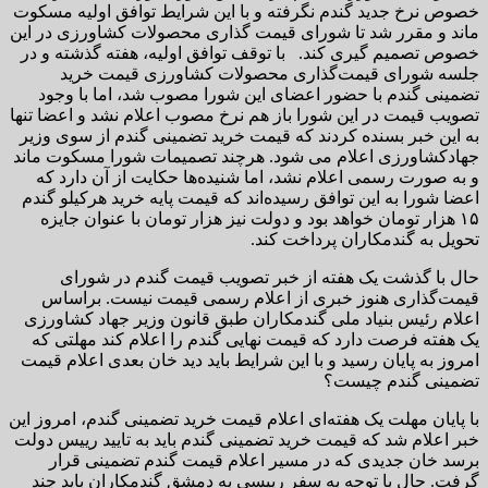
خصوص نرخ جدید گندم نگرفته و با این شرایط توافق اولیه مسکوت
ماند و مقرر شد تا شورای قیمت گذاری محصولات کشاورزی در این
خصوص تصمیم گیری کند. با توقف توافق اولیه، هفته گذشته و در
جلسه شورای قیمت‌گذاری محصولات کشاورزی قیمت خرید
تضمینی گندم با حضور اعضای این شورا مصوب شد، اما با وجود
تصویب قیمت در این شورا باز هم نرخ مصوب اعلام نشد و اعضا تنها
به این خبر بسنده کردند که قیمت خرید تضمینی گندم از سوی وزیر
جهادکشاورزی اعلام می شود. هرچند تصمیمات شورا مسکوت ماند
و به صورت رسمی اعلام نشد، اما شنیده‌ها حکایت از آن دارد که
اعضا شورا به این توافق رسیده‌اند که قیمت پایه خرید هرکیلو گندم
۱۵ هزار تومان خواهد بود و دولت نیز هزار تومان با عنوان جایزه
تحویل به گندمکاران پرداخت کند.
حال با گذشت یک هفته از خبر تصویب قیمت گندم در شورای
قیمت‌گذاری هنوز خبری از اعلام رسمی قیمت نیست. براساس
اعلام رئیس بنیاد ملی گندمکاران طبق قانون وزیر‌ جهاد کشاورزی
یک هفته فرصت دارد که قیمت نهایی گندم ‌را اعلام کند مهلتی که
امروز به پایان رسید و با این شرایط باید دید خان بعدی اعلام قیمت
تضمینی گندم چیست؟
با پایان مهلت یک هفته‌ای اعلام قیمت خرید تضمینی گندم، امروز این
خبر اعلام شد که قیمت خرید تضمینی گندم باید به تایید رییس دولت
برسد خان جدیدی که در مسیر اعلام قیمت گندم تضمینی قرار
گرفت. حال با توجه به سفر رییسی به دمشق گندمکاران باید چند