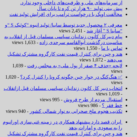
از سرمایه‌های ملی و ظرفیت‌های داخلی وجود ندارد.
پیش بینی تولید ۹۰ هزار تن کره تا پایان سال
مخالفت اوپک با درخواست ترامپ برای افزایش تولید نفت
معرفی ۲ محصول جدید توسط سایپا/ تولید انبوه “کوئیک S “و
“ساینا S ” آغاز شد
- 2,451 views
پیام دبیرکل کانون زندانیان سیاسی مسلمان قبل از انقلاب به
مناسبت درگذشت ابوالقاسم سرحدی زاده
- 1,633 views
تماس با ما
- 1,550 views
هند و چین برای کنترل قیمت نفت کارگروه مشترک تشکیل
می‌دهند
- 1,072 views
لایحه «حذف ۴ صفر از پول ملی» به مجلس رفت
- 1,039
views
✅ هنگ‌کنگ در جوار چین چگونه کرونا را کنترل کرد؟
- 1,020
views
انتخاب دبیر کل کانون زندانیان سیاسی مسلمان قبل ازانقلاب
- 1,019 views
استقبال مردم از طرح فروش
- 995 views
خط فقر ؟
- 986 views
تکذیب هجوم ملخ صحرایی به نوار شمالی کشور
- 940 views
ایران قصد دارد پیشنهاد همکاری در زمینه غنی‌سازی اورانیوم
را به سعودی و امارات بدهد
هند و چین برای کنترل قیمت نفت کارگروه مشترک تشکیل