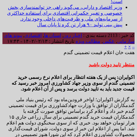
است!
وزیر اقتصاد و دارایی، می‌گوید راهی جز توانمندسازی بخش
خصوصی و تغییر حکمرانی اقتصادی برای استفاده حداکثری
از سرمایه‌های ملی و ظرفیت‌های داخلی وجود ندارد.
پیش بینی تولید ۹۰ هزار تن کره تا پایان سال
کد خبر : 2113
دسته بندی :
اخبار روز
,
استان ها
,
اقتصادی
,
پیوند های
سازمانی
,
عکس
,
مطالب ویژه
تاریخ انتشار : ۱۴۰۲/۰۲/۱۳ - ۱۷:۴۳
+
×
–
هفت خان اعلام قیمت تضمینی گندم
منتظر تایید دولت باشید
اکوایران: پس از یک هفته انتظار برای اعلام نرخ رسمی خرید
تضمینی گندم از سوی وزیر‌ جهاد کشاورزی امروز خبر رسید که
قیمت جدید باید به تایید دولت برسد و پس از آن اعلام شود.
به گزارش اکوایران؛ اواخر فرودین‌ماه بود که رئیس بنیاد ملی
گندمکاران از توافق با وزارت جهادکشاورزی برای قیمت تضمینی
گندم خبر داد و اعلام کرد براساس توافق صورت گرفته با
گندمکاران قیمت خرید گندم تضمینی برای سال زراعی جاری ۱۵
هزار تومان خواهد بود. خبری که از سوی سخنگوی دولت هم اعلام
شد. اما پس از اعلام این خبر از سوی دولت، شورای قیمت‌گذاری
محصولات کشاورزی اعلام کرد که این شورا هنوز تصمیمی در