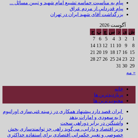
پیام به مناسبت حماسه تشییع امام شهید و تبیین مسائل ...
پیام قدردانی از مردم عراق
بزرگداشت آقای شهید ایران در تهران
آگوست 2026
ش
ی
د
س
چ
پ
ج
7
6
5
4
3
2
1
14
13
12
11
10
9
8
21
20
19
18
17
16
15
28
27
26
25
24
23
22
31
30
29
« مه
خانه
پربازدیدترین ها
محبوب ترین ها
ایران قصد دارد پیشنهاد همکاری در زمینه غنی‌سازی اورانیوم
را به سعودی و امارات بدهد
واشنگتن در برابر دوراهی سخت
وزیر اقتصاد و دارایی، می‌گوید راهی جز توانمندسازی بخش
خصوصی و تغییر حکمرانی اقتصادی برای استفاده حداکثری